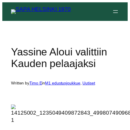
Siirry
sisältöön
Yassine Aloui valittiin
Kauden pelaajaksi
Written by
Timo E
in
M1 edustusjoukkue
, 
Uutiset