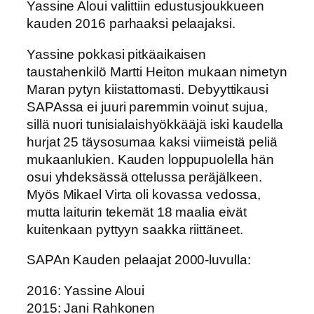
Yassine Aloui valittiin edustusjoukkueen
kauden 2016 parhaaksi pelaajaksi.
Yassine pokkasi pitkäaikaisen
taustahenkilö Martti Heiton mukaan nimetyn
Maran pytyn kiistattomasti. Debyyttikausi
SAPAssa ei juuri paremmin voinut sujua,
sillä nuori tunisialaishyökkääjä iski kaudella
hurjat 25 täysosumaa kaksi viimeistä peliä
mukaanlukien. Kauden loppupuolella hän
osui yhdeksässä ottelussa peräjälkeen.
Myös Mikael Virta oli kovassa vedossa,
mutta laiturin tekemät 18 maalia eivät
kuitenkaan pyttyyn saakka riittäneet.
SAPAn Kauden pelaajat 2000-luvulla:
2016: Yassine Aloui
2015: Jani Rahkonen