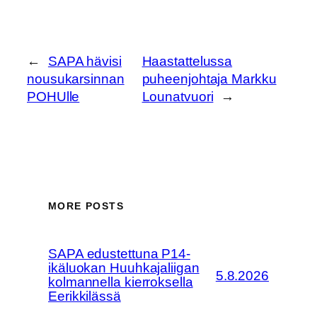
←
SAPA hävisi
Haastattelussa
nousukarsinnan
puheenjohtaja Markku
POHUlle
Lounatvuori
→
MORE POSTS
SAPA edustettuna P14-
ikäluokan Huuhkajaliigan
5.8.2026
kolmannella kierroksella
Eerikkilässä