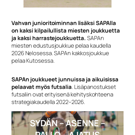
Vahvan junioritoiminnan lisäksi SAPAlla
on kaksi kilpailullista miesten joukkuetta
ja kaksi harrastejoukkuetta.
SAPAn
miesten edustusjoukkue pelaa kaudella
2026 Nelosessa. SAPAn kakkosjoukkue
pelaa Kutosessa.
SAPAn joukkueet junnuissa ja aikuisissa
pelaavat myös futsalia
. Lisäpanostukset
futsaliin ovat erityisenä kehityskohteena
strategiakaudella 2022–2026.
SYDÄN – ASENNE –
PALLO – AJATUS