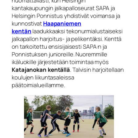
huomattavasti, kun Helsingin
kantakaupungin jalkapalloseurat SAPA ja
Helsingin Ponnistus yhdistivät voimansa ja
kunnostivat
Haapaniemen
kentän
laadukkaaksi tekonurmialustaiseksi
jalkapallon harjoitus- ja pelikentäksi. Kenttä
on tarkoitettu ensisijaisesti SAPA:n ja
Ponnistuksen junioreille. Nuoremmille
ikäluokille järjestetään toimintaa myös
Katajanokan kentällä
. Talvisin harjoitellaan
koulujen liikuntasaleissa
päätoimialueillamme.