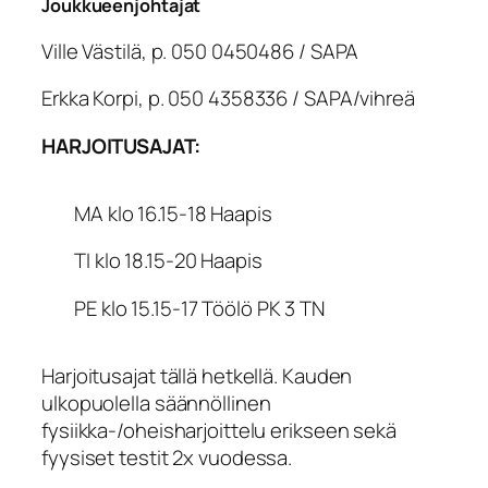
Joukkueenjohtajat
Ville Västilä, p. 050 0450486 / SAPA
Erkka Korpi, p. 050 4358336 / SAPA/vihreä
HARJOITUSAJAT:
MA klo 16.15-18 Haapis
TI klo 18.15-20 Haapis
PE klo 15.15-17 Töölö PK 3 TN
Harjoitusajat tällä hetkellä. Kauden
ulkopuolella säännöllinen
fysiikka-/oheisharjoittelu erikseen sekä
fyysiset testit 2x vuodessa.