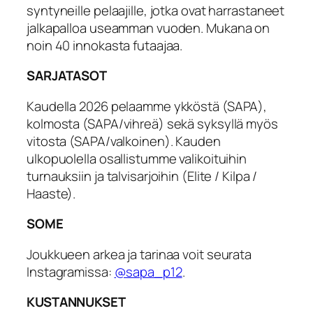
syntyneille pelaajille, jotka ovat harrastaneet
jalkapalloa useamman vuoden. Mukana on
noin 40 innokasta futaajaa.
SARJATASOT
Kaudella 2026 pelaamme ykköstä (SAPA),
kolmosta (SAPA/vihreä) sekä syksyllä myös
vitosta (SAPA/valkoinen). Kauden
ulkopuolella osallistumme valikoituihin
turnauksiin ja talvisarjoihin (Elite / Kilpa /
Haaste).
SOME
Joukkueen arkea ja tarinaa voit seurata
Instagramissa:
@sapa_p12
.
KUSTANNUKSET