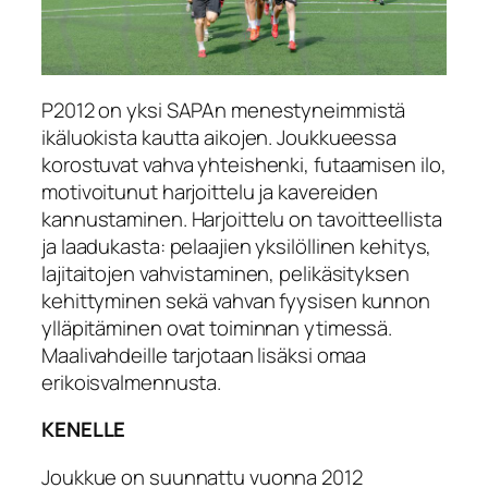
P2012 on yksi SAPAn menestyneimmistä
ikäluokista kautta aikojen. Joukkueessa
korostuvat vahva yhteishenki, futaamisen ilo,
motivoitunut harjoittelu ja kavereiden
kannustaminen. Harjoittelu on tavoitteellista
ja laadukasta: pelaajien yksilöllinen kehitys,
lajitaitojen vahvistaminen, pelikäsityksen
kehittyminen sekä vahvan fyysisen kunnon
ylläpitäminen ovat toiminnan ytimessä.
Maalivahdeille tarjotaan lisäksi omaa
erikoisvalmennusta.
KENELLE
Joukkue on suunnattu vuonna 2012