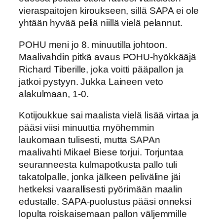
vieraspaitojen kiroukseen, sillä SAPA ei ole
yhtään hyvää peliä niillä vielä pelannut.
POHU meni jo 8. minuutilla johtoon.
Maalivahdin pitkä avaus POHU-hyökkääjä
Richard Tiberille, joka voitti pääpallon ja
jatkoi pystyyn. Jukka Laineen veto
alakulmaan, 1-0.
Kotijoukkue sai maalista vielä lisää virtaa ja
pääsi viisi minuuttia myöhemmin
laukomaan tulisesti, mutta SAPAn
maalivahti Mikael Biese torjui. Torjuntaa
seuranneesta kulmapotkusta pallo tuli
takatolpalle, jonka jälkeen peliväline jäi
hetkeksi vaarallisesti pyörimään maalin
edustalle. SAPA-puolustus pääsi onneksi
lopulta roiskaisemaan pallon väljemmille