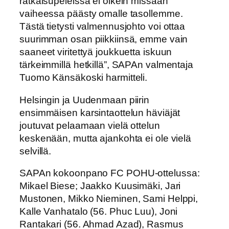
ratkaisupeleissä ei oikein missään
vaiheessa päästy omalle tasollemme.
Tästä tietysti valmennusjohto voi ottaa
suurimman osan piikkiinsä, emme vain
saaneet viritettyä joukkuetta iskuun
tärkeimmillä hetkillä”, SAPAn valmentaja
Tuomo Känsäkoski harmitteli.
Helsingin ja Uudenmaan piirin
ensimmäisen karsintaottelun häviäjät
joutuvat pelaamaan vielä ottelun
keskenään, mutta ajankohta ei ole vielä
selvillä.
SAPAn kokoonpano FC POHU-ottelussa:
Mikael Biese; Jaakko Kuusimäki, Jari
Mustonen, Mikko Nieminen, Sami Helppi,
Kalle Vanhatalo (56. Phuc Luu), Joni
Rantakari (56. Ahmad Azad), Rasmus