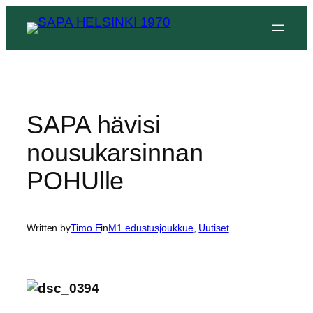
Siirry
sisältöön
SAPA hävisi
nousukarsinnan
POHUlle
Written by
Timo E
in
M1 edustusjoukkue
, 
Uutiset