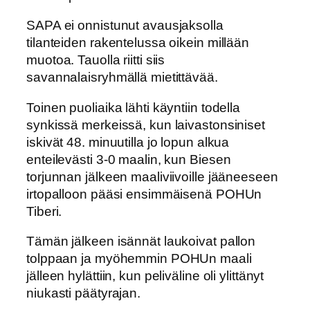
SAPA ei onnistunut avausjaksolla
tilanteiden rakentelussa oikein millään
muotoa. Tauolla riitti siis
savannalaisryhmällä mietittävää.
Toinen puoliaika lähti käyntiin todella
synkissä merkeissä, kun laivastonsiniset
iskivät 48. minuutilla jo lopun alkua
enteilevästi 3-0 maalin, kun Biesen
torjunnan jälkeen maaliviivoille jääneeseen
irtopalloon pääsi ensimmäisenä POHUn
Tiberi.
Tämän jälkeen isännät laukoivat pallon
tolppaan ja myöhemmin POHUn maali
jälleen hylättiin, kun peliväline oli ylittänyt
niukasti päätyrajan.