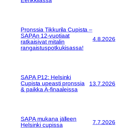
Eerikkilässä
Pronssia Tikkurila Cupista –
SAPAn 12-vuotiaat
4.8.2026
ratkaisivat mitalin
rangaistuspotkukisassa!
SAPA P12: Helsinki
Cupista upeasti pronssia
13.7.2026
& paikka A-finaaleissa
SAPA mukana jälleen
7.7.2026
Helsinki cupissa