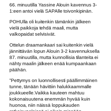
66. minuutilla Yassine Alouin kavennus 3-
1:een antoi vielä SAPAlle toivonkipinän.
POHUlla oli kuitenkin tämänkin jälkeen
vielä paikkoja tehdä maali, mutta
valkopaidat selvisivät.
Ottelun draamankaari sai kuitenkin vielä
jännittävän lopun Alouin 3-2 kavennuksella
87. minuutilla, mutta kunnollisia tilanteita ei
nähty maalin jälkeen enää kumpaankaan
päähän.
”
Pettymys on luonnollisesti päällimmäinen
tunne, tänään hävittiin halukkaammalle
joukkueelle.Vaikka kauteen mahtuu
kokonaisuutena enemmän hyvää kuin
huonoa, niin näissä loppukauden