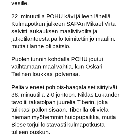
vesille.
22. minuutilla POHU kävi jälleen lähellä.
Kulmapotkun jälkeen SAPAn Mikael Virta
selvitti laukauksen maaliviivoilta ja
jatkotilanteesta pallo toimitettin jo maaliin,
mutta tilanne oli paitsio.
Puolen tunnin kohdalla POHU joutui
vaihtamaan maalivahtia, kun Oskari
Tielinen loukkasi polvensa.
Peliä vieneet pohjois-haagalaiset siirtyivät
38. minuutilla 2-0 johtoon. Niklas Lukander
tavoitti takatolpan juurelta Tiberin, joka
tuikkasi pallon sisään. Tiberillä oli vielä
hieman myöhemmin huippupaikka, mutta
Biese torjui loistavasti kulmapotkusta
tulleen puskun.