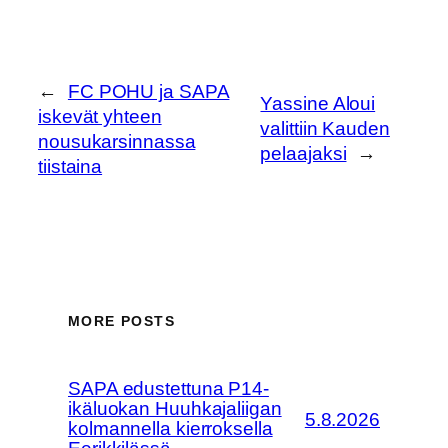
←
FC POHU ja SAPA
Yassine Aloui
iskevät yhteen
valittiin Kauden
nousukarsinnassa
pelaajaksi
→
tiistaina
MORE POSTS
SAPA edustettuna P14-
ikäluokan Huuhkajaliigan
5.8.2026
kolmannella kierroksella