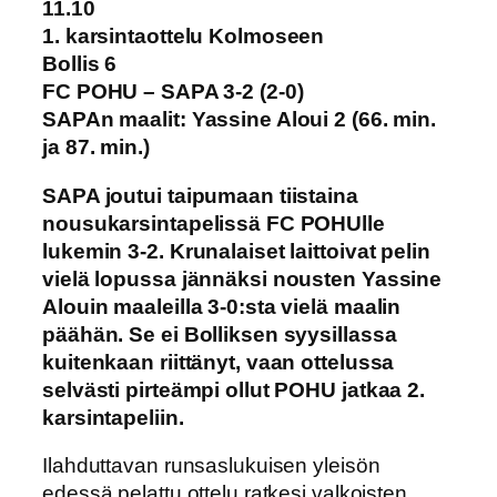
11.10
1. karsintaottelu Kolmoseen
Bollis 6
FC POHU – SAPA 3-2 (2-0)
SAPAn maalit: Yassine Aloui 2 (66. min.
ja 87. min.)
SAPA joutui taipumaan tiistaina
nousukarsintapelissä FC POHUlle
lukemin 3-2. Krunalaiset laittoivat pelin
vielä lopussa jännäksi nousten Yassine
Alouin maaleilla 3-0:sta vielä maalin
päähän. Se ei Bolliksen syysillassa
kuitenkaan riittänyt, vaan ottelussa
selvästi pirteämpi ollut POHU jatkaa 2.
karsintapeliin.
Ilahduttavan runsaslukuisen yleisön
edessä pelattu ottelu ratkesi valkoisten