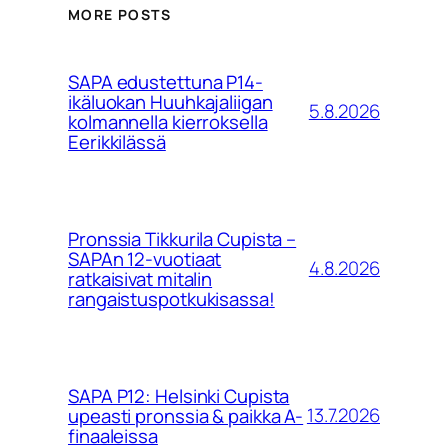
MORE POSTS
SAPA edustettuna P14-
ikäluokan Huuhkajaliigan
5.8.2026
kolmannella kierroksella
Eerikkilässä
Pronssia Tikkurila Cupista –
SAPAn 12-vuotiaat
4.8.2026
ratkaisivat mitalin
rangaistuspotkukisassa!
SAPA P12: Helsinki Cupista
13.7.2026
upeasti pronssia & paikka A-
finaaleissa