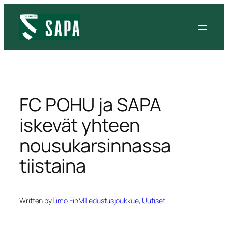
Siirry
sisältöön
FC POHU ja SAPA
iskevät yhteen
nousukarsinnassa
tiistaina
Written by
Timo E
in
M1 edustusjoukkue
, 
Uutiset