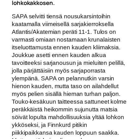
lohkokakkosen.
SAPA selvitti tiensä nousukarsintoihin
kaatamalla viimeisellä sarjakierroksella
Atlantis/Akatemian peräti 11-1. Tulos on
varmasti omiaan nostamaan krunalaisten
itseluottamusta ennen kauden kliimaksia.
Joukkue asetti ennen kauden alkua
tavoitteeksi sarjanousun ja mieluiten pelillä,
jolla pärjättäisiin myös sarjaporrasta
ylempänä. SAPA on pelannutkin varsin
hienon kauden, mutta taso on ailahdellut
myös pelien sisällä hieman turhan paljon.
Touko-kesäkuun taitteessa sattuneet kolme
peräkkäistä heikommin sujunutta matsia
söivät lopulta mahdollisuuksia yltää lohkon
ykköseksi, ja Finnkurd pitikin
piikkipaikkansa kauden loppuun saakka.