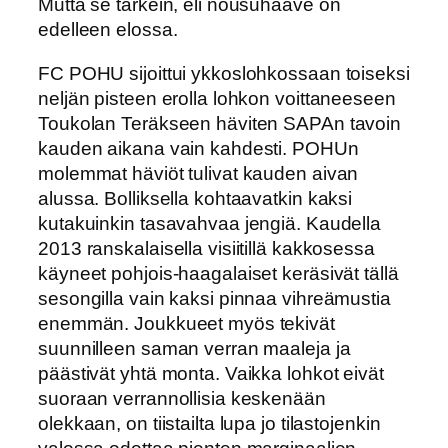
Mutta se tärkein, eli nousuhaave on
edelleen elossa.
FC POHU sijoittui ykkoslohkossaan toiseksi
neljän pisteen erolla lohkon voittaneeseen
Toukolan Teräkseen häviten SAPAn tavoin
kauden aikana vain kahdesti. POHUn
molemmat häviöt tulivat kauden aivan
alussa. Bolliksella kohtaavatkin kaksi
kutakuinkin tasavahvaa jengiä. Kaudella
2013 ranskalaisella visiitillä kakkosessa
käyneet pohjois-haagalaiset keräsivät tällä
sesongilla vain kaksi pinnaa vihreämustia
enemmän. Joukkueet myös tekivät
suunnilleen saman verran maaleja ja
päästivät yhtä monta. Vaikka lohkot eivät
suoraan verrannollisia keskenään
olekkaan, on tiistailta lupa jo tilastojenkin