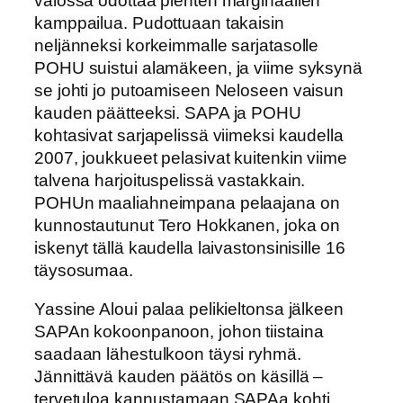
valossa odottaa pienten marginaalien
kamppailua. Pudottuaan takaisin
neljänneksi korkeimmalle sarjatasolle
POHU suistui alamäkeen, ja viime syksynä
se johti jo putoamiseen Neloseen vaisun
kauden päätteeksi. SAPA ja POHU
kohtasivat sarjapelissä viimeksi kaudella
2007, joukkueet pelasivat kuitenkin viime
talvena harjoituspelissä vastakkain.
POHUn maaliahneimpana pelaajana on
kunnostautunut Tero Hokkanen, joka on
iskenyt tällä kaudella laivastonsinisille 16
täysosumaa.
Yassine Aloui palaa pelikieltonsa jälkeen
SAPAn kokoonpanoon, johon tiistaina
saadaan lähestulkoon täysi ryhmä.
Jännittävä kauden päätös on käsillä –
tervetuloa kannustamaan SAPAa kohti