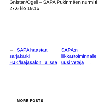
Gnistan/Ogeli – SAPA Pukinmäen nurmi ti
27.6 klo 19.15
←
SAPA haastaa
SAPA:n
sarjakärki
liikkaritoiminnalle
HJK/laajasalon Talissa
uusi vetäjä
→
MORE POSTS