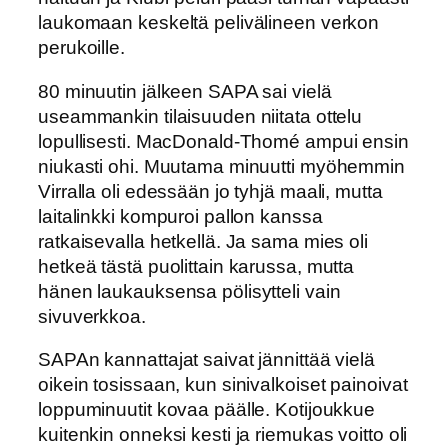
laukomaan keskeltä pelivälineen verkon
perukoille.
80 minuutin jälkeen SAPA sai vielä
useammankin tilaisuuden niitata ottelu
lopullisesti. MacDonald-Thomé ampui ensin
niukasti ohi. Muutama minuutti myöhemmin
Virralla oli edessään jo tyhjä maali, mutta
laitalinkki kompuroi pallon kanssa
ratkaisevalla hetkellä. Ja sama mies oli
hetkeä tästä puolittain karussa, mutta
hänen laukauksensa pölisytteli vain
sivuverkkoa.
SAPAn kannattajat saivat jännittää vielä
oikein tosissaan, kun sinivalkoiset painoivat
loppuminuutit kovaa päälle. Kotijoukkue
kuitenkin onneksi kesti ja riemukas voitto oli