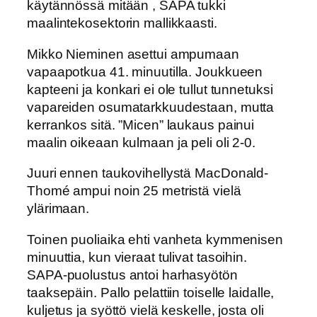
käytännössä mitään , SAPA tukki
maalintekosektorin mallikkaasti.
Mikko Nieminen asettui ampumaan
vapaapotkua 41. minuutilla. Joukkueen
kapteeni ja konkari ei ole tullut tunnetuksi
vapareiden osumatarkkuudestaan, mutta
kerrankos sitä. ”Micen” laukaus painui
maalin oikeaan kulmaan ja peli oli 2-0.
Juuri ennen taukovihellystä MacDonald-
Thomé ampui noin 25 metristä vielä
ylärimaan.
Toinen puoliaika ehti vanheta kymmenisen
minuuttia, kun vieraat tulivat tasoihin.
SAPA-puolustus antoi harhasyötön
taaksepäin. Pallo pelattiin toiselle laidalle,
kuljetus ja syöttö vielä keskelle, josta oli