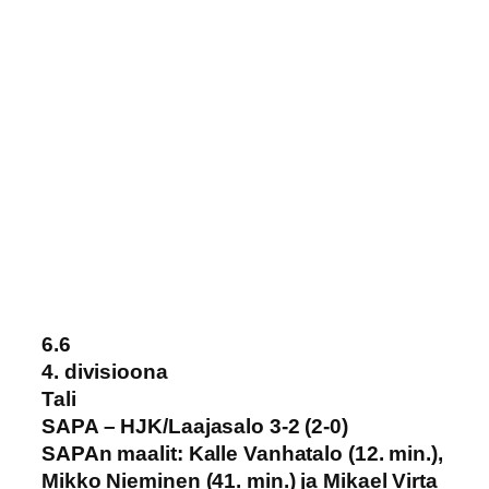
6.6
4. divisioona
Tali
SAPA – HJK/Laajasalo 3-2 (2-0)
SAPAn maalit: Kalle Vanhatalo (12. min.),
Mikko Nieminen (41. min.) ja Mikael Virta