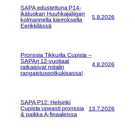
SAPA edustettuna P14-
ikäluokan Huuhkajaliigan
5.8.2026
kolmannella kierroksella
Eerikkilässä
Pronssia Tikkurila Cupista –
SAPAn 12-vuotiaat
4.8.2026
ratkaisivat mitalin
rangaistuspotkukisassa!
SAPA P12: Helsinki
Cupista upeasti pronssia
13.7.2026
& paikka A-finaaleissa