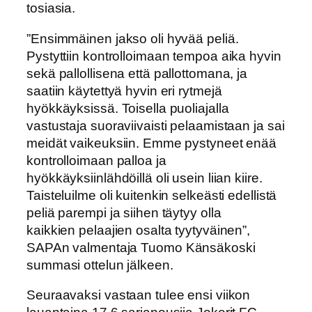
tosiasia.
”Ensimmäinen jakso oli hyvää peliä.
Pystyttiin kontrolloimaan tempoa aika hyvin
sekä pallollisena että pallottomana, ja
saatiin käytettyä hyvin eri rytmejä
hyökkäyksissä. Toisella puoliajalla
vastustaja suoraviivaisti pelaamistaan ja sai
meidät vaikeuksiin. Emme pystyneet enää
kontrolloimaan palloa ja
hyökkäyksiinlähdöillä oli usein liian kiire.
Taisteluilme oli kuitenkin selkeästi edellistä
peliä parempi ja siihen täytyy olla
kaikkien pelaajien osalta tyytyväinen”,
SAPAn valmentaja Tuomo Känsäkoski
summasi ottelun jälkeen.
Seuraavaksi vastaan tulee ensi viikon