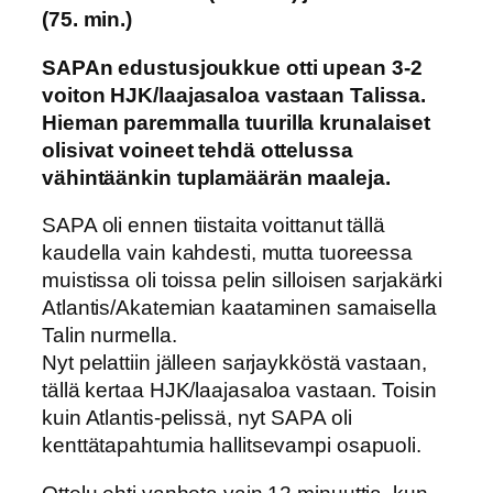
(75. min.)
SAPAn edustusjoukkue otti upean 3-2
voiton HJK/laajasaloa vastaan Talissa.
Hieman paremmalla tuurilla krunalaiset
olisivat voineet tehdä ottelussa
vähintäänkin tuplamäärän maaleja.
SAPA oli ennen tiistaita voittanut tällä
kaudella vain kahdesti, mutta tuoreessa
muistissa oli toissa pelin silloisen sarjakärki
Atlantis/Akatemian kaataminen samaisella
Talin nurmella.
Nyt pelattiin jälleen sarjaykköstä vastaan,
tällä kertaa HJK/laajasaloa vastaan. Toisin
kuin Atlantis-pelissä, nyt SAPA oli
kenttätapahtumia hallitsevampi osapuoli.