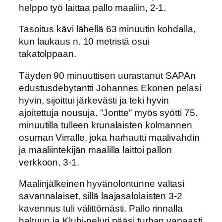
helppo työ laittaa pallo maaliin, 2-1.
Tasoitus kävi lähellä 63 minuutin kohdalla,
kun laukaus n. 10 metristä osui
takatolppaan.
Täyden 90 minuuttisen uurastanut SAPAn
edustusdebytantti Johannes Ekonen pelasi
hyvin, sijoittui järkevästi ja teki hyvin
ajoitettuja nousuja. ”Jontte” myös syötti 75.
minuutilla tulleen krunalaisten kolmannen
osuman Virralle, joka harhautti maalivahdin
ja maaliintekijän maalilla laittoi pallon
verkkoon, 3-1.
Maalinjälkeinen hyvänolontunne valtasi
savannalaiset, sillä laajasalolaisten 3-2
kavennus tuli välittömästi. Pallo rinnalla
haltuun ja Klubi-peluri pääsi turhan vapaasti