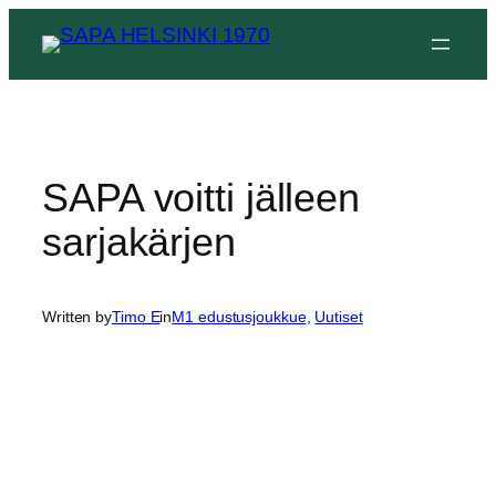
Siirry
sisältöön
SAPA voitti jälleen
sarjakärjen
Written by
Timo E
in
M1 edustusjoukkue
, 
Uutiset