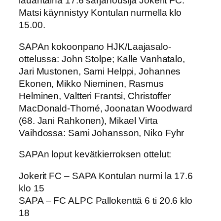
lauantaina 17.6 sarjanousija Jokerit FC.
Matsi käynnistyy Kontulan nurmella klo
15.00.
SAPAn kokoonpano HJK/Laajasalo-
ottelussa: John Stolpe; Kalle Vanhatalo,
Jari Mustonen, Sami Helppi, Johannes
Ekonen, Mikko Nieminen, Rasmus
Helminen, Valtteri Frantsi, Christoffer
MacDonald-Thomé, Joonatan Woodward
(68. Jani Rahkonen), Mikael Virta
Vaihdossa: Sami Johansson, Niko Fyhr
SAPAn loput kevätkierroksen ottelut:
Jokerit FC – SAPA Kontulan nurmi la 17.6
klo 15
SAPA – FC ALPC Pallokenttä 6 ti 20.6 klo
18