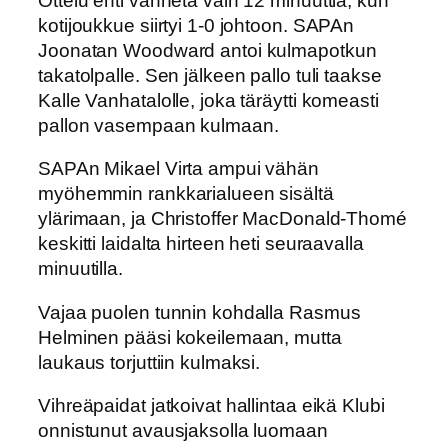
Ottelu ehti vanheta vain 12 minuuttia, kun
kotijoukkue siirtyi 1-0 johtoon. SAPAn
Joonatan Woodward antoi kulmapotkun
takatolpalle. Sen jälkeen pallo tuli taakse
Kalle Vanhatalolle, joka täräytti komeasti
pallon vasempaan kulmaan.
SAPAn Mikael Virta ampui vähän
myöhemmin rankkarialueen sisältä
ylärimaan, ja Christoffer MacDonald-Thomé
keskitti laidalta hirteen heti seuraavalla
minuutilla.
Vajaa puolen tunnin kohdalla Rasmus
Helminen pääsi kokeilemaan, mutta
laukaus torjuttiin kulmaksi.
Vihreäpaidat jatkoivat hallintaa eikä Klubi
onnistunut avausjaksolla luomaan