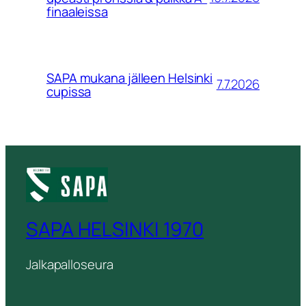
finaaleissa
SAPA mukana jälleen Helsinki
7.7.2026
cupissa
SAPA HELSINKI 1970
Jalkapalloseura