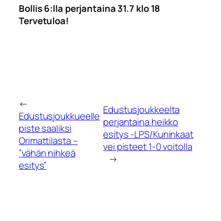
Bollis 6:lla perjantaina 31.7 klo 18
Tervetuloa!
←
Edustusjoukkeelta
Edustusjoukkueelle
perjantaina heikko
piste saaliksi
esitys -LPS/Kuninkaat
Orimattilasta –
vei pisteet 1-0 voitolla
”vähän nihkeä
→
esitys”