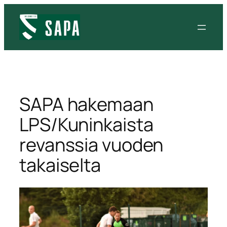
Siirry
sisältöön
SAPA hakemaan
LPS/Kuninkaista
revanssia vuoden
takaiselta