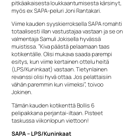
pitkäaikaisesta loukkaantumisesta kärsinyt,
myös ex SAPA-peluri Joni Rantakari.
Viime kauden syyskierroksella SAPA romahti
totaalisesti illan vastustajaa vastaan ja se on
valmentaja Samuli Jokisella hyvässä
muistissa. ”Kiva päästä pelaamaan taas
kotikentälle. Olisi mukava saada parempi
esitys, kun viime kertainen ottelu heitä
(LPS/Kuninkaat) vastaan. Tietynlainen
revanssi olisi hyvä ottaa. Jos pelattaisiin
vähän paremmin kun viimeksi”, toivoo
Jokinen.
Tämän kauden kotikenttä Bollis 6
pelipaikkana perjantai-iltaan. Pisteet
taskussa viikonlopun viettoon!
SAPA – LPS/Kuninkaat