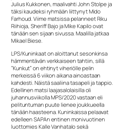
Julius Kukkonen, maalivahti John Stolpe ja
täksi kaudeksi ryhmään liittynyt Mido
Farhoud. Viime matsissa pelanneet Riku
Riihioja, Sheriff Bajo ja Mike Kapilo ovat
tänään sen sijaan sivussa. Maalilla jatkaa
Mikael Biese.
LPS/Kuninkaat on aloittanut sesonkinsa
hämmentävän verkkaiseen tahtiin, sillä
”Kunkut” on ehtinyt viheriölle pelin
merkeissä 6 viikon aikana ainoastaan
kahdesti. Näistä saaliina tasapeli ja tappio.
Edellinen matsi laajasalolaisilla oli
juhannusviikolla MPS/2020 vastaan eli
pelituntuman puute lienee joukkueella
tänään haasteena. Kuninkaissa pelaavat
edelleen SAPAn entinen monivuotinen
luottomies Kalle Vanhatalo sekä