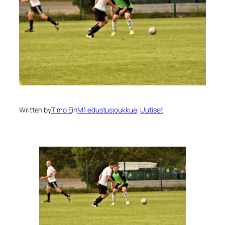
Written by
Timo E
in
M1 edustusjoukkue
, 
Uutiset