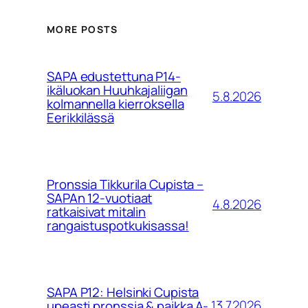
MORE POSTS
SAPA edustettuna P14-
ikäluokan Huuhkajaliigan
5.8.2026
kolmannella kierroksella
Eerikkilässä
Pronssia Tikkurila Cupista –
SAPAn 12-vuotiaat
4.8.2026
ratkaisivat mitalin
rangaistuspotkukisassa!
SAPA P12: Helsinki Cupista
13.7.2026
upeasti pronssia & paikka A-