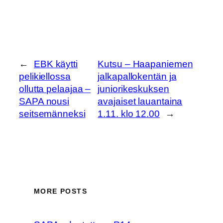
←
EBK käytti
Kutsu – Haapaniemen
pelikiellossa
jalkapallokentän ja
ollutta pelaajaa –
juniorikeskuksen
SAPA nousi
avajaiset lauantaina
seitsemänneksi
1.11. klo 12.00
→
MORE POSTS