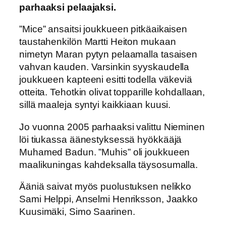
parhaaksi pelaajaksi.
”Mice” ansaitsi joukkueen pitkäaikaisen
taustahenkilön Martti Heiton mukaan
nimetyn Maran pytyn pelaamalla tasaisen
vahvan kauden. Varsinkin syyskaudella
joukkueen kapteeni esitti todella väkeviä
otteita. Tehotkin olivat topparille kohdallaan,
sillä maaleja syntyi kaikkiaan kuusi.
Jo vuonna 2005 parhaaksi valittu Nieminen
löi tiukassa äänestyksessä hyökkääjä
Muhamed Badun. ”Muhis” oli joukkueen
maalikuningas kahdeksalla täysosumalla.
Ääniä saivat myös puolustuksen nelikko
Sami Helppi, Anselmi Henriksson, Jaakko
Kuusimäki, Simo Saarinen.