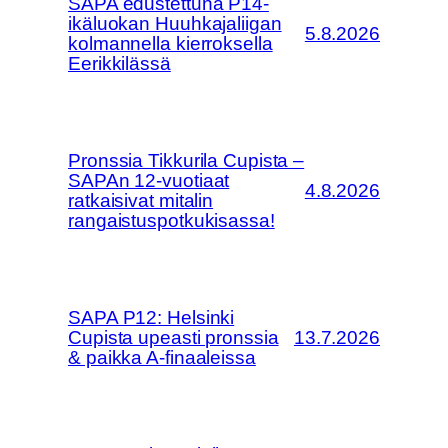
SAPA edustettuna P14-
ikäluokan Huuhkajaliigan
5.8.2026
kolmannella kierroksella
Eerikkilässä
Pronssia Tikkurila Cupista –
SAPAn 12-vuotiaat
4.8.2026
ratkaisivat mitalin
rangaistuspotkukisassa!
SAPA P12: Helsinki
Cupista upeasti pronssia
13.7.2026
& paikka A-finaaleissa