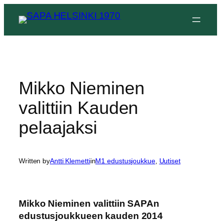
Siirry
sisältöön
Mikko Nieminen
valittiin Kauden
pelaajaksi
Written by
Antti Klemetti
in
M1 edustusjoukkue
, 
Uutiset
Mikko Nieminen valittiin SAPAn
edustusjoukkueen kauden 2014