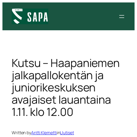
Siirry
sisältöön
Kutsu – Haapaniemen
jalkapallokentän ja
juniorikeskuksen
avajaiset lauantaina
1.11. klo 12.00
Written by
Antti Klemetti
in
Uutiset