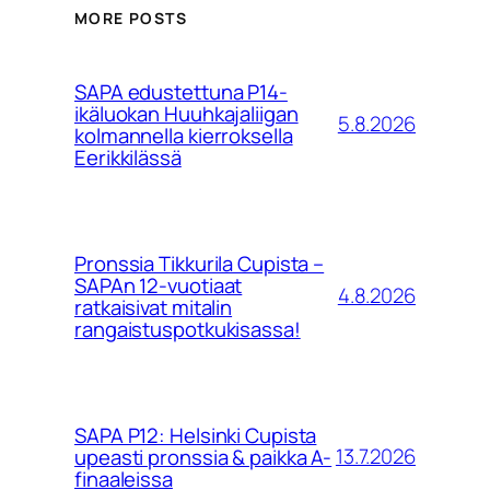
MORE POSTS
SAPA edustettuna P14-
ikäluokan Huuhkajaliigan
5.8.2026
kolmannella kierroksella
Eerikkilässä
Pronssia Tikkurila Cupista –
SAPAn 12-vuotiaat
4.8.2026
ratkaisivat mitalin
rangaistuspotkukisassa!
SAPA P12: Helsinki Cupista
13.7.2026
upeasti pronssia & paikka A-
finaaleissa