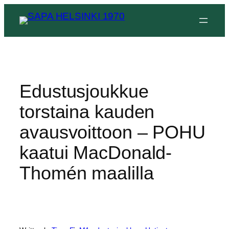
Siirry
sisältöön
Edustusjoukkue
torstaina kauden
avausvoittoon – POHU
kaatui MacDonald-
Thomén maalilla