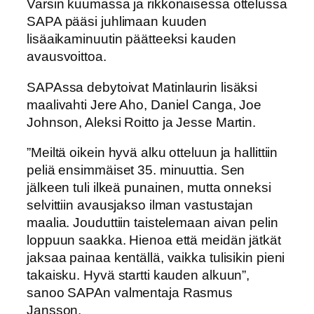
Varsin kuumassa ja rikkonaisessa ottelussa
SAPA pääsi juhlimaan kuuden
lisäaikaminuutin päätteeksi kauden
avausvoittoa.
SAPAssa debytoivat Matinlaurin lisäksi
maalivahti Jere Aho, Daniel Canga, Joe
Johnson, Aleksi Roitto ja Jesse Martin.
”Meiltä oikein hyvä alku otteluun ja hallittiin
peliä ensimmäiset 35. minuuttia. Sen
jälkeen tuli ilkeä punainen, mutta onneksi
selvittiin avausjakso ilman vastustajan
maalia. Jouduttiin taistelemaan aivan pelin
loppuun saakka. Hienoa että meidän jätkät
jaksaa painaa kentällä, vaikka tulisikin pieni
takaisku. Hyvä startti kauden alkuun”,
sanoo SAPAn valmentaja Rasmus
Jansson.