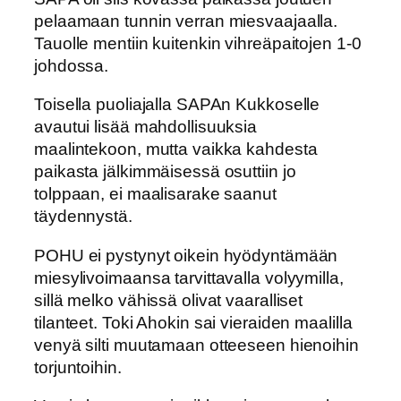
pelaamaan tunnin verran miesvaajaalla.
Tauolle mentiin kuitenkin vihreäpaitojen 1-0
johdossa.
Toisella puoliajalla SAPAn Kukkoselle
avautui lisää mahdollisuuksia
maalintekoon, mutta vaikka kahdesta
paikasta jälkimmäisessä osuttiin jo
tolppaan, ei maalisarake saanut
täydennystä.
POHU ei pystynyt oikein hyödyntämään
miesylivoimaansa tarvittavalla volyymilla,
sillä melko vähissä olivat vaaralliset
tilanteet. Toki Ahokin sai vieraiden maalilla
venyä silti muutamaan otteeseen hienoihin
torjuntoihin.