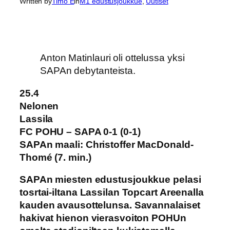
Written by
Timo E
in
M1 edustusjoukkue
, 
Uutiset
Anton Matinlauri oli ottelussa yksi
SAPAn debytanteista.
25.4
Nelonen
Lassila
FC POHU – SAPA 0-1 (0-1)
SAPAn maali: Christoffer MacDonald-
Thomé (7. min.)
SAPAn miesten edustusjoukkue pelasi
tosrtai-iltana Lassilan Topcart Areenalla
kauden avausottelunsa. Savannalaiset
hakivat hienon vierasvoiton POHUn