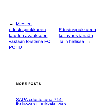
←
Miesten
edustusjoukkueen
Edustusjoukkueen
kauden avaukseen
kotiavaus tänään
vastaan torstaina FC
Talin hallissa
→
POHU
MORE POSTS
SAPA edustettuna P14-
ikäluokan Huuhkajaliigan