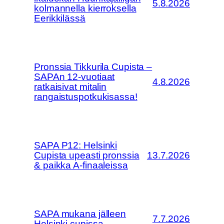
5.8.2026
kolmannella kierroksella
Eerikkilässä
Pronssia Tikkurila Cupista –
SAPAn 12-vuotiaat
4.8.2026
ratkaisivat mitalin
rangaistuspotkukisassa!
SAPA P12: Helsinki
Cupista upeasti pronssia
13.7.2026
& paikka A-finaaleissa
SAPA mukana jälleen
7.7.2026
Helsinki cupissa