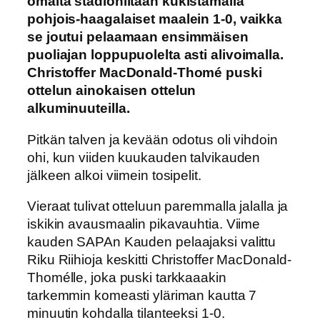
omalta stadioniltaan kukistamalla
pohjois-haagalaiset maalein 1-0, vaikka
se joutui pelaamaan ensimmäisen
puoliajan loppupuolelta asti alivoimalla.
Christoffer MacDonald-Thomé puski
ottelun ainokaisen ottelun
alkuminuuteilla.
Pitkän talven ja kevään odotus oli vihdoin
ohi, kun viiden kuukauden talvikauden
jälkeen alkoi viimein tosipelit.
Vieraat tulivat otteluun paremmalla jalalla ja
iskikin avausmaalin pikavauhtia. Viime
kauden SAPAn Kauden pelaajaksi valittu
Riku Riihioja keskitti Christoffer MacDonald-
Thomélle, joka puski tarkkaaakin
tarkemmin komeasti yläriman kautta 7
minuutin kohdalla tilanteeksi 1-0.