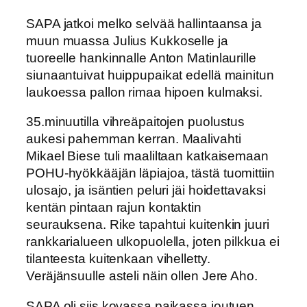
SAPA jatkoi melko selvää hallintaansa ja
muun muassa Julius Kukkoselle ja
tuoreelle hankinnalle Anton Matinlaurille
siunaantuivat huippupaikat edellä mainitun
laukoessa pallon rimaa hipoen kulmaksi.
35.minuutilla vihreäpaitojen puolustus
aukesi pahemman kerran. Maalivahti
Mikael Biese tuli maaliltaan katkaisemaan
POHU-hyökkääjän läpiajoa, tästä tuomittiin
ulosajo, ja isäntien peluri jäi hoidettavaksi
kentän pintaan rajun kontaktin
seurauksena. Rike tapahtui kuitenkin juuri
rankkarialueen ulkopuolella, joten pilkkua ei
tilanteesta kuitenkaan vihelletty.
Veräjänsuulle asteli näin ollen Jere Aho.
SAPA oli siis kovassa paikassa joutuen