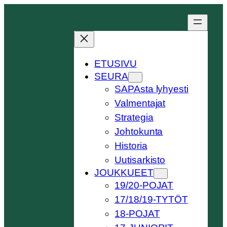
Siirry
sisältöön
ETUSIVU
SEURA
SAPAsta lyhyesti
Valmentajat
Strategia
Johtokunta
Historia
Uutisarkisto
JOUKKUEET
19/20-POJAT
17/18/19-TYTÖT
18-POJAT