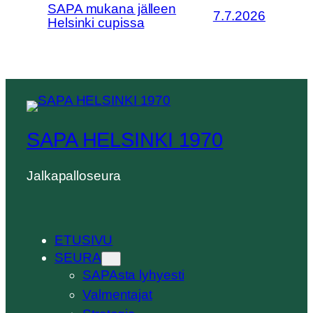
SAPA mukana jälleen
7.7.2026
Helsinki cupissa
SAPA HELSINKI 1970
Jalkapalloseura
ETUSIVU
SEURA
SAPAsta lyhyesti
Valmentajat