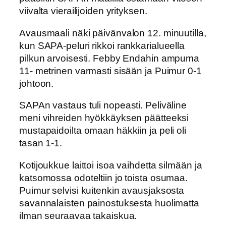
viivalta vierailijoiden yrityksen.
Avausmaali näki päivänvalon 12. minuutilla,
kun SAPA-peluri rikkoi rankkarialueella
pilkun arvoisesti. Febby Endahin ampuma
11- metrinen varmasti sisään ja Puimur 0-1
johtoon.
SAPAn vastaus tuli nopeasti. Peliväline
meni vihreiden hyökkäyksen päätteeksi
mustapaidoilta omaan häkkiin ja peli oli
tasan 1-1.
Kotijoukkue laittoi isoa vaihdetta silmään ja
katsomossa odoteltiin jo toista osumaa.
Puimur selvisi kuitenkin avausjaksosta
savannalaisten painostuksesta huolimatta
ilman seuraavaa takaiskua.