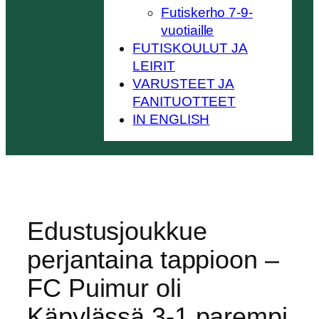
Futiskerho 7-9-
vuotiaille
FUTISKOULUT JA
LEIRIT
VARUSTEET JA
FANITUOTTEET
IN ENGLISH
Edustusjoukkue
perjantaina tappioon –
FC Puimur oli
Käpylässä 3-1 parempi