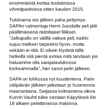
ensimmäistä kertaa tositoimissa
vihreäpaidoissa sitten kauden 2015.
Tuloksena siis jälleen paha pettymys.
SAPAn valmentaja Henri Jussilalle peli jätti
päällimäisenä ristiriitaiset fiilikset.
”Jalkapallo on välillä vaikea peli, kaikki
sujuu melkein tarpeeksi hyvin, mutta
sekään ei riitä. Ei oikein löydetä tällä
hetkellä sitä pientä extraa mitä tarvitaan jos
haluamme olla sarajataulukossa
korkeammalla”, hän sanoi pelin jälkeen.
SAPA on lohkossa nyt kuudentena. Parin
välipäivän jälkeen jatketaan jo huomenna
maanantaina. Sarjassa kolmantena oleva
Kurvin Vauhti tulee vastaan Käpylässä klo
18 alkaen pelattavassa matsissa.