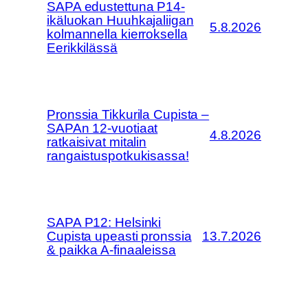
SAPA edustettuna P14-
ikäluokan Huuhkajaliigan
5.8.2026
kolmannella kierroksella
Eerikkilässä
Pronssia Tikkurila Cupista –
SAPAn 12-vuotiaat
4.8.2026
ratkaisivat mitalin
rangaistuspotkukisassa!
SAPA P12: Helsinki
Cupista upeasti pronssia
13.7.2026
& paikka A-finaaleissa