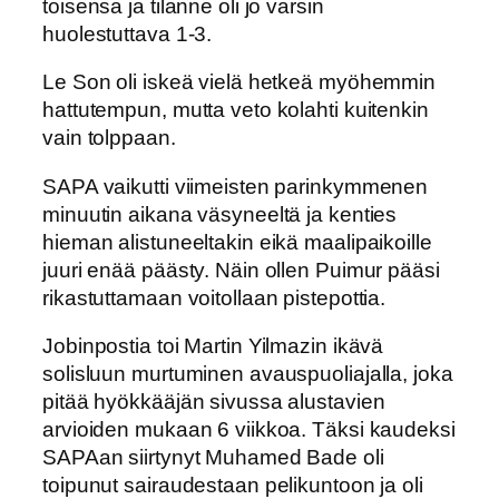
toisensa ja tilanne oli jo varsin
huolestuttava 1-3.
Le Son oli iskeä vielä hetkeä myöhemmin
hattutempun, mutta veto kolahti kuitenkin
vain tolppaan.
SAPA vaikutti viimeisten parinkymmenen
minuutin aikana väsyneeltä ja kenties
hieman alistuneeltakin eikä maalipaikoille
juuri enää päästy. Näin ollen Puimur pääsi
rikastuttamaan voitollaan pistepottia.
Jobinpostia toi Martin Yilmazin ikävä
solisluun murtuminen avauspuoliajalla, joka
pitää hyökkääjän sivussa alustavien
arvioiden mukaan 6 viikkoa. Täksi kaudeksi
SAPAan siirtynyt Muhamed Bade oli
toipunut sairaudestaan pelikuntoon ja oli