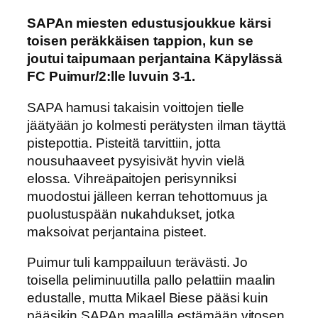
SAPAn miesten edustusjoukkue kärsi
toisen peräkkäisen tappion, kun se
joutui taipumaan perjantaina Käpylässä
FC Puimur/2:lle luvuin 3-1.
SAPA hamusi takaisin voittojen tielle
jäätyään jo kolmesti perätysten ilman täyttä
pistepottia. Pisteitä tarvittiin, jotta
nousuhaaveet pysyisivät hyvin vielä
elossa. Vihreäpaitojen perisynniksi
muodostui jälleen kerran tehottomuus ja
puolustuspään nukahdukset, jotka
maksoivat perjantaina pisteet.
Puimur tuli kamppailuun terävästi. Jo
toisella peliminuutilla pallo pelattiin maalin
edustalle, mutta Mikael Biese pääsi kuin
pääsikin SAPAn maalilla estämään vitosen