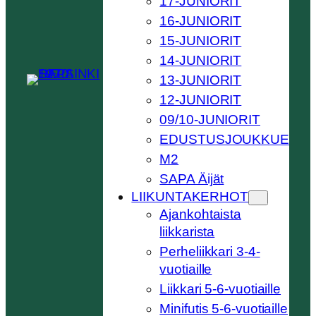
17-JUNIORIT
16-JUNIORIT
15-JUNIORIT
14-JUNIORIT
13-JUNIORIT
12-JUNIORIT
09/10-JUNIORIT
EDUSTUSJOUKKUE
M2
SAPA Äijät
LIIKUNTAKERHOT
Ajankohtaista
liikkarista
Perheliikkari 3-4-
vuotiaille
Liikkari 5-6-vuotiaille
Minifutis 5-6-vuotiaille