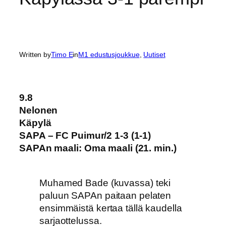
Written by
Timo E
in
M1 edustusjoukkue
, 
Uutiset
9.8
Nelonen
Käpylä
SAPA – FC Puimur/2 1-3 (1-1)
SAPAn maali: Oma maali (21. min.)
Muhamed Bade (kuvassa) teki
paluun SAPAn paitaan pelaten
ensimmäistä kertaa tällä kaudella
sarjaottelussa.