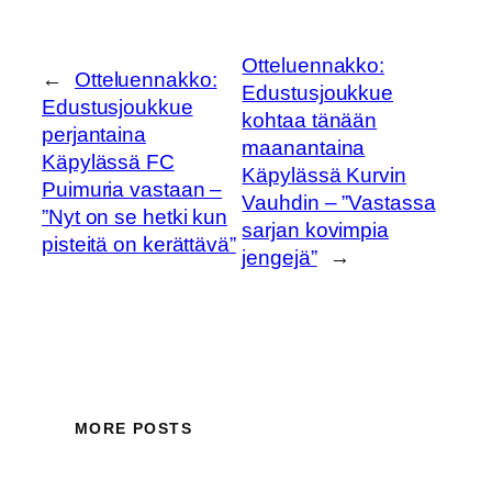
Otteluennakko:
←
Otteluennakko:
Edustusjoukkue
Edustusjoukkue
kohtaa tänään
perjantaina
maanantaina
Käpylässä FC
Käpylässä Kurvin
Puimuria vastaan –
Vauhdin – ”Vastassa
”Nyt on se hetki kun
sarjan kovimpia
pisteitä on kerättävä”
jengejä”
→
MORE POSTS