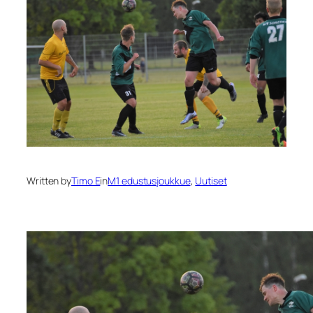
Written by
Timo E
in
M1 edustusjoukkue
, 
Uutiset