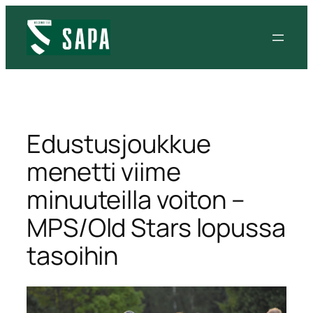
Siirry
sisältöön
Edustusjoukkue
menetti viime
minuuteilla voiton –
MPS/Old Stars lopussa
tasoihin