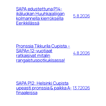
SAPA edustettuna P14-
ikäluokan Huuhkajaliigan
5.8.2026
kolmannella kierroksella
Eerikkilässä
Pronssia Tikkurila Cupista –
SAPAn 12-vuotiaat
4.8.2026
ratkaisivat mitalin
rangaistuspotkukisassa!
SAPA P12: Helsinki Cupista
13.7.2026
upeasti pronssia & paikka A-
finaaleissa