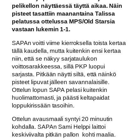
pelikellon näyttäessä täyttä aikaa. Näin
pisteet tasattiin maanantaina Talissa
pelatussa ottelussa MPS/Old Starsia
vastaan lukemin 1-1.
SAPAn voitti viime kierroksella toista kertaa
tällä kaudella, mutta kuitenkin ensi kertaa
niin, että se näkyy sarjataulukon
voittosarakkeessa, sillä PKP luopui
sarjasta. Pitkään näytti siltä, että näinkö
pisteet lipuvat jälleen savannalaisille.
Ottelun lopun SAPA pelasi kuitenkin
huolimattomasti, ja päästi keltapaidat
loppukirissään tasoihin.
Ottelun avausmaali syntyi 20 minuutin
kohdalla. SAPAn Sami Helppi laittoi
keskiviivalta pitkän pallon kohti maalia.