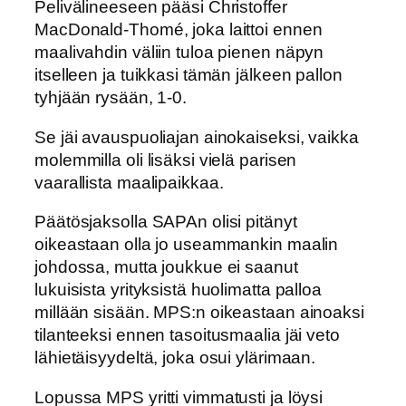
Pelivälineeseen pääsi Christoffer
MacDonald-Thomé, joka laittoi ennen
maalivahdin väliin tuloa pienen näpyn
itselleen ja tuikkasi tämän jälkeen pallon
tyhjään rysään, 1-0.
Se jäi avauspuoliajan ainokaiseksi, vaikka
molemmilla oli lisäksi vielä parisen
vaarallista maalipaikkaa.
Päätösjaksolla SAPAn olisi pitänyt
oikeastaan olla jo useammankin maalin
johdossa, mutta joukkue ei saanut
lukuisista yrityksistä huolimatta palloa
millään sisään. MPS:n oikeastaan ainoaksi
tilanteeksi ennen tasoitusmaalia jäi veto
lähietäisyydeltä, joka osui ylärimaan.
Lopussa MPS yritti vimmatusti ja löysi