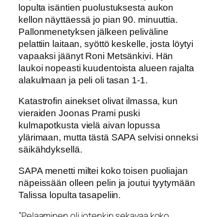
lopulta isäntien puolustuksesta aukon
kellon näyttäessä jo pian 90. minuuttia.
Pallonmenetyksen jälkeen peliväline
pelattiin laitaan, syöttö keskelle, josta löytyi
vapaaksi jäänyt Roni Metsänkivi. Hän
laukoi nopeasti kuudentoista alueen rajalta
alakulmaan ja peli oli tasan 1-1.
Katastrofin ainekset olivat ilmassa, kun
vieraiden Joonas Prami puski
kulmapotkusta vielä aivan lopussa
ylärimaan, mutta tästä SAPA selvisi onneksi
säikähdyksellä.
SAPA menetti miltei koko toisen puoliajan
näpeissään olleen pelin ja joutui tyytymään
Talissa lopulta tasapeliin.
”Pelaaminen oli jotenkin sekavaa koko