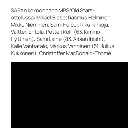
SAPAn kokoonpano MPS/Old Stars-
ottelussa: Mikael Biese; Rasmus Helminen,
Mikko Nieminen, Sami Helppi, Riku Riihioja,
Valtteri Entola, Petteri Kölli (63. Kimmo
Hyttinen), Sami Laine (83. Albian Ibishi),
Kalle Vanhatalo, Markus Vanninen (51. Julius
Kukkonen), Christoffer MacDonald-Thomé