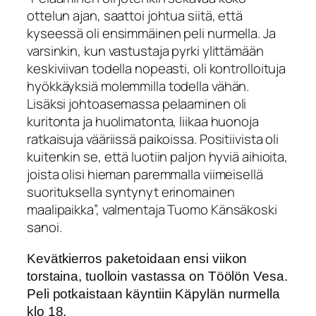
ottelun ajan, saattoi johtua siitä, että
kyseessä oli ensimmäinen peli nurmella. Ja
varsinkin, kun vastustaja pyrki ylittämään
keskiviivan todella nopeasti, oli kontrolloituja
hyökkäyksiä molemmilla todella vähän.
Lisäksi johtoasemassa pelaaminen oli
kuritonta ja huolimatonta, liikaa huonoja
ratkaisuja vääriissä paikoissa. Positiivista oli
kuitenkin se, että luotiin paljon hyviä aihioita,
joista olisi hieman paremmalla viimeisellä
suorituksella syntynyt erinomainen
maalipaikka”, valmentaja Tuomo Känsäkoski
sanoi.
Kevätkierros paketoidaan ensi viikon
torstaina, tuolloin vastassa on Töölön Vesa.
Peli potkaistaan käyntiin Käpylän nurmella
klo 18.