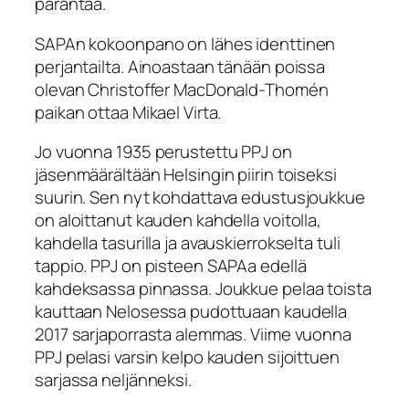
parantaa.
SAPAn kokoonpano on lähes identtinen
perjantailta. Ainoastaan tänään poissa
olevan Christoffer MacDonald-Thomén
paikan ottaa Mikael Virta.
Jo vuonna 1935 perustettu PPJ on
jäsenmäärältään Helsingin piirin toiseksi
suurin. Sen nyt kohdattava edustusjoukkue
on aloittanut kauden kahdella voitolla,
kahdella tasurilla ja avauskierrokselta tuli
tappio. PPJ on pisteen SAPAa edellä
kahdeksassa pinnassa. Joukkue pelaa toista
kauttaan Nelosessa pudottuaan kaudella
2017 sarjaporrasta alemmas. Viime vuonna
PPJ pelasi varsin kelpo kauden sijoittuen
sarjassa neljänneksi.