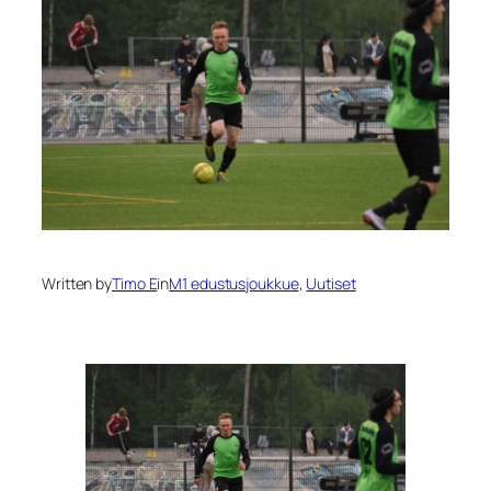
Written by
Timo E
in
M1 edustusjoukkue
, 
Uutiset