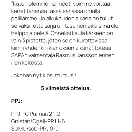
”Kuten olemme nähneet, voimme voittaa
kenet tahansa tässä sarjassa omalla
pelillämme. Jo alkukauden aikana on tullut
selväksi, että sarja on tasainen eikä siinä ole
helppoja pelejä. Onneksi kaula kärkeen on
vain 3 pistettä, joten se on kurottavissa
kiinni yhdenkin kierroksen aikana”, toteaa
SAPAn valmentaja Rasmus Jansson ennen
illan koitosta.
Jokohan nyt kipsi murtuisi!
5 viimeistä ottelua
:
PPJ:
PPJ-FC Puimur/2 1-2
Gnistan/Ogeli-PPJ 1-6
SUMU/sob-PPJ 0-0