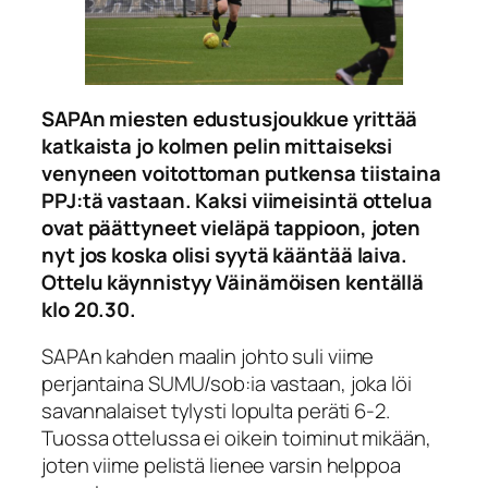
SAPAn miesten edustusjoukkue yrittää
katkaista jo kolmen pelin mittaiseksi
venyneen voitottoman putkensa tiistaina
PPJ:tä vastaan. Kaksi viimeisintä ottelua
ovat päättyneet vieläpä tappioon, joten
nyt jos koska olisi syytä kääntää laiva.
Ottelu käynnistyy Väinämöisen kentällä
klo 20.30.
SAPAn kahden maalin johto suli viime
perjantaina SUMU/sob:ia vastaan, joka löi
savannalaiset tylysti lopulta peräti 6-2.
Tuossa ottelussa ei oikein toiminut mikään,
joten viime pelistä lienee varsin helppoa