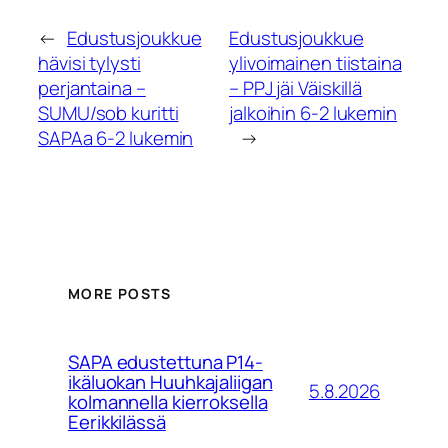
←
Edustusjoukkue
Edustusjoukkue
hävisi tylysti
ylivoimainen tiistaina
perjantaina –
– PPJ jäi Väiskillä
SUMU/sob kuritti
jalkoihin 6-2 lukemin
SAPAa 6-2 lukemin
→
MORE POSTS
SAPA edustettuna P14-
ikäluokan Huuhkajaliigan
5.8.2026
kolmannella kierroksella
Eerikkilässä