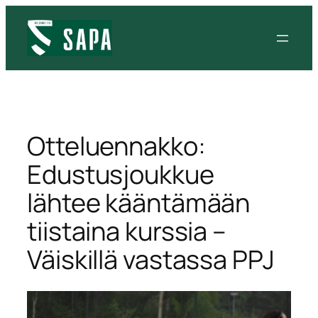
Siirry
sisältöön
Otteluennakko:
Edustusjoukkue
lähtee kääntämään
tiistaina kurssia –
Väiskillä vastassa PPJ