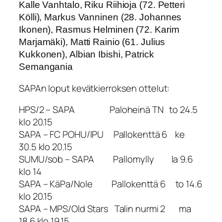
Kalle Vanhtalo,
Riku Riihioja (72. Petteri
Kölli),
Markus Vanninen (28. Johannes
Ikonen), Rasmus Helminen (72. Karim
Marjamäki), Matti Rainio (61. Julius
Kukkonen), Albian Ibishi, Patrick
Semangania
SAPAn loput kevätkierroksen ottelut:
HPS/2 – SAPA Paloheinä TN to 24.5
klo 20.15
SAPA – FC POHU/IPU Pallokenttä 6 ke
30.5 klo 20.15
SUMU/sob – SAPA Pallomylly la 9.6
klo 14
SAPA – KäPa/Nole Pallokenttä 6 to 14.6
klo 20.15
SAPA – MPS/Old Stars Talin nurmi 2 ma
18.6 klo 19.15