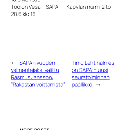
Töölön Vesa – SAPA Käpylän nurmi 2 to
28.6 klo 18
←
SAPAn vuoden
Timo Lehtihalmes
valmentajaksi valittu
on SAPA:n uusi
Rasmus Jansson:
seuratoiminnan
”Rakastan voittamista”
päällikkö
→
MORE POSTS