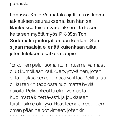
punaista.
Lopussa Kalle Vanhatalo ajettiin ulos kovan
taklauksen seurauksena, kun hän sai
tilanteessa toisen varoituksen. Ja toisen
keltaisen myötä myös PK-35:n Toni
Söderholm joutui jättämään kentän. Sen
sijaan maaleja
ei enää kuitenkaan tullut,
joten tuloksena katkera tappio.
”Erikoinen peli. Tuomaritoimintaan ei varmasti
ollut kumpikaan joukkue tyytyväinen, joten
siitä ei jaksa sen enempää valittaa. Pelillisesti
oli kuitenkin tappiosta huolimatta hyviä
asioita. Pelirohkeutta oli alivoimasta
huolimatta kiitettävästi, ja joukkueen
taisteluilme oli hyvä. Haasteena on edelleen
oman pään helpot virheet, jotenkin