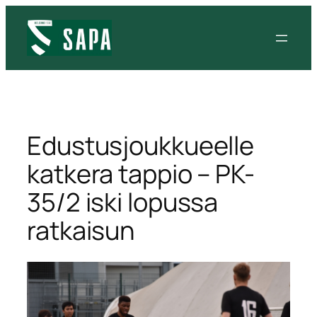
Siirry
sisältöön
Edustusjoukkueelle
katkera tappio – PK-
35/2 iski lopussa
ratkaisun