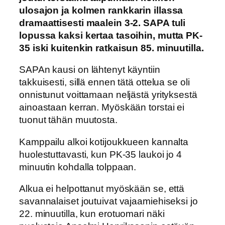
ulosajon ja kolmen rankkarin illassa
dramaattisesti maalein 3-2. SAPA tuli
lopussa kaksi kertaa tasoihin, mutta PK-
35 iski kuitenkin ratkaisun 85. minuutilla.
SAPAn kausi on lähtenyt käyntiin
takkuisesti, sillä ennen tätä ottelua se oli
onnistunut voittamaan neljästä yrityksestä
ainoastaan kerran. Myöskään torstai ei
tuonut tähän muutosta.
Kamppailu alkoi kotijoukkueen kannalta
huolestuttavasti, kun PK-35 laukoi jo 4
minuutin kohdalla tolppaan.
Alkua ei helpottanut myöskään se, että
savannalaiset joutuivat vajaamiehiseksi jo
22. minuutilla, kun erotuomari näki