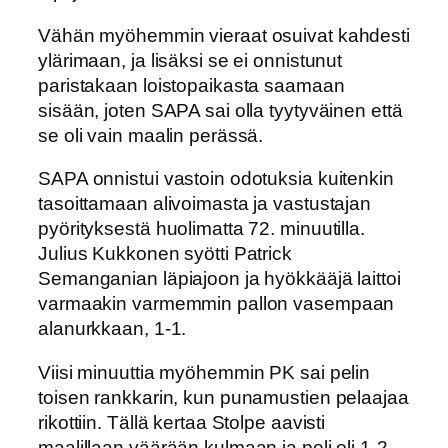
Vähän myöhemmin vieraat osuivat kahdesti
ylärimaan, ja lisäksi se ei onnistunut
paristakaan loistopaikasta saamaan
sisään, joten SAPA sai olla tyytyväinen että
se oli vain maalin perässä.
SAPA onnistui vastoin odotuksia kuitenkin
tasoittamaan alivoimasta ja vastustajan
pyörityksestä huolimatta 72. minuutilla.
Julius Kukkonen syötti Patrick
Semanganian läpiajoon ja hyökkääjä laittoi
varmaakin varmemmin pallon vasempaan
alanurkkaan, 1-1.
Viisi minuuttia myöhemmin PK sai pelin
toisen rankkarin, kun punamustien pelaajaa
rikottiin. Tällä kertaa Stolpe aavisti
maalillaan väärään kulmaan ja peli oli 1-2.