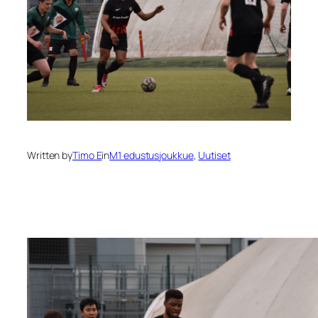
Written by
Timo E
in
M1 edustusjoukkue
, 
Uutiset