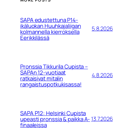
SAPA edustettuna P14-
ikäluokan Huuhkajaliigan
5.8.2026
kolmannella kierroksella
Eerikkilässä
Pronssia Tikkurila Cupista –
SAPAn 12-vuotiaat
4.8.2026
ratkaisivat mitalin
rangaistuspotkukisassa!
SAPA P12: Helsinki Cupista
13.7.2026
upeasti pronssia & paikka A-
finaaleissa