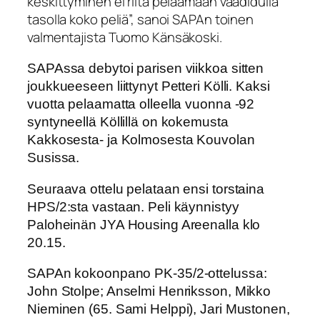
keskittyminen ei riitä pelaamaan vaadidulla
tasolla koko peliä”, sanoi SAPAn toinen
valmentajista Tuomo Känsäkoski.
SAPAssa debytoi parisen viikkoa sitten
joukkueeseen liittynyt Petteri Kölli. Kaksi
vuotta pelaamatta olleella vuonna -92
syntyneellä Köllillä on kokemusta
Kakkosesta- ja Kolmosesta Kouvolan
Susissa.
Seuraava ottelu pelataan ensi torstaina
HPS/2:sta vastaan. Peli käynnistyy
Paloheinän JYA Housing Areenalla klo
20.15.
SAPAn kokoonpano PK-35/2-ottelussa:
John Stolpe; Anselmi Henriksson, Mikko
Nieminen (65. Sami Helppi), Jari Mustonen,