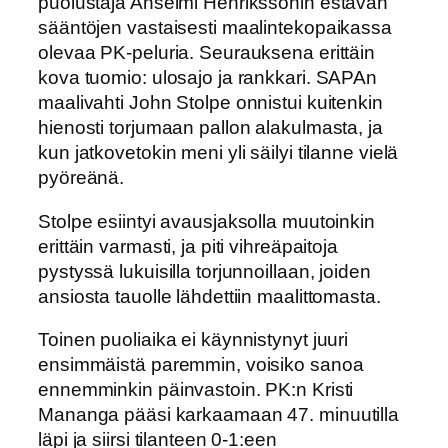
puolustaja Anselmi Henrikssonin estävän
sääntöjen vastaisesti maalintekopaikassa
olevaa PK-peluria. Seurauksena erittäin
kova tuomio: ulosajo ja rankkari. SAPAn
maalivahti John Stolpe onnistui kuitenkin
hienosti torjumaan pallon alakulmasta, ja
kun jatkovetokin meni yli säilyi tilanne vielä
pyöreänä.
Stolpe esiintyi avausjaksolla muutoinkin
erittäin varmasti, ja piti vihreäpaitoja
pystyssä lukuisilla torjunnoillaan, joiden
ansiosta tauolle lähdettiin maalittomasta.
Toinen puoliaika ei käynnistynyt juuri
ensimmäistä paremmin, voisiko sanoa
ennemminkin päinvastoin. PK:n Kristi
Mananga pääsi karkaamaan 47. minuutilla
läpi ja siirsi tilanteen 0-1:een