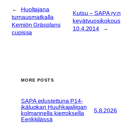
←
Huoltajana
Kutsu – SAPA ry:n
turnausmatkalla
kevätvuosikokous
Kemiön Gräsplans
10.4.2014
→
cupissa
MORE POSTS
SAPA edustettuna P14-
ikäluokan Huuhkajaliigan
5.8.2026
kolmannella kierroksella
Eerikkilässä