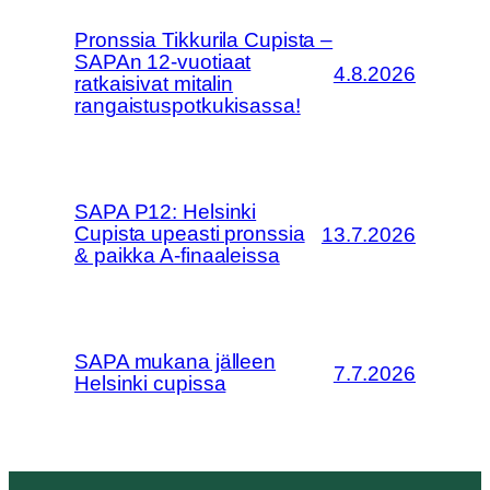
Pronssia Tikkurila Cupista –
SAPAn 12-vuotiaat
4.8.2026
ratkaisivat mitalin
rangaistuspotkukisassa!
SAPA P12: Helsinki
Cupista upeasti pronssia
13.7.2026
& paikka A-finaaleissa
SAPA mukana jälleen
7.7.2026
Helsinki cupissa