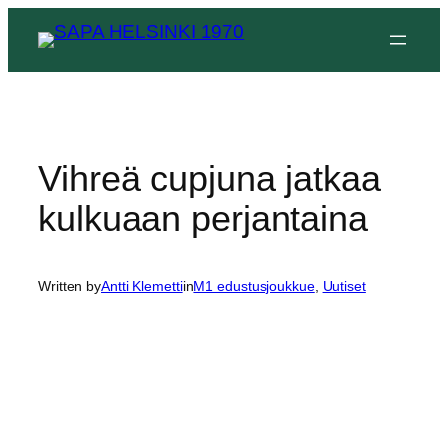
Siirry
sisältöön
Vihreä cupjuna jatkaa
kulkuaan perjantaina
Written by
Antti Klemetti
in
M1 edustusjoukkue
, 
Uutiset