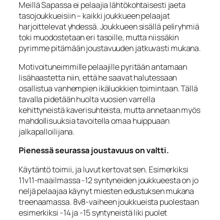
Meillä Sapassa ei pelaajia lähtökohtaisesti jaeta
tasojoukkueisiin – kaikki joukkueen pelaajat
harjoittelevat yhdessä. Joukkueen sisällä peliryhmiä
toki muodostetaan eri tasoille, mutta niissäkin
pyrimme pitämään joustavuuden jatkuvasti mukana.
Motivoituneimmille pelaajille pyritään antamaan
lisähaastetta niin, että he saavat halutessaan
osallistua vanhempien ikäluokkien toimintaan. Tällä
tavalla pidetään huolta vuosien varrella
kehittyneistä kaverisuhteista, mutta annetaan myös
mahdollisuuksia tavoitella omaa huippuaan
jalkapalloilijana.
Pienessä seurassa joustavuus on valtti.
Käytäntö toimii, ja luvut kertovat sen. Esimerkiksi
11v11-maailmassa -12 syntyneiden joukkueesta on jo
neljä pelaajaa käynyt miesten edustuksen mukana
treenaamassa. 8v8-vaiheen joukkueista puolestaan
esimerkiksi -14 ja -15 syntyneistä liki puolet