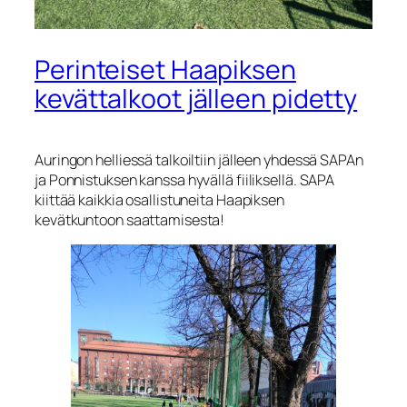
Perinteiset Haapiksen
kevättalkoot jälleen pidetty
Auringon helliessä talkoiltiin jälleen yhdessä SAPAn
ja Ponnistuksen kanssa hyvällä fiiliksellä. SAPA
kiittää kaikkia osallistuneita Haapiksen
kevätkuntoon saattamisesta!