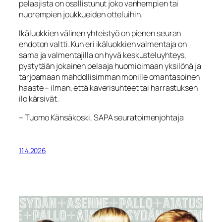
pelaajista on osallistunut joko vanhempien tai
nuorempien joukkueiden otteluihin.
Ikäluokkien välinen yhteistyö on pienen seuran
ehdoton valtti. Kun eri ikäluokkien valmentaja on
sama ja valmentajilla on hyvä keskusteluyhteys,
pystytään jokainen pelaaja huomioimaan yksilönä ja
tarjoamaan mahdollisimman monille omantasoinen
haaste – ilman, että kaverisuhteet tai harrastuksen
ilo kärsivät.
– Tuomo Känsäkoski, SAPA seuratoimenjohtaja
11.4.2026