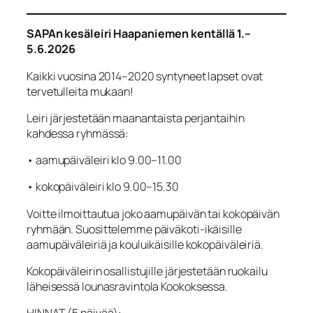
SAPAn kesäleiri Haapaniemen kentällä 1.–
5.6.2026
Kaikki vuosina 2014–2020 syntyneet lapset ovat
tervetulleita mukaan!
Leiri järjestetään maanantaista perjantaihin
kahdessa ryhmässä:
• aamupäiväleiri klo 9.00–11.00
• kokopäiväleiri klo 9.00–15.30
Voitte ilmoittautua joko aamupäivän tai kokopäivän
ryhmään. Suosittelemme päiväkoti-ikäisille
aamupäiväleiriä ja kouluikäisille kokopäiväleiriä.
Kokopäiväleirin osallistujille järjestetään ruokailu
läheisessä lounasravintola Kookoksessa.