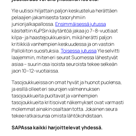
Yle uutisoi hiljattain paljon keskustelua herättäen
pelaajien jakamisesta tasoryhmiin
juniorijalkapallossa.
Ensimmäisessä jutussa
käsiteltiin KuPSin käytäntöä jakaa jo 7–8-vuotiaat
kilpa- ja haastejoukkueisiin, mikä herätti paljon
kritiikkiä vanhempien keskuudessa ja on vastoin
Palloliiton suosituksia.
Toisessa jutussa
Yle selvitti
laajemmin, miten eri seurat Suomessa lähestyvät
asiaa – suurin osa isoista seuroista tekee selkeän
jaon 10–12-vuotiaissa.
Tasojoukkueissa on omat hyvät ja huonot puolensa,
ja esillä olleet eri seurojen valmennuksen
tasojoukkueita puoltavat ja vanhempien
tasojoukkueita kritisoivat näkemykset ovat varmasti
molemmat ainakin osaltaan totta. Jokainen seura
tekee ratkaisunsa omista lähtökohdistaan.
SAPAssa kaikki harjoittelevat yhdessä.