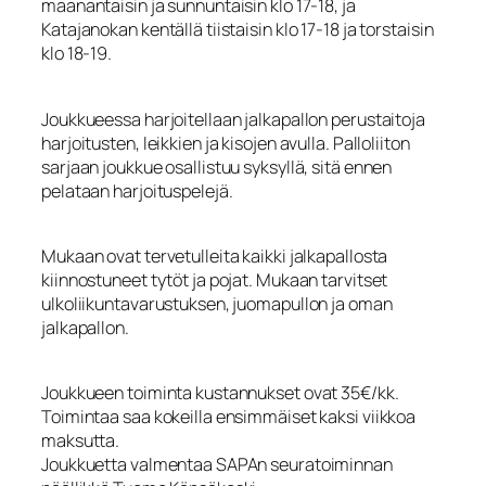
maanantaisin ja sunnuntaisin klo 17-18, ja
Katajanokan kentällä tiistaisin klo 17-18 ja torstaisin
klo 18-19.
Joukkueessa harjoitellaan jalkapallon perustaitoja
harjoitusten, leikkien ja kisojen avulla. Palloliiton
sarjaan joukkue osallistuu syksyllä, sitä ennen
pelataan harjoituspelejä.
Mukaan ovat tervetulleita kaikki jalkapallosta
kiinnostuneet tytöt ja pojat. Mukaan tarvitset
ulkoliikuntavarustuksen, juomapullon ja oman
jalkapallon.
Joukkueen toiminta kustannukset ovat 35€/kk.
Toimintaa saa kokeilla ensimmäiset kaksi viikkoa
maksutta.
Joukkuetta valmentaa SAPAn seuratoiminnan