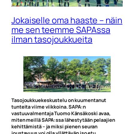
Jokaiselle oma haaste – näin
me sen teemme SAPAssa
ilman tasojoukkueita
Tasojoukkuekeskustelu on kuumentanut
tunteita viime viikkoina. SAPA:n
vastuuvalmentaja Tuomo Känsäkoski avaa,
miten meillä SAPA:ssa lähestytään pelaajien
kehittämistä – ja miksi pienen seuran
joustavuus voi olla yllättävän iso etu.