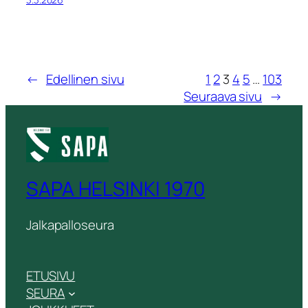
←
Edellinen sivu
1
2
3
4
5
…
103
Seuraava sivu
→
SAPA HELSINKI 1970
Jalkapalloseura
ETUSIVU
SEURA