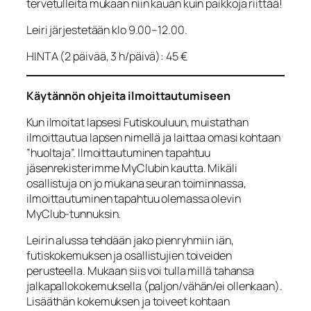
tervetulleita mukaan niin kauan kuin paikkoja riittää!
Leiri järjestetään klo 9.00–12.00.
HINTA (2 päivää, 3 h/päivä): 45 €
Käytännön ohjeita ilmoittautumiseen
Kun ilmoitat lapsesi Futiskouluun, muistathan
ilmoittautua lapsen nimellä ja laittaa omasi kohtaan
”huoltaja”. Ilmoittautuminen tapahtuu
jäsenrekisterimme MyClubin kautta. Mikäli
osallistuja on jo mukana seuran toiminnassa,
ilmoittautuminen tapahtuu olemassa olevin
MyClub-tunnuksin.
Leirin alussa tehdään jako pienryhmiin iän,
futiskokemuksen ja osallistujien toiveiden
perusteella. Mukaan siis voi tulla millä tahansa
jalkapallokokemuksella (paljon/vähän/ei ollenkaan).
Lisääthän kokemuksen ja toiveet kohtaan