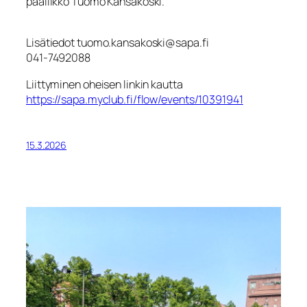
päällikkö Tuomo Känsäkoski.
Lisätiedot tuomo.kansakoski@sapa.fi
041-7492088
Liittyminen oheisen linkin kautta
https://sapa.myclub.fi/flow/events/10391941
15.3.2026