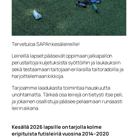
Tervetuloa SAPAn kesäleireille!
Leireillä lapset pääsevät oppimaan jalkapallon
perustaitoja kuljetuksista syöttöihin ja laukauksiin
sekä testaamaan taitojaan erilaisilla taitoradoilla ja
harjoittelemaan kikkoja.
Tarjoamme laadukasta toimintaa hauskuutta
unohtamatta. Tärkeä osa leirejä on tietysti itse peli,
ja jokainen osallistuja pääsee pelaamaan runsaasti
leirin aikana.
Kesällä 2026 lapsille on tarjolla kolme
eripituista futisleiriä vuosina 2014–2020