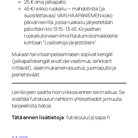
25 € oma jalkapallo
45 €/viikko ruokailu — mahdollista (ja
suositeltavaa) VAIN HAAPANIEMEN koko
päivän leirillä, jossa ruokailu järjestetään
päivittäin klo 13.15–13.45. Kirjaathan
ruokailutoiveen ilmoittautumislomakkeelle
kohtaan ”Lisätietoja järjestölleni”.
Mukaan tarvitaan pelaamiseen sopivat kengät
(jalkapallokengät eivät ole vaatimus, lenkkarit
riittävät), sään mukainen asustus, juomapullo ja
pienet eväät.
Leirikirjeen saatte noin viikkoa ennen leirin alkua. Se
sisältää futiskoulun rehtorin yhteystiedot ja muuta
tarpeellista tietoa.
Tätä ennen lisätietoja
: futiskoulu(a)sapa.fi
3.3.2026