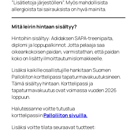
”Lisätietoja järjestölleni”. Myös mahdollisista
allergioista tai sairauksista on hyvä mainita.
Mitä leirin hintaan sisältyy?
Hintoihin sisältyy: Adidaksen SAPA-treenipaita,
diplomi ja loppupalkinnot. Jotta pelaaja saa
oikeankokoisen paidan, varmistathan, että paidan
koko on lisätty ilmoittautumislomakkeelle.
Lisäksi kaikille osallistujille hankitaan Suomen
Palloliiton korttelipassi tapaturmavakuutuksineen.
Tämä sisältyy hintaan. Korttelipassi ja
tapaturmavakuutus ovat voimassa vuoden 2026
loppuun.
Halutessanne voitte tutustua
korttelipassiin
Palloliiton sivuilla.
Lisäksi voitte tilata seuraavat tuotteet: