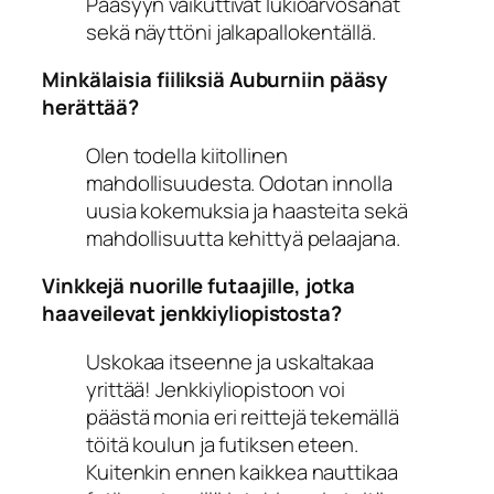
Pääsyyn vaikuttivat lukioarvosanat
sekä näyttöni jalkapallokentällä.
Minkälaisia fiiliksiä Auburniin pääsy
herättää?
Olen todella kiitollinen
mahdollisuudesta. Odotan innolla
uusia kokemuksia ja haasteita sekä
mahdollisuutta kehittyä pelaajana.
Vinkkejä nuorille futaajille, jotka
haaveilevat jenkkiyliopistosta?
Uskokaa itseenne ja uskaltakaa
yrittää! Jenkkiyliopistoon voi
päästä monia eri reittejä tekemällä
töitä koulun ja futiksen eteen.
Kuitenkin ennen kaikkea nauttikaa