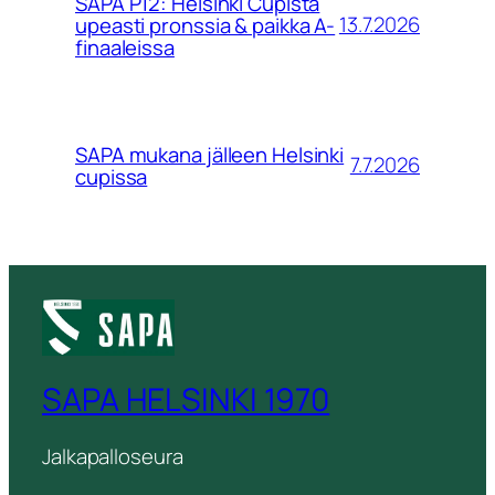
SAPA P12: Helsinki Cupista
13.7.2026
upeasti pronssia & paikka A-
finaaleissa
SAPA mukana jälleen Helsinki
7.7.2026
cupissa
SAPA HELSINKI 1970
Jalkapalloseura