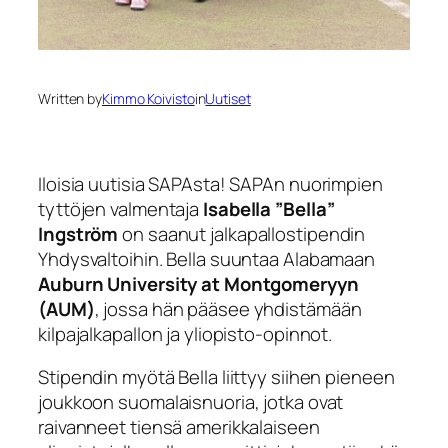
Written by
Kimmo Koivisto
in
Uutiset
Iloisia uutisia SAPAsta! SAPAn nuorimpien
tyttöjen valmentaja
Isabella ”Bella”
Ingström
on saanut jalkapallostipendin
Yhdysvaltoihin. Bella suuntaa Alabamaan
Auburn University at Montgomeryyn
(AUM)
, jossa hän pääsee yhdistämään
kilpajalkapallon ja yliopisto-opinnot.
Stipendin myötä Bella liittyy siihen pieneen
joukkoon suomalaisnuoria, jotka ovat
raivanneet tiensä amerikkalaiseen