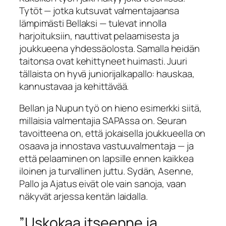
Tytöt — jotka kutsuvat valmentajaansa
lämpimästi Bellaksi — tulevat innolla
harjoituksiin, nauttivat pelaamisesta ja
joukkueena yhdessäolosta. Samalla heidän
taitonsa ovat kehittyneet huimasti. Juuri
tällaista on hyvä juniorijalkapallo: hauskaa,
kannustavaa ja kehittävää.
Bellan ja Nupun työ on hieno esimerkki siitä,
millaisia valmentajia SAPAssa on. Seuran
tavoitteena on, että jokaisella joukkueella on
osaava ja innostava vastuuvalmentaja — ja
että pelaaminen on lapsille ennen kaikkea
iloinen ja turvallinen juttu. Sydän, Asenne,
Pallo ja Ajatus eivät ole vain sanoja, vaan
näkyvät arjessa kentän laidalla.
”Uskokaa itseenne ja