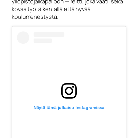
yliopistojalkapalloon — reitti, joka vaatii sekä
kovaa työtä kentällä että hyvää
koulumenestystä.
Näytä tämä julkaisu Instagramissa