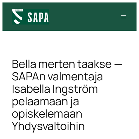
Siirry
sisältöön
Bella merten taakse —
SAPAn valmentaja
Isabella Ingström
pelaamaan ja
opiskelemaan
Yhdysvaltoihin