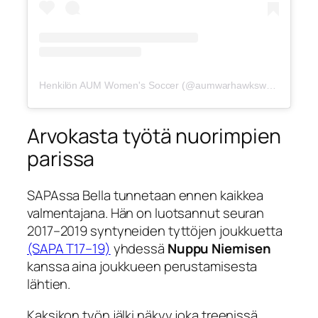
Henkilön AUM Women's Soccer (@aumwarhawkswsoc) jakama julkaisu
Arvokasta työtä nuorimpien
parissa
SAPAssa Bella tunnetaan ennen kaikkea
valmentajana. Hän on luotsannut seuran
2017–2019 syntyneiden tyttöjen joukkuetta
(SAPA T17–19)
yhdessä
Nuppu Niemisen
kanssa aina joukkueen perustamisesta
lähtien.
Kaksikon työn jälki näkyy joka treenissä.