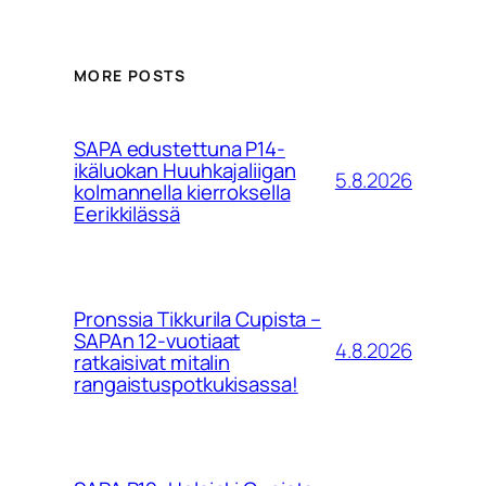
MORE POSTS
SAPA edustettuna P14-
ikäluokan Huuhkajaliigan
5.8.2026
kolmannella kierroksella
Eerikkilässä
Pronssia Tikkurila Cupista –
SAPAn 12-vuotiaat
4.8.2026
ratkaisivat mitalin
rangaistuspotkukisassa!