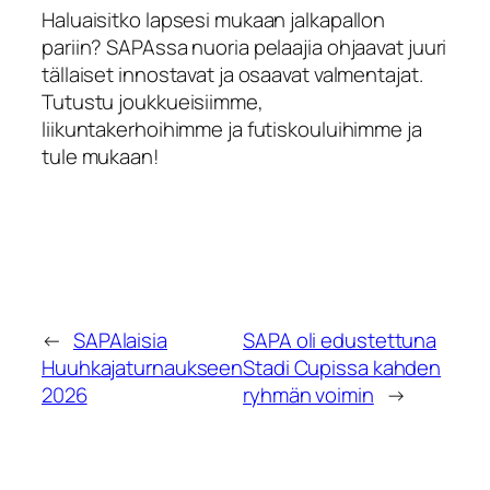
Haluaisitko lapsesi mukaan jalkapallon
pariin? SAPAssa nuoria pelaajia ohjaavat juuri
tällaiset innostavat ja osaavat valmentajat.
Tutustu joukkueisiimme,
liikuntakerhoihimme ja futiskouluihimme
ja
tule mukaan!
←
SAPAlaisia
SAPA oli edustettuna
Huuhkajaturnaukseen
Stadi Cupissa kahden
2026
ryhmän voimin
→