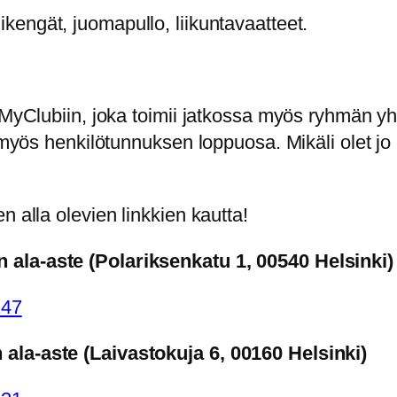
ikengät, juomapullo, liikuntavaatteet.
n MyClubiin, joka toimii jatkossa myös ryhmän y
, myös henkilötunnuksen loppuosa. Mikäli olet j
n alla olevien linkkien kautta!
 ala-aste (Polariksenkatu 1, 00540 Helsinki)
147
ala-aste (Laivastokuja 6, 00160 Helsinki)