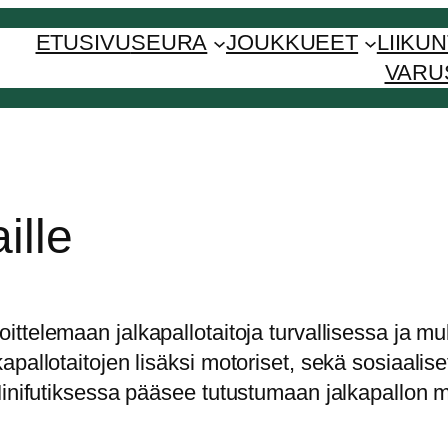
ETUSIVU
SEURA
JOUKKUEET
LIIKU
VARU
ille
oittelemaan jalkapallotaitoja turvallisessa ja
allotaitojen lisäksi motoriset, sekä sosiaaliset 
Minifutiksessa pääsee tutustumaan jalkapallon 