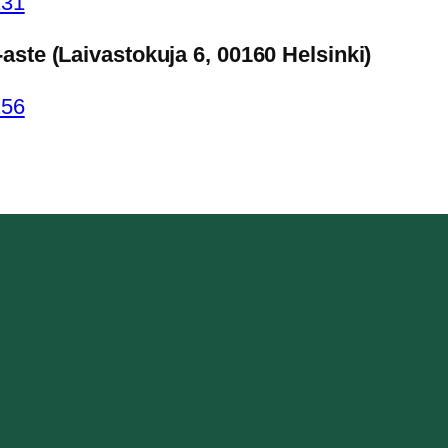
131
aste (Laivastokuja 6, 00160 Helsinki)
256