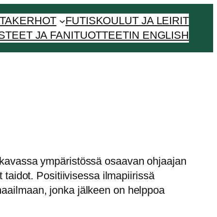
NTAKERHOT
FUTISKOULUT JA LEIRIT
STEET JA FANITUOTTEET
IN ENGLISH
 mukavassa ympäristössä osaavan ohjaajan
taidot. Positiivisessa ilmapiirissä
maailmaan, jonka jälkeen on helppoa