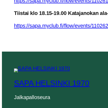
https://sapa.myclub.fi/flow/events/11026
Tiistai klo
18.15-19.00 Katajanokan ala-
https://sapa.myclub.fi/flow/events/11026
SAPA HELSINKI 1970
Jalkapalloseura