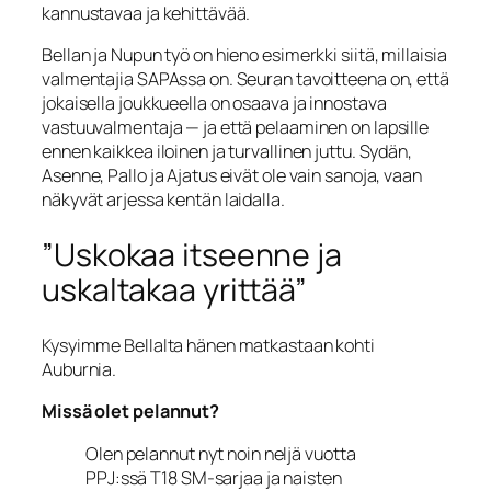
kannustavaa ja kehittävää.
Bellan ja Nupun työ on hieno esimerkki siitä, millaisia
valmentajia SAPAssa on. Seuran tavoitteena on, että
jokaisella joukkueella on osaava ja innostava
vastuuvalmentaja — ja että pelaaminen on lapsille
ennen kaikkea iloinen ja turvallinen juttu. Sydän,
Asenne, Pallo ja Ajatus eivät ole vain sanoja, vaan
näkyvät arjessa kentän laidalla.
”Uskokaa itseenne ja
uskaltakaa yrittää”
Kysyimme Bellalta hänen matkastaan kohti
Auburnia.
Missä olet pelannut?
Olen pelannut nyt noin neljä vuotta
PPJ:ssä T18 SM-sarjaa ja naisten