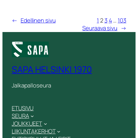
←
Edellinen sivu
1
2
3
4
…
103
Seuraava sivu
→
SAPA HELSINKI 1970
Jalkapalloseura
ETUSIVU
SEURA
JOUKKUEET
LIIKUNTAKERHOT