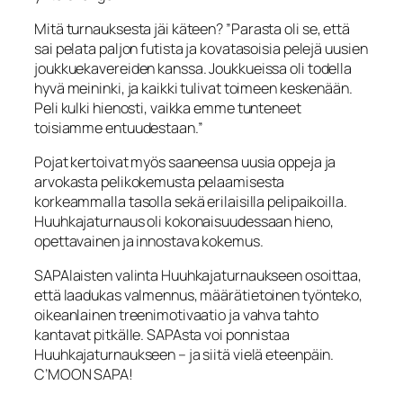
Mitä turnauksesta jäi käteen?
”Parasta oli se, että
sai pelata paljon futista ja kovatasoisia pelejä uusien
joukkuekavereiden kanssa. Joukkueissa oli todella
hyvä meininki, ja kaikki tulivat toimeen keskenään.
Peli kulki hienosti, vaikka emme tunteneet
toisiamme entuudestaan.”
Pojat kertoivat myös saaneensa uusia oppeja ja
arvokasta pelikokemusta pelaamisesta
korkeammalla tasolla sekä erilaisilla pelipaikoilla.
Huuhkajaturnaus oli kokonaisuudessaan hieno,
opettavainen ja innostava kokemus.
SAPAlaisten valinta Huuhkajaturnaukseen osoittaa,
että laadukas valmennus, määrätietoinen työnteko,
oikeanlainen treenimotivaatio ja vahva tahto
kantavat pitkälle. SAPAsta voi ponnistaa
Huuhkajaturnaukseen – ja siitä vielä eteenpäin.
C’MOON SAPA!