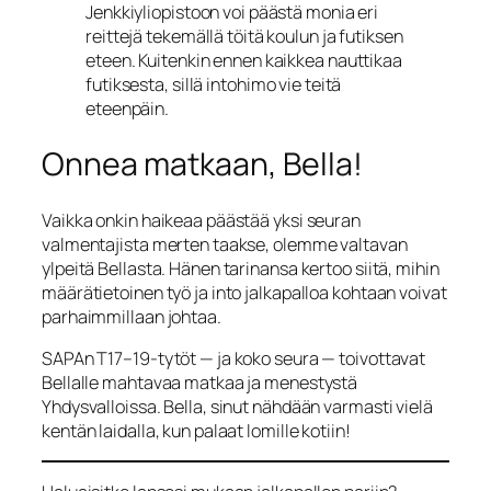
Jenkkiyliopistoon voi päästä monia eri
reittejä tekemällä töitä koulun ja futiksen
eteen. Kuitenkin ennen kaikkea nauttikaa
futiksesta, sillä intohimo vie teitä
eteenpäin.
Onnea matkaan, Bella!
Vaikka onkin haikeaa päästää yksi seuran
valmentajista merten taakse, olemme valtavan
ylpeitä Bellasta. Hänen tarinansa kertoo siitä, mihin
määrätietoinen työ ja into jalkapalloa kohtaan voivat
parhaimmillaan johtaa.
SAPAn T17–19-tytöt — ja koko seura — toivottavat
Bellalle mahtavaa matkaa ja menestystä
Yhdysvalloissa. Bella, sinut nähdään varmasti vielä
kentän laidalla, kun palaat lomille kotiin!