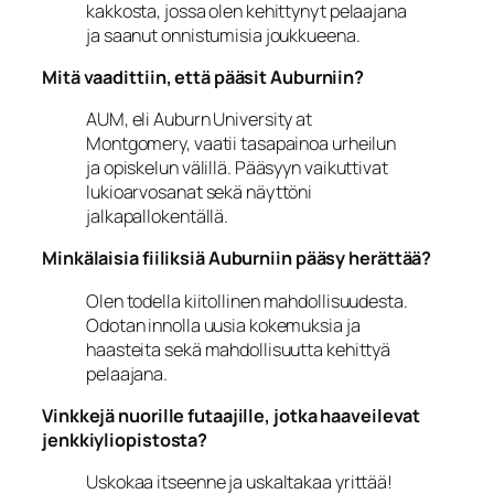
kakkosta, jossa olen kehittynyt pelaajana
ja saanut onnistumisia joukkueena.
Mitä vaadittiin, että pääsit Auburniin?
AUM, eli Auburn University at
Montgomery, vaatii tasapainoa urheilun
ja opiskelun välillä. Pääsyyn vaikuttivat
lukioarvosanat sekä näyttöni
jalkapallokentällä.
Minkälaisia fiiliksiä Auburniin pääsy herättää?
Olen todella kiitollinen mahdollisuudesta.
Odotan innolla uusia kokemuksia ja
haasteita sekä mahdollisuutta kehittyä
pelaajana.
Vinkkejä nuorille futaajille, jotka haaveilevat
jenkkiyliopistosta?
Uskokaa itseenne ja uskaltakaa yrittää!