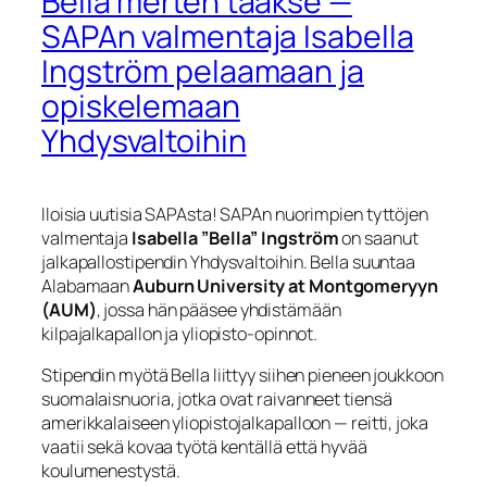
Bella merten taakse —
SAPAn valmentaja Isabella
Ingström pelaamaan ja
opiskelemaan
Yhdysvaltoihin
Iloisia uutisia SAPAsta! SAPAn nuorimpien tyttöjen
valmentaja
Isabella ”Bella” Ingström
on saanut
jalkapallostipendin Yhdysvaltoihin. Bella suuntaa
Alabamaan
Auburn University at Montgomeryyn
(AUM)
, jossa hän pääsee yhdistämään
kilpajalkapallon ja yliopisto-opinnot.
Stipendin myötä Bella liittyy siihen pieneen joukkoon
suomalaisnuoria, jotka ovat raivanneet tiensä
amerikkalaiseen yliopistojalkapalloon — reitti, joka
vaatii sekä kovaa työtä kentällä että hyvää
koulumenestystä.