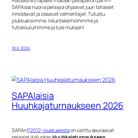
Haluaisitko lapsesi mukaan jalkapallon pariin?
SAPAssa nuoria pelaajia ohjaavat juuri tällaiset
innostavat ja osaavat valmentajat. Tutustu
joukkueisiimme, liikuntakerhoihimme ja
futiskouluihimme
ja tule mukaan!
18.6.2026
SAPAlaisia
Huuhkajaturnaukseen 2026
SAPAn
P2012-joukkueesta
on valittu seuraavat
pelaajat ikäluokan
Huuhkajaturnaukseen