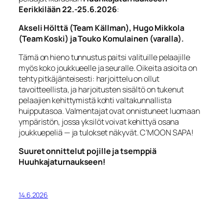
Eerikkilään 22.-25.6.2026
:
Akseli Hölttä (Team Källman), Hugo Mikkola
(Team Koski) ja Touko Komulainen (varalla).
Tämä on hieno tunnustus paitsi valituille pelaajille
myös koko joukkueelle ja seuralle. Oikeita asioita on
tehty pitkäjänteisesti: harjoittelu on ollut
tavoitteellista, ja harjoitusten sisältö on tukenut
pelaajien kehittymistä kohti valtakunnallista
huipputasoa. Valmentajat ovat onnistuneet luomaan
ympäristön, jossa yksilöt voivat kehittyä osana
joukkuepeliä — ja tulokset näkyvät. C’MOON SAPA!
Suuret onnittelut pojille ja tsemppiä
Huuhkajaturnaukseen!
14.6.2026