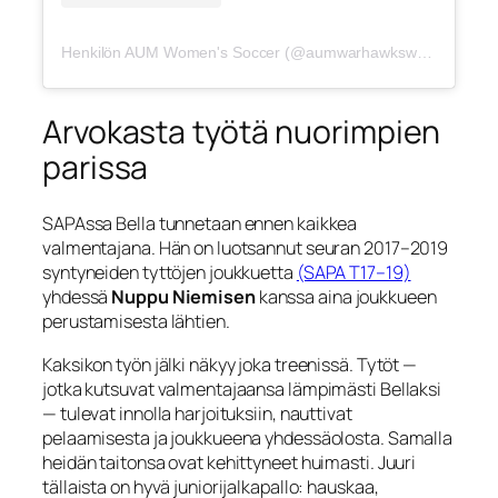
Henkilön AUM Women's Soccer (@aumwarhawkswsoc) jakama julkaisu
Arvokasta työtä nuorimpien
parissa
SAPAssa Bella tunnetaan ennen kaikkea
valmentajana. Hän on luotsannut seuran 2017–2019
syntyneiden tyttöjen joukkuetta
(SAPA T17–19)
yhdessä
Nuppu Niemisen
kanssa aina joukkueen
perustamisesta lähtien.
Kaksikon työn jälki näkyy joka treenissä. Tytöt —
jotka kutsuvat valmentajaansa lämpimästi Bellaksi
— tulevat innolla harjoituksiin, nauttivat
pelaamisesta ja joukkueena yhdessäolosta. Samalla
heidän taitonsa ovat kehittyneet huimasti. Juuri
tällaista on hyvä juniorijalkapallo: hauskaa,