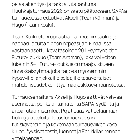
pelaajakehitys- ja tarkkailutapahtuma
Huuhkajaturnaus 2026 on saatu päätökseen. SAPAa
turnauksessa edustivat Akseli (Team Källman) ja
Hugo (Team Koski).
Team Koski eteni upeasti aina finaaliin saakka ja
nappasi lopulta hienon hopeasijan. Finaalissa
vastaan asettui kovatasoinen 2011‑syntyneiden
Future‑joukkue (Team Antman), joka vei voiton
lukemin 3–1. Future‑joukkue on maajoukkueen
rinnakkaisryhmä, joka tarjoaa myöhemmin
kypsyville lahjakkaille pelaajille tasavertaiset
mahdollisuudet kehittyä maajoukkueympäristössä.
Turnauksen aikana Akseli ja Hugo esittivät vahvaa
asennetta, periksiantamatonta SAPA‑sydäntä ja
aitoa futaamisen iloa. Pojat pääsivät pelaamaan
tiukkoja otteluita, tutustumaan uusiin
futiskavereihin ja kokemaan turnausviikon koko
kirjon: fyysiset testit, luennot ja Eerikkilän rennon
yhteishengen.