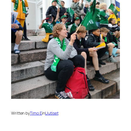
Written by
Timo E
in
Uutiset