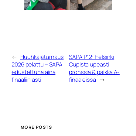
←
Huuhkajaturnaus
SAPA P12: Helsinki
2026 pelattu – SAPA
Cupista upeasti
edustettuna aina
pronssia & paikka A-
finaaliin asti
finaaleissa
→
MORE POSTS