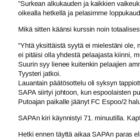
”Surkean alkukauden ja kaikkien vaikeuk
oikealla hetkellä ja pelasimme loppukau
Mikä sitten käänsi kurssin noin totaalises
”Yhtä yksittäistä syytä ei mielestäni ole
ei pitäisi olla yhdestä pelaajasta kiinni,
Suurin syy lienee kuitenkin pelaajien am
Tyysteri jatkoi.
Lauantain päätösottelu oli syksyn tappio
SAPA siirtyi johtoon, kun espoolaisten 
Putoajan paikalle jäänyt FC Espoo/2 halu
SAPAn kiri käynnistyi 71. minuutilla. Kap
Hetki ennen täyttä aikaa SAPAn paras el