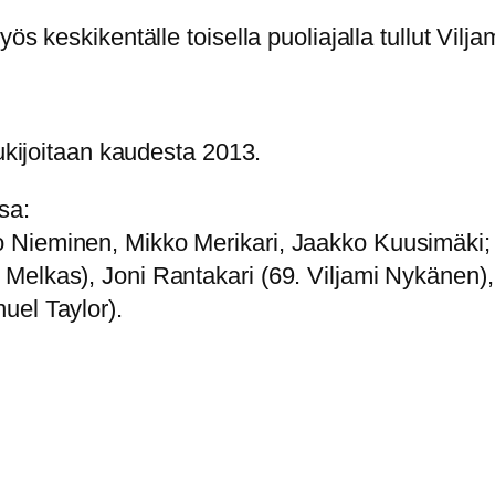
s keskikentälle toisella puoliajalla tullut Vilja
tukijoitaan kaudesta 2013.
sa:
 Nieminen, Mikko Merikari, Jaakko Kuusimäki; 
Melkas), Joni Rantakari (69. Viljami Nykänen
uel Taylor).