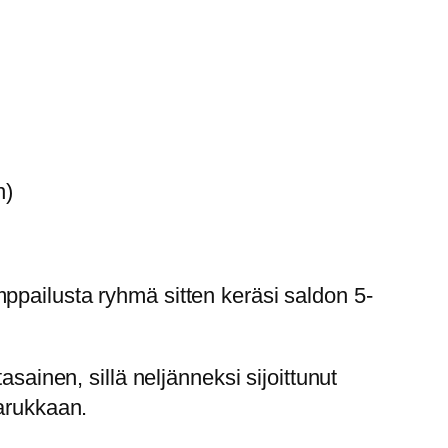
n)
ppailusta ryhmä sitten keräsi saldon 5-
sainen, sillä neljänneksi sijoittunut
aarukkaan.