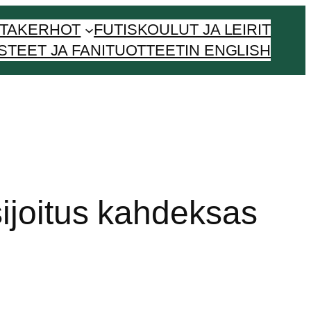
NTAKERHOT
FUTISKOULUT JA LEIRIT
STEET JA FANITUOTTEET
IN ENGLISH
sijoitus kahdeksas