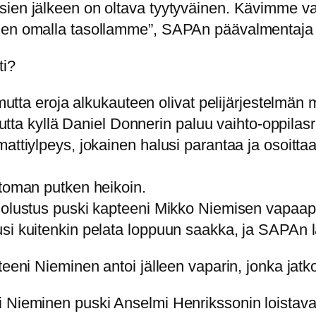
sien jälkeen on oltava tyytyväinen. Kävimme v
den omalla tasollamme”, SAPAn päävalmentaja T
ti?
, mutta eroja alkukauteen olivat pelijärjestelmän
 mutta kyllä Daniel Donnerin paluu vaihto-oppilas
mattiylpeys, jokainen halusi parantaa ja osoit
ttoman putken heikoin.
puolustus puski kapteeni Mikko Niemisen vapaap
si kuitenkin pelata loppuun saakka, ja SAPAn la
teeni Nieminen antoi jälleen vaparin, jonka jat
i Nieminen puski Anselmi Henrikssonin loistava