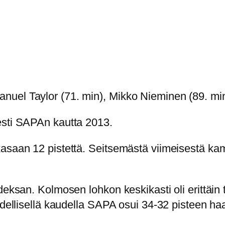
nuel Taylor (71. min), Mikko Nieminen (89. mi
esti SAPAn kautta 2013.
asaan 12 pistettä. Seitsemästä viimeisestä kam
eksan. Kolmosen lohkon keskikasti oli erittäin ta
 edellisellä kaudella SAPA osui 34-32 pisteen h