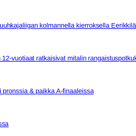
hkajaliigan kolmannella kierroksella Eerikkil
12-vuotiaat ratkaisivat mitalin rangaistuspotku
 pronssia & paikka A-finaaleissa
ssa