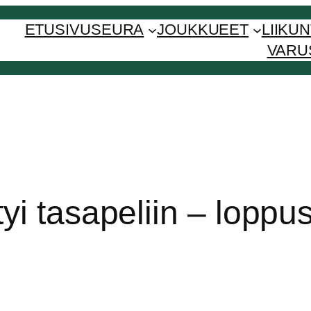
ETUSIVU
SEURA
JOUKKUEET
LIIKU
VARU
i tasapeliin – loppu