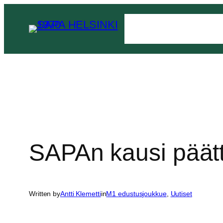
Siirry
sisältöön
SAPAn kausi päätty
Written by
Antti Klemetti
in
M1 edustusjoukkue
, 
Uutiset