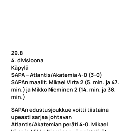
29.8
4. divisioona
Käpylä
SAPA – Atlantis/Akatemia 4-0 (3-0)
SAPAn maalit: Mikael Virta 2 (5. min. ja 47.
min.) ja Mikko Nieminen 2 (14. min. ja 38.
min.)
SAPAn edustusjoukkue voitti tiistaina
upeasti sarjaa johtavan
Atlantis/Akatemian peräti 4-0. Mikael