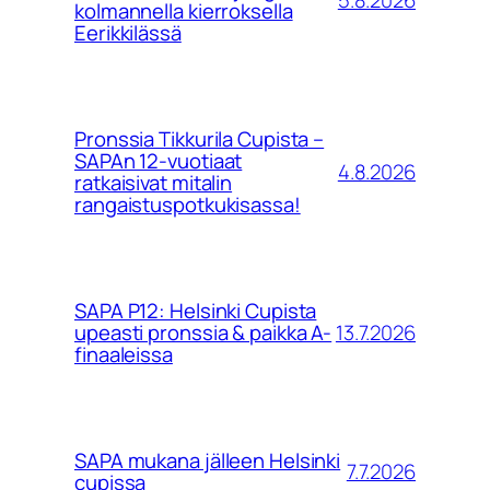
kolmannella kierroksella
Eerikkilässä
Pronssia Tikkurila Cupista –
SAPAn 12-vuotiaat
4.8.2026
ratkaisivat mitalin
rangaistuspotkukisassa!
SAPA P12: Helsinki Cupista
13.7.2026
upeasti pronssia & paikka A-
finaaleissa
SAPA mukana jälleen Helsinki
7.7.2026
cupissa