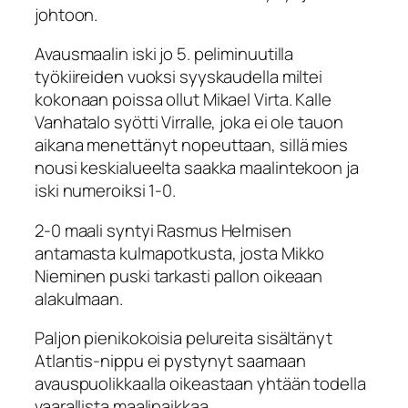
johtoon.
Avausmaalin iski jo 5. peliminuutilla
työkiireiden vuoksi syyskaudella miltei
kokonaan poissa ollut Mikael Virta. Kalle
Vanhatalo syötti Virralle, joka ei ole tauon
aikana menettänyt nopeuttaan, sillä mies
nousi keskialueelta saakka maalintekoon ja
iski numeroiksi 1-0.
2-0 maali syntyi Rasmus Helmisen
antamasta kulmapotkusta, josta Mikko
Nieminen puski tarkasti pallon oikeaan
alakulmaan.
Paljon pienikokoisia pelureita sisältänyt
Atlantis-nippu ei pystynyt saamaan
avauspuolikkaalla oikeastaan yhtään todella
vaarallista maalipaikkaa.