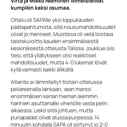
Virta ja Mikko Nieminen viimeistelivät
kumpikin kaksi osumaa.
Ottelu oli SAPAlle yksi loppukauden
päätapahtumista, sillä nousumahdollisuudet
olivat jo menneet. Muistissa oli vielä loistava
taisteluvoitto kauden ensimmäisestä
keskinäisestä ottelusta Talissa. Joukkue siis
tiesi, että yllätykseen olisi realistiset
mahdollisuudet, mutta 4-0 lukemat löivät
kyllä varmasti kaikki ällikällä.
Atlantis ei lämmitellyt tiistain ottelussa
peliareenalla lainkaan, vaan marssi
ensimmäisen kerran hieman aiemmin
hanhien asuttamalle viheriölle vasta pelin
alkaessa. Liekö siitä johtuen, mutta
punapaidat olivat alussa purjeessa. 14
minuutin kohdalla SAPA oli siirtynyt jo 2-0