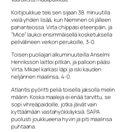
Koitijoukkue teki sen sijaan 38. minuutilla
vielä yhden lisää, kun Nieminen oli jälleen
pahanteossa. Virta chippasi eteenpäin, ja
”Mice” laukoi ensimmäisellä kosketuksella
pelivälineen verkon perukoille, 3-0.
Toisen puoliajan alkuminuuteilla Anselmi
Henriksson laittoi pitkän, ja palloon pääsi
Virta. Mikael karkasi läpi ja iski kauden
neljännen maalinsa, 4-0.
Atlantis pyöritti peliä toisella jaksolla mielin
määrin. Koska maaleja ei enää tarvittu, se
sopi vihreäpaidoille, jotka jäivät vain
kyttäämään vastahyökkäyksiä. SAPA
puolusti joukkueena hyvin ja piti maalinsa
puhtaana.