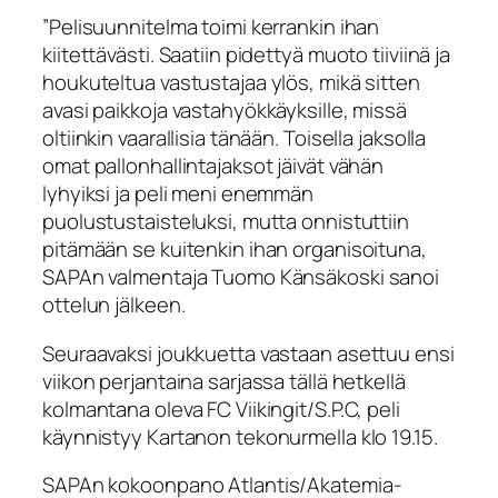
”Pelisuunnitelma toimi kerrankin ihan
kiitettävästi. Saatiin pidettyä muoto tiiviinä ja
houkuteltua vastustajaa ylös, mikä sitten
avasi paikkoja vastahyökkäyksille, missä
oltiinkin vaarallisia tänään. Toisella jaksolla
omat pallonhallintajaksot jäivät vähän
lyhyiksi ja peli meni enemmän
puolustustaisteluksi, mutta onnistuttiin
pitämään se kuitenkin ihan organisoituna,
SAPAn valmentaja Tuomo Känsäkoski sanoi
ottelun jälkeen.
Seuraavaksi joukkuetta vastaan asettuu ensi
viikon perjantaina sarjassa tällä hetkellä
kolmantana oleva FC Viikingit/S.P.C, peli
käynnistyy Kartanon tekonurmella klo 19.15.
SAPAn kokoonpano Atlantis/Akatemia-