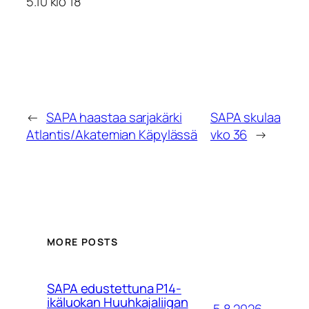
5.10 klo 18
←
SAPA haastaa sarjakärki
SAPA skulaa
Atlantis/Akatemian Käpylässä
vko 36
→
MORE POSTS
SAPA edustettuna P14-
ikäluokan Huuhkajaliigan
5.8.2026