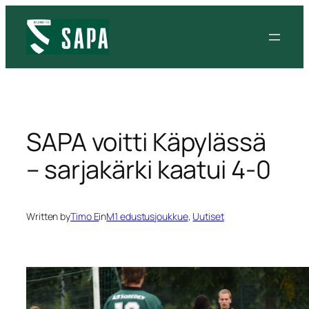
Siirry
sisältöön
SAPA voitti Käpylässä
– sarjakärki kaatui 4-0
Written by
Timo E
in
M1 edustusjoukkue
, 
Uutiset