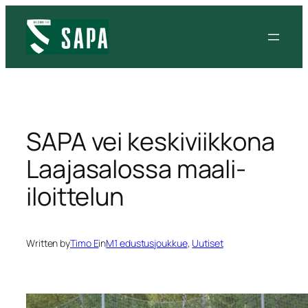
Siirry
sisältöön
SAPA vei keskiviikkona
Laajasalossa maali-
iloittelun
Written by
Timo E
in
M1 edustusjoukkue
, 
Uutiset