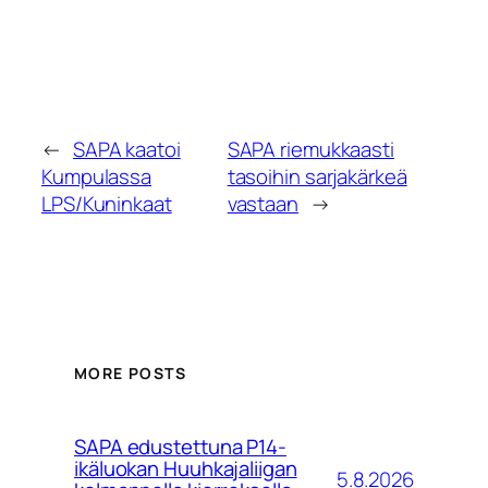
←
SAPA kaatoi
SAPA riemukkaasti
Kumpulassa
tasoihin sarjakärkeä
LPS/Kuninkaat
vastaan
→
MORE POSTS
SAPA edustettuna P14-
ikäluokan Huuhkajaliigan
5.8.2026