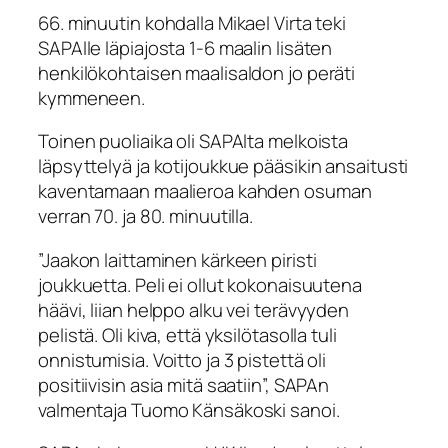
66. minuutin kohdalla Mikael Virta teki
SAPAlle läpiajosta 1-6 maalin lisäten
henkilökohtaisen maalisaldon jo peräti
kymmeneen.
Toinen puoliaika oli SAPAlta melkoista
läpsyttelyä ja kotijoukkue pääsikin ansaitusti
kaventamaan maalieroa kahden osuman
verran 70. ja 80. minuutilla.
”Jaakon laittaminen kärkeen piristi
joukkuetta. Peli ei ollut kokonaisuutena
häävi, liian helppo alku vei terävyyden
pelistä. Oli kiva, että yksilötasolla tuli
onnistumisia. Voitto ja 3 pistettä oli
positiivisin asia mitä saatiin”, SAPAn
valmentaja Tuomo Känsäkoski sanoi.