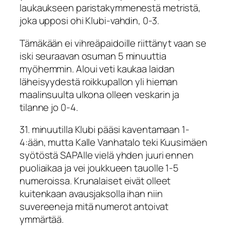
laukaukseen paristakymmenestä metristä,
joka upposi ohi Klubi-vahdin, 0-3.
Tämäkään ei vihreäpaidoille riittänyt vaan se
iski seuraavan osuman 5 minuuttia
myöhemmin. Aloui veti kaukaa laidan
läheisyydestä roikkupallon yli hieman
maalinsuulta ulkona olleen veskarin ja
tilanne jo 0-4.
31. minuutilla Klubi pääsi kaventamaan 1-
4:ään, mutta Kalle Vanhatalo teki Kuusimäen
syötöstä SAPAlle vielä yhden juuri ennen
puoliaikaa ja vei joukkueen tauolle 1-5
numeroissa. Krunalaiset eivät olleet
kuitenkaan avausjaksolla ihan niin
suvereeneja mitä numerot antoivat
ymmärtää.