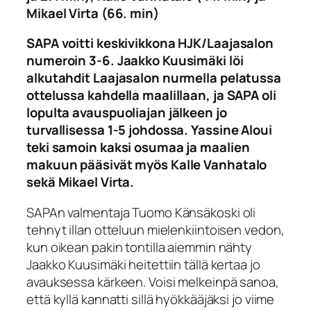
Mikael Virta (66. min)
SAPA voitti keskivikkona HJK/Laajasalon
numeroin 3-6. Jaakko Kuusimäki löi
alkutahdit Laajasalon nurmella pelatussa
ottelussa kahdella maalillaan, ja SAPA oli
lopulta avauspuoliajan jälkeen jo
turvallisessa 1-5 johdossa. Yassine Aloui
teki samoin kaksi osumaa ja maalien
makuun pääsivät myös Kalle Vanhatalo
sekä Mikael Virta.
SAPAn valmentaja Tuomo Känsäkoski oli
tehnyt illan otteluun mielenkiintoisen vedon,
kun oikean pakin tontilla aiemmin nähty
Jaakko Kuusimäki heitettiin tällä kertaa jo
avauksessa kärkeen. Voisi melkeinpä sanoa,
että kyllä kannatti sillä hyökkääjäksi jo viime