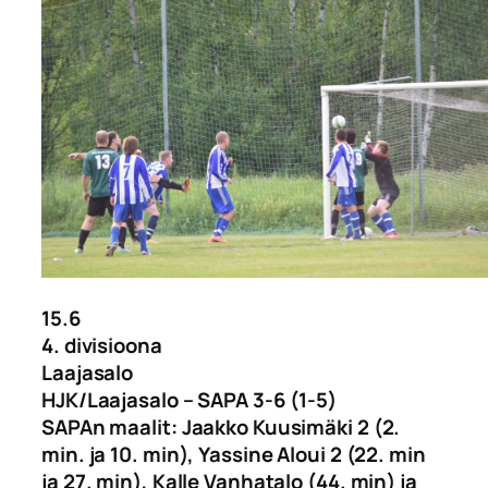
15.6
4. divisioona
Laajasalo
HJK/Laajasalo – SAPA 3-6 (1-5)
SAPAn maalit: Jaakko Kuusimäki 2 (2.
min. ja 10. min), Yassine Aloui 2 (22. min
ja 27. min), Kalle Vanhatalo (44. min) ja