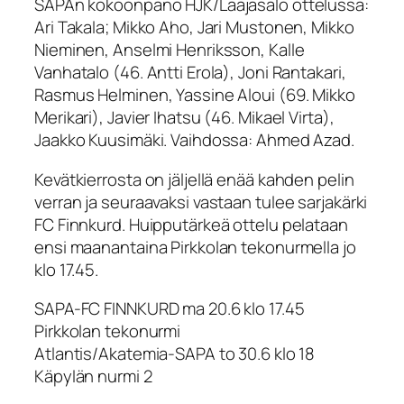
SAPAn kokoonpano HJK/Laajasalo ottelussa:
Ari Takala; Mikko Aho, Jari Mustonen, Mikko
Nieminen, Anselmi Henriksson, Kalle
Vanhatalo (46. Antti Erola), Joni Rantakari,
Rasmus Helminen, Yassine Aloui (69. Mikko
Merikari), Javier Ihatsu (46. Mikael Virta),
Jaakko Kuusimäki. Vaihdossa: Ahmed Azad.
Kevätkierrosta on jäljellä enää kahden pelin
verran ja seuraavaksi vastaan tulee sarjakärki
FC Finnkurd. Huipputärkeä ottelu pelataan
ensi maanantaina Pirkkolan tekonurmella jo
klo 17.45.
SAPA-FC FINNKURD ma 20.6 klo 17.45
Pirkkolan tekonurmi
Atlantis/Akatemia-SAPA to 30.6 klo 18
Käpylän nurmi 2