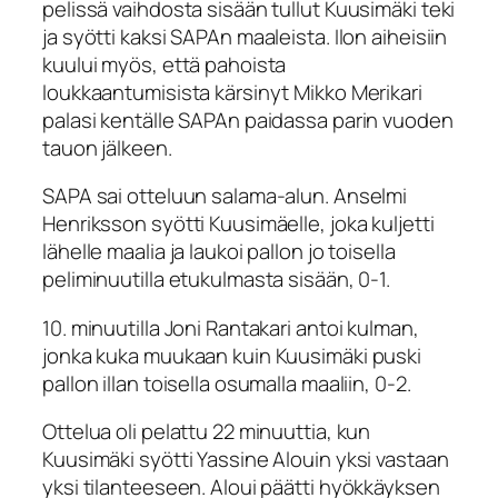
pelissä vaihdosta sisään tullut Kuusimäki teki
ja syötti kaksi SAPAn maaleista. Ilon aiheisiin
kuului myös, että pahoista
loukkaantumisista kärsinyt Mikko Merikari
palasi kentälle SAPAn paidassa parin vuoden
tauon jälkeen.
SAPA sai otteluun salama-alun. Anselmi
Henriksson syötti Kuusimäelle, joka kuljetti
lähelle maalia ja laukoi pallon jo toisella
peliminuutilla etukulmasta sisään, 0-1.
10. minuutilla Joni Rantakari antoi kulman,
jonka kuka muukaan kuin Kuusimäki puski
pallon illan toisella osumalla maaliin, 0-2.
Ottelua oli pelattu 22 minuuttia, kun
Kuusimäki syötti Yassine Alouin yksi vastaan
yksi tilanteeseen. Aloui päätti hyökkäyksen