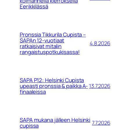
kolmannella kierroksella
Eerikkilässä
Pronssia Tikkurila Cupista –
SAPAn 12-vuotiaat
4.8.2026
ratkaisivat mitalin
rangaistuspotkukisassa!
SAPA P12: Helsinki Cupista
13.7.2026
upeasti pronssia & paikka A-
finaaleissa
SAPA mukana jälleen Helsinki
7.7.2026
cupissa