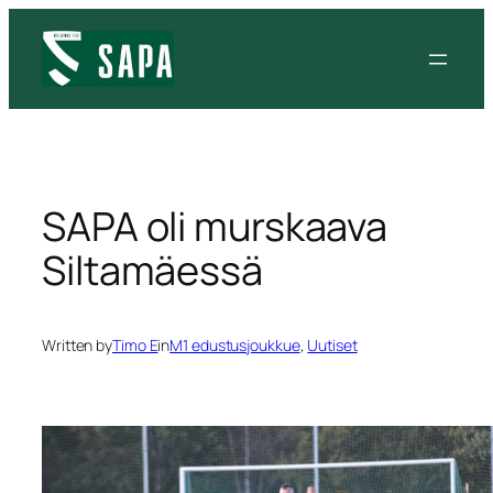
Siirry
sisältöön
SAPA oli murskaava
Siltamäessä
Written by
Timo E
in
M1 edustusjoukkue
, 
Uutiset