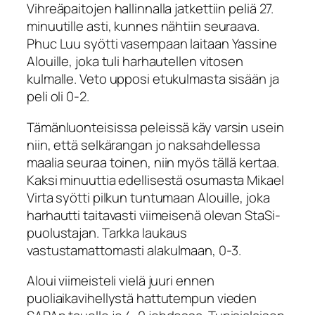
Vihreäpaitojen hallinnalla jatkettiin peliä 27.
minuutille asti, kunnes nähtiin seuraava.
Phuc Luu syötti vasempaan laitaan Yassine
Alouille, joka tuli harhautellen vitosen
kulmalle. Veto upposi etukulmasta sisään ja
peli oli 0-2.
Tämänluonteisissa peleissä käy varsin usein
niin, että selkärangan jo naksahdellessa
maalia seuraa toinen, niin myös tällä kertaa.
Kaksi minuuttia edellisestä osumasta Mikael
Virta syötti pilkun tuntumaan Alouille, joka
harhautti taitavasti viimeisenä olevan StaSi-
puolustajan. Tarkka laukaus
vastustamattomasti alakulmaan, 0-3.
Aloui viimeisteli vielä juuri ennen
puoliaikavihellystä hattutempun vieden