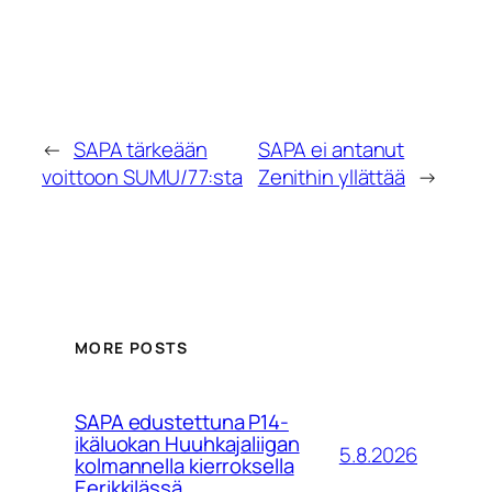
←
SAPA tärkeään
SAPA ei antanut
voittoon SUMU/77:sta
Zenithin yllättää
→
MORE POSTS
SAPA edustettuna P14-
ikäluokan Huuhkajaliigan
5.8.2026
kolmannella kierroksella
Eerikkilässä