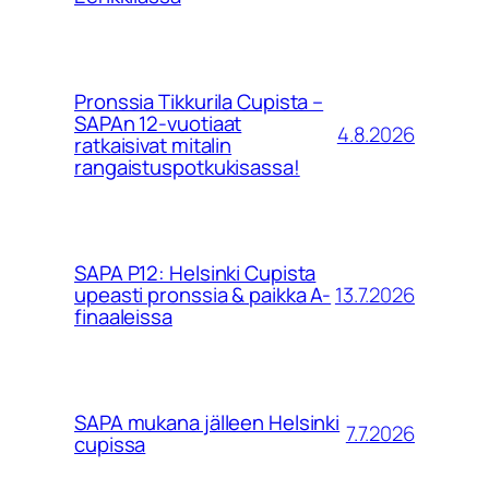
Pronssia Tikkurila Cupista –
SAPAn 12-vuotiaat
4.8.2026
ratkaisivat mitalin
rangaistuspotkukisassa!
SAPA P12: Helsinki Cupista
13.7.2026
upeasti pronssia & paikka A-
finaaleissa
SAPA mukana jälleen Helsinki
7.7.2026
cupissa