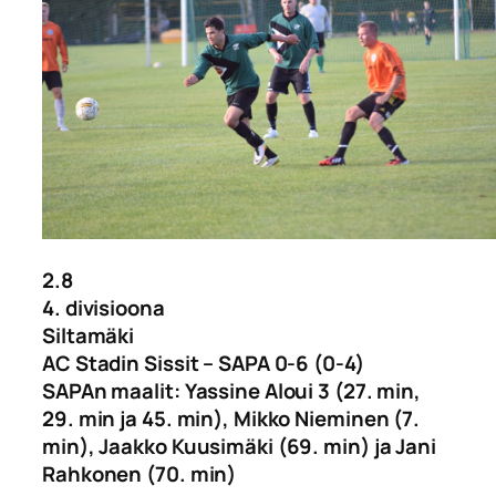
2.8
4. divisioona
Siltamäki
AC Stadin Sissit – SAPA 0-6 (0-4)
SAPAn maalit: Yassine Aloui 3 (27. min,
29. min ja 45. min), Mikko Nieminen (7.
min), Jaakko Kuusimäki (69. min) ja Jani
Rahkonen (70. min)