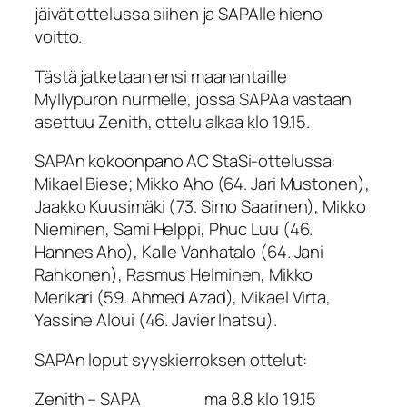
jäivät ottelussa siihen ja SAPAlle hieno
voitto.
Tästä jatketaan ensi maanantaille
Myllypuron nurmelle, jossa SAPAa vastaan
asettuu Zenith, ottelu alkaa klo 19.15.
SAPAn kokoonpano AC StaSi-ottelussa:
Mikael Biese; Mikko Aho (64. Jari Mustonen),
Jaakko Kuusimäki (73. Simo Saarinen), Mikko
Nieminen, Sami Helppi, Phuc Luu (46.
Hannes Aho), Kalle Vanhatalo (64. Jani
Rahkonen), Rasmus Helminen, Mikko
Merikari (59. Ahmed Azad), Mikael Virta,
Yassine Aloui (46. Javier Ihatsu).
SAPAn loput syyskierroksen ottelut:
Zenith – SAPA ma 8.8 klo 19.15