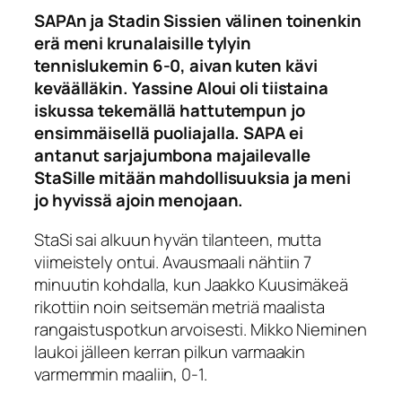
SAPAn ja Stadin Sissien välinen toinenkin
erä meni krunalaisille tylyin
tennislukemin 6-0, aivan kuten kävi
keväälläkin. Yassine Aloui oli tiistaina
iskussa tekemällä hattutempun jo
ensimmäisellä puoliajalla. SAPA ei
antanut sarjajumbona majailevalle
StaSille mitään mahdollisuuksia ja meni
jo hyvissä ajoin menojaan.
StaSi sai alkuun hyvän tilanteen, mutta
viimeistely ontui. Avausmaali nähtiin 7
minuutin kohdalla, kun Jaakko Kuusimäkeä
rikottiin noin seitsemän metriä maalista
rangaistuspotkun arvoisesti. Mikko Nieminen
laukoi jälleen kerran pilkun varmaakin
varmemmin maaliin, 0-1.