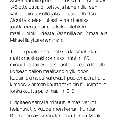
SAPAn tauolle jo 4-0 johdossa. Tunisialaisen
työ ottelussa oli tehty, ja hänen tilalleen
vaihdettiin toiselle jaksolle Javier Ihatsu.
Aloui taistelee tiukasti Virran kanssa
joukkueen ja samalla kakkoslohkon
maalikuninkuudesta. Yassinilla on 12 maalia ja
Mikaelilla yksi enemmän.
Toinen puoliaika oli pelkkää kosmetiikkaa,
mutta maalejakin onneksi nähtiin. 69.
minuutilla Javier Ihatsu antoi oikealta laidalta
korkean pallon maalivahdin yli, johon
Kuusimäki nousi väkevästi puskemaan. Pallo
kimposi yläriman kautta takaisin Kuusimäelle,
jonka kautta pallo maaliin, 0-5.
Likipitäen samalla minuutilla maaliverkot
helähtivät jo kuudennen kerran, kun Jani
Rahkonen avasi kauden maalitilinsä. Maalit