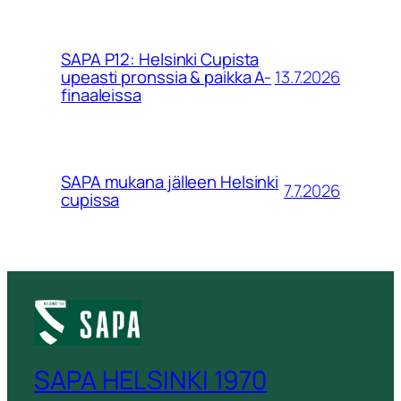
SAPA P12: Helsinki Cupista
13.7.2026
upeasti pronssia & paikka A-
finaaleissa
SAPA mukana jälleen Helsinki
7.7.2026
cupissa
SAPA HELSINKI 1970