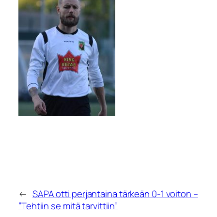
←
SAPA otti perjantaina tärkeän 0-1 voiton –
”Tehtiin se mitä tarvittiin”