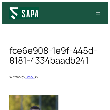
Siirry
sisältöön
fce6e908-1e9f-445d-
8181-4334baadb241
Written by
Timo E
in