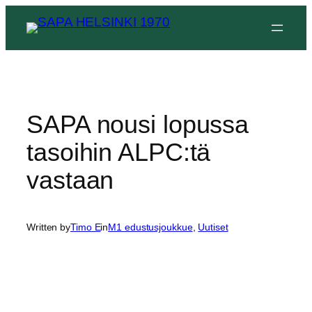
Siirry
sisältöön
SAPA nousi lopussa
tasoihin ALPC:tä
vastaan
Written by
Timo E
in
M1 edustusjoukkue
, 
Uutiset