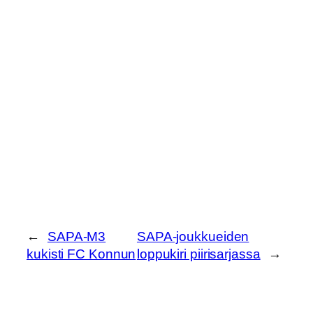
←
SAPA-M3
SAPA-joukkueiden
kukisti FC Konnun
loppukiri piirisarjassa
→