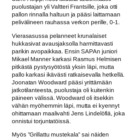
puolustajan yli Valtteri Frantsille, joka otti
pallon rinnalla haltuun ja pääsi laittamaan
pelivälineen rauhassa verkon perille, 0-1.
Vierasasussa pelanneet krunalaiset
hukkasivat avausjaksolla harmittavasti
parikin avopaikkaa. Ensin SAPAn juniori
Mikael Manner karkasi Rasmus Helmisen
pitkästä pystysyötöstä yksin läpi, mutta
pallo karkasi ikävästi ratkaisevalla hetkellä.
Joonatan Woodward pääsi yrittämään
jatkotilanteesta, puolustaja oli kuitenkin
päineen välissä. Woodward oli itsekkin
vähän myöhemmin läpi, mutta ei kyennyt
ohittamaan maalivahti Jens Lindelöfiä, joka
onnistui torjuntatöissä.
Myös ”Grillattu mustekala” sai näiden