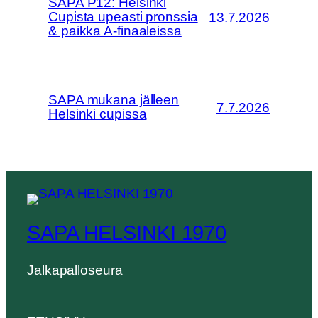
SAPA P12: Helsinki
Cupista upeasti pronssia
13.7.2026
& paikka A-finaaleissa
SAPA mukana jälleen
7.7.2026
Helsinki cupissa
SAPA HELSINKI 1970
Jalkapalloseura