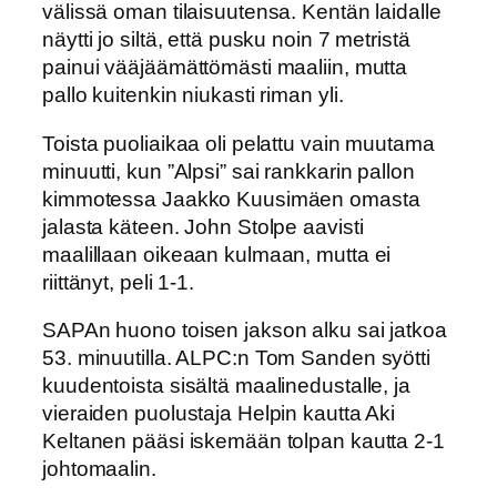
välissä oman tilaisuutensa. Kentän laidalle
näytti jo siltä, että pusku noin 7 metristä
painui vääjäämättömästi maaliin, mutta
pallo kuitenkin niukasti riman yli.
Toista puoliaikaa oli pelattu vain muutama
minuutti, kun ”Alpsi” sai rankkarin pallon
kimmotessa Jaakko Kuusimäen omasta
jalasta käteen. John Stolpe aavisti
maalillaan oikeaan kulmaan, mutta ei
riittänyt, peli 1-1.
SAPAn huono toisen jakson alku sai jatkoa
53. minuutilla. ALPC:n Tom Sanden syötti
kuudentoista sisältä maalinedustalle, ja
vieraiden puolustaja Helpin kautta Aki
Keltanen pääsi iskemään tolpan kautta 2-1
johtomaalin.