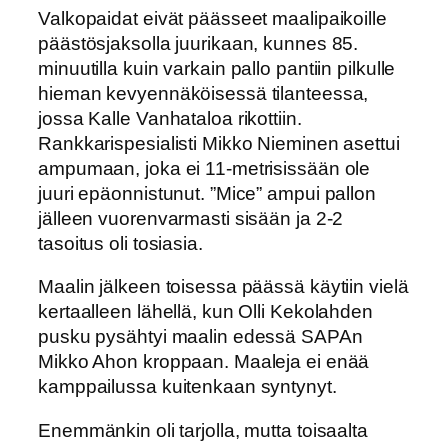
Valkopaidat eivät päässeet maalipaikoille
päästösjaksolla juurikaan, kunnes 85.
minuutilla kuin varkain pallo pantiin pilkulle
hieman kevyennäköisessä tilanteessa,
jossa Kalle Vanhataloa rikottiin.
Rankkarispesialisti Mikko Nieminen asettui
ampumaan, joka ei 11-metrisissään ole
juuri epäonnistunut. ”Mice” ampui pallon
jälleen vuorenvarmasti sisään ja 2-2
tasoitus oli tosiasia.
Maalin jälkeen toisessa päässä käytiin vielä
kertaalleen lähellä, kun Olli Kekolahden
pusku pysähtyi maalin edessä SAPAn
Mikko Ahon kroppaan. Maaleja ei enää
kamppailussa kuitenkaan syntynyt.
Enemmänkin oli tarjolla, mutta toisaalta