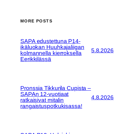
MORE POSTS
SAPA edustettuna P14-
ikäluokan Huuhkajaliigan
5.8.2026
kolmannella kierroksella
Eerikkilässä
Pronssia Tikkurila Cupista –
SAPAn 12-vuotiaat
4.8.2026
ratkaisivat mitalin
rangaistuspotkukisassa!