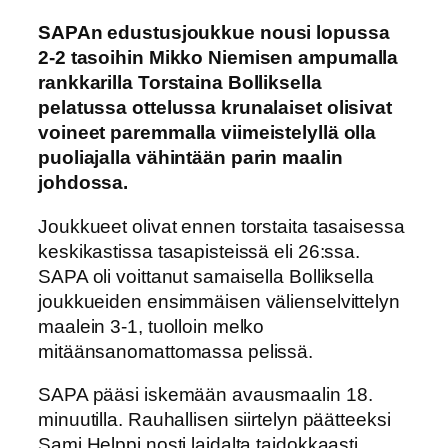
SAPAn edustusjoukkue nousi lopussa
2-2 tasoihin Mikko Niemisen ampumalla
rankkarilla Torstaina Bolliksella
pelatussa ottelussa krunalaiset olisivat
voineet paremmalla viimeistelyllä olla
puoliajalla vähintään parin maalin
johdossa.
Joukkueet olivat ennen torstaita tasaisessa
keskikastissa tasapisteissä eli 26:ssa.
SAPA oli voittanut samaisella Bolliksella
joukkueiden ensimmäisen välienselvittelyn
maalein 3-1, tuolloin melko
mitäänsanomattomassa pelissä.
SAPA pääsi iskemään avausmaalin 18.
minuutilla. Rauhallisen siirtelyn päätteeksi
Sami Helppi nosti laidalta taidokkaasti