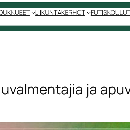
OUKKUEET
LIIKUNTAKERHOT
FUTISKOULUT 
uvalmentajia ja apu