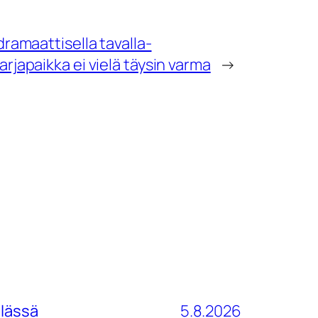
ramaattisella tavalla-
japaikka ei vielä täysin varma
→
ilässä
5.8.2026