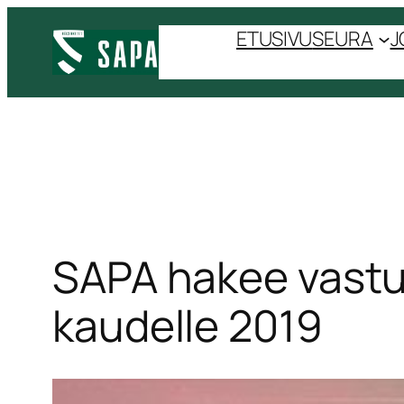
Siirry
ETUSIVU
SEURA
J
sisältöön
SAPA hakee vastu
kaudelle 2019