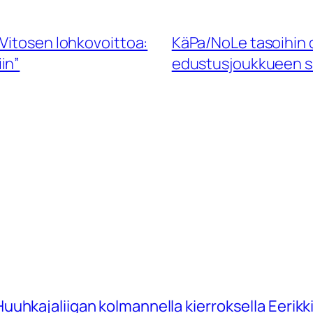
Vitosen lohkovoittoa:
KäPa/NoLe tasoihin d
iin”
edustusjoukkueen sar
uhkajaliigan kolmannella kierroksella Eerikk