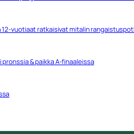
 12-vuotiaat ratkaisivat mitalin rangaistuspo
 pronssia & paikka A-finaaleissa
issa