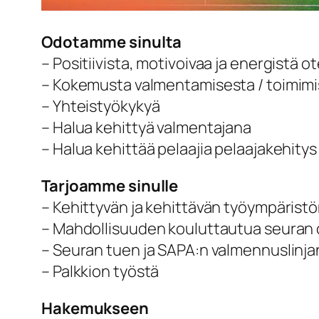
Odotamme sinulta
– Positiivista, motivoivaa ja energistä ote
– Kokemusta valmentamisesta / toimimi
– Yhteistyökykyä
– Halua kehittyä valmentajana
– Halua kehittää pelaajia pelaajakehitys
Tarjoamme sinulle
– Kehittyvän ja kehittävän työympärist
– Mahdollisuuden kouluttautua seuran o
– Seuran tuen ja SAPA:n valmennuslinja
– Palkkion työstä
Hakemukseen