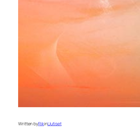
Written by
Rik
in
Uutiset