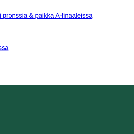
 pronssia & paikka A-finaaleissa
ssa