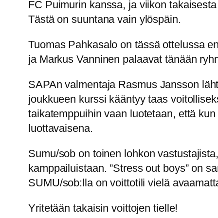
FC Puimurin kanssa, ja viikon takaisesta 
Tästä on suuntana vain ylöspäin.
Tuomas Pahkasalo on tässä ottelussa en
ja Markus Vanninen palaavat tänään ryh
SAPAn valmentaja Rasmus Jansson lähtee
joukkueen kurssi kääntyy taas voitollise
taikatemppuihin vaan luotetaan, että kun 
luottavaisena.
Sumu/sob on toinen lohkon vastustajista, 
kamppailuistaan. ”Stress out boys” on sam
SUMU/sob:lla on voittotili vielä avaamat
Yritetään takaisin voittojen tielle!