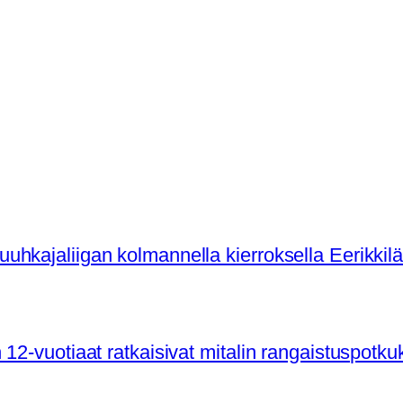
hkajaliigan kolmannella kierroksella Eerikkil
12-vuotiaat ratkaisivat mitalin rangaistuspotku