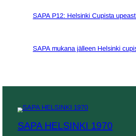
SAPA P12: Helsinki Cupista upeasti
SAPA mukana jälleen Helsinki cupi
SAPA HELSINKI 1970