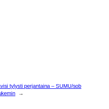
isi tylysti perjantaina – SUMU/sob
lukemin
→