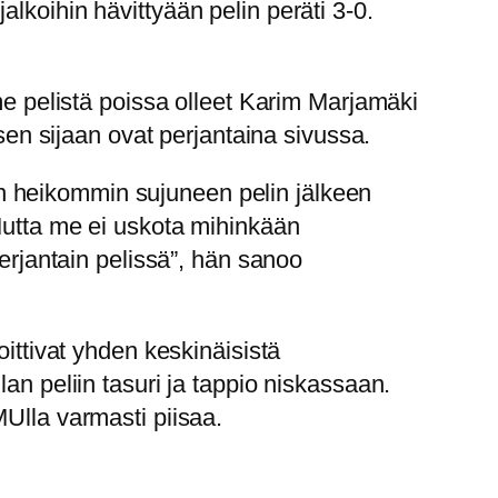
lkoihin hävittyään pelin peräti 3-0.
pelistä poissa olleet Karim Marjamäki
n sijaan ovat perjantaina sivussa.
n heikommin sujuneen pelin jälkeen
 Mutta me ei uskota mihinkään
perjantain pelissä”, hän sanoo
oittivat yhden keskinäisistä
an peliin tasuri ja tappio niskassaan.
MUlla varmasti piisaa.