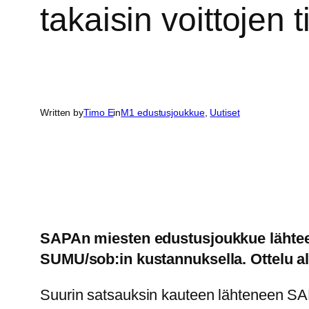
takaisin voittojen 
Written by
Timo E
in
M1 edustusjoukkue
, 
Uutiset
SAPAn miesten edustusjoukkue lähtee 
SUMU/sob:in kustannuksella. Ottelu a
Suurin satsauksin kauteen lähteneen SAPA