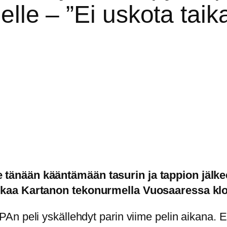
tielle – ”Ei uskota ta
tänään kääntämään tasurin ja tappion jälke
lkaa Kartanon tekonurmella Vuosaaressa klo
n peli yskällehdyt parin viime pelin aikana. En