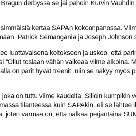
Bragun derbyssä se jäi pahoin Kurvin Vauhdin ja
simmäistä kertaa SAPAn kokoonpanossa. Viime 
mään. Patrick Semangania ja Joseph Johnson se
 luottavaisena koitokseen ja uskoo, että pari
ksi.”Ollut tosiaan vähän vaikeaa viime aikoina.
alla on parit hyvät treenit, niin se näkyy myös 
joka on tuttu viime kaudelta. Silloin kumpikin v
assa tilanteessa kuin SAPAkin, eli se lähtee ill
ta, joten varmaa on, että nälkää perjantaina SU