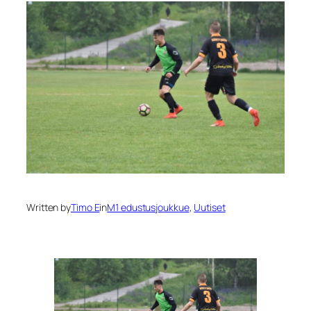
Written by
Timo E
in
M1 edustusjoukkue
, 
Uutiset