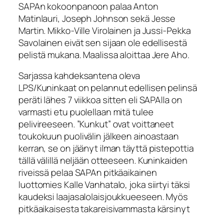
SAPAn kokoonpanoon palaa Anton
Matinlauri, Joseph Johnson sekä Jesse
Martin. Mikko-Ville Virolainen ja Jussi-Pekka
Savolainen eivät sen sijaan ole edellisestä
pelistä mukana. Maalissa aloittaa Jere Aho.
Sarjassa kahdeksantena oleva
LPS/Kuninkaat on pelannut edellisen pelinsä
peräti lähes 7 viikkoa sitten eli SAPAlla on
varmasti etu puolellaan mitä tulee
pelivireeseen. ”Kunkut” ovat voittaneet
toukokuun puolivälin jälkeen ainoastaan
kerran, se on jäänyt ilman täyttä pistepottia
tällä välillä neljään otteeseen. Kuninkaiden
riveissä pelaa SAPAn pitkäaikainen
luottomies Kalle Vanhatalo, joka siirtyi täksi
kaudeksi laajasalolaisjoukkueeseen. Myös
pitkäaikaisesta takareisivammasta kärsinyt