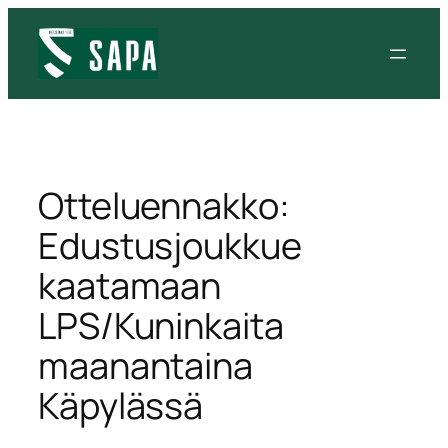
Siirry
sisältöön
Otteluennakko:
Edustusjoukkue
kaatamaan
LPS/Kuninkaita
maanantaina
Käpylässä