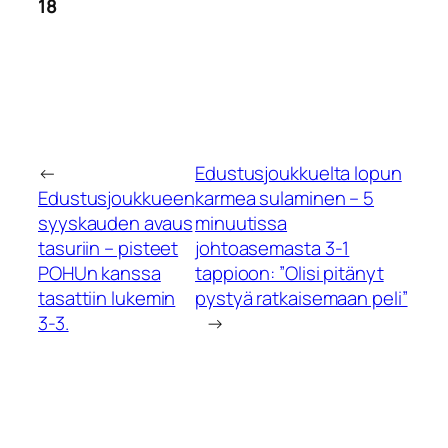
18
←
Edustusjoukkuelta lopun
Edustusjoukkueen
karmea sulaminen – 5
syyskauden avaus
minuutissa
tasuriin – pisteet
johtoasemasta 3-1
POHUn kanssa
tappioon: ”Olisi pitänyt
tasattiin lukemin
pystyä ratkaisemaan peli”
3-3.
→