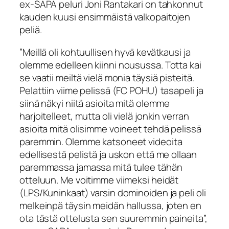
ex-SAPA peluri Joni Rantakari on tahkonnut
kauden kuusi ensimmäistä valkopaitojen
peliä.
”Meillä oli kohtuullisen hyvä kevätkausi ja
olemme edelleen kiinni nousussa. Totta kai
se vaatii meiltä vielä monia täysiä pisteitä.
Pelattiin viime pelissä (FC POHU) tasapeli ja
siinä näkyi niitä asioita mitä olemme
harjoitelleet, mutta oli vielä jonkin verran
asioita mitä olisimme voineet tehdä pelissä
paremmin. Olemme katsoneet videoita
edellisestä pelistä ja uskon että me ollaan
paremmassa jamassa mitä tulee tähän
otteluun. Me voitimme viimeksi heidät
(LPS/Kuninkaat) varsin dominoiden ja peli oli
melkeinpä täysin meidän hallussa, joten en
ota tästä ottelusta sen suuremmin paineita”,