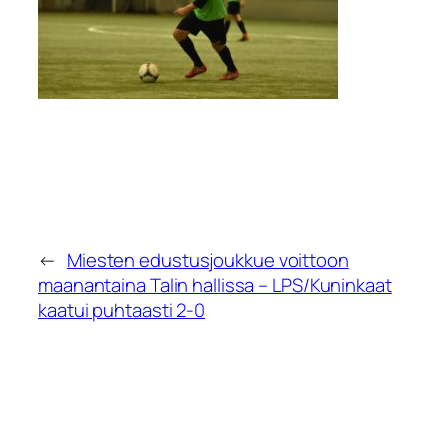
←
Miesten edustusjoukkue voittoon
maanantaina Talin hallissa – LPS/Kuninkaat
kaatui puhtaasti 2-0