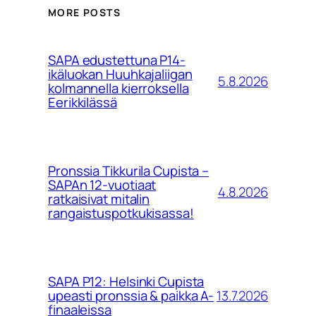
MORE POSTS
SAPA edustettuna P14-
ikäluokan Huuhkajaliigan
5.8.2026
kolmannella kierroksella
Eerikkilässä
Pronssia Tikkurila Cupista –
SAPAn 12-vuotiaat
4.8.2026
ratkaisivat mitalin
rangaistuspotkukisassa!
SAPA P12: Helsinki Cupista
13.7.2026
upeasti pronssia & paikka A-
finaaleissa