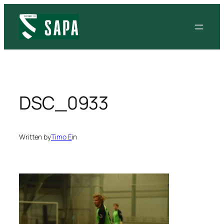
Siirry
sisältöön
DSC_0933
Written by
Timo E
in