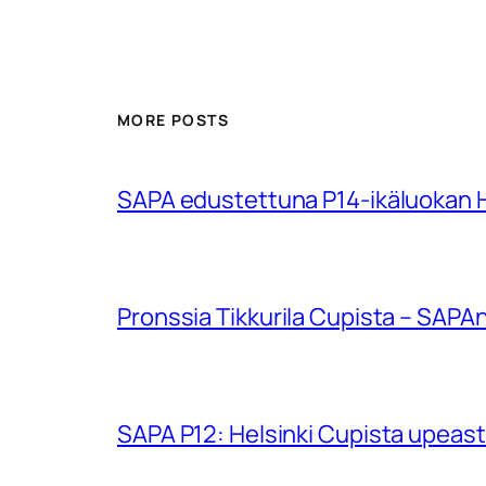
MORE POSTS
SAPA edustettuna P14-ikäluokan Hu
Pronssia Tikkurila Cupista – SAPAn
SAPA P12: Helsinki Cupista upeasti