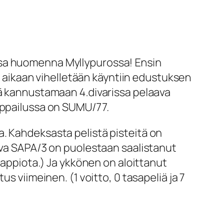
ssa huomenna Myllypurossa! Ensin
an aikaan vihelletään käyntiin edustuksen
dä kannustamaan 4.divarissa pelaava
amppailussa on SUMU/77.
. Kahdeksasta pelistä pisteitä on
aava SAPA/3 on puolestaan saalistanut
tappiota.) Ja ykkönen on aloittanut
s viimeinen. (1 voitto, 0 tasapeliä ja 7