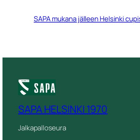
SAPA mukana jälleen Helsinki cup
SAPA HELSINKI 1970
Jalkapalloseura