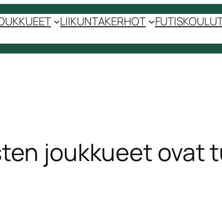
OUKKUEET
LIIKUNTAKERHOT
FUTISKOULUT 
sten joukkueet ovat