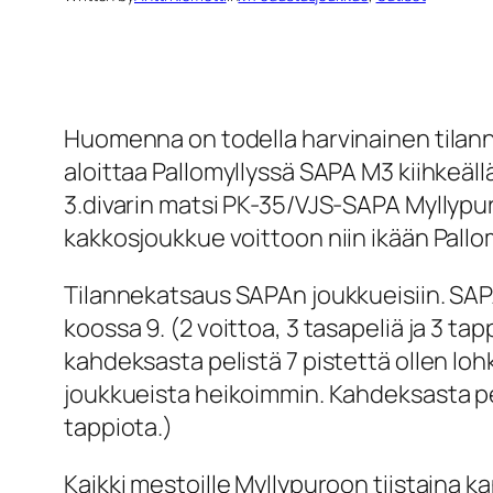
Huomenna on todella harvinainen tilan
aloittaa Pallomyllyssä SAPA M3 kiihkeäll
3.divarin matsi PK-35/VJS-SAPA Myllypur
kakkosjoukkue voittoon niin ikään Pa
llo
Tilannekatsaus SAPAn joukkueisiin. SAPA
koossa 9. (2 voittoa, 3 tasapeliä ja 3 
kahdeksasta pelistä 7 pistettä ollen loh
joukkueista heikoimmin. Kahdeksasta pelis
tappiota.)
Kaikki mestoille Myllypuroon tiistaina