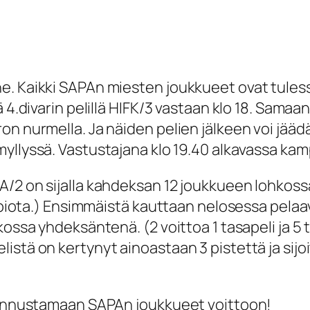
ne. Kaikki SAPAn miesten joukkueet ovat tule
ä 4.divarin pelillä HIFK/3 vastaan klo 18. Sama
on nurmella. Ja näiden pelien jälkeen voi jää
myllyssä. Vastustajana klo 19.40 alkavassa k
/2 on sijalla kahdeksan 12 joukkueen lohkossa
tappiota.) Ensimmäistä kauttaan nelosessa pel
kossa yhdeksäntenä. (2 voittoa 1 tasapeli ja 5 
tä on kertynyt ainoastaan 3 pistettä ja sijoitu
 kannustamaan SAPAn joukkueet voittoon!