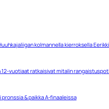
uhkajaliigan kolmannella kierroksella Eerikk
 12-vuotiaat ratkaisivat mitalin rangaistuspo
 pronssia & paikka A-finaaleissa