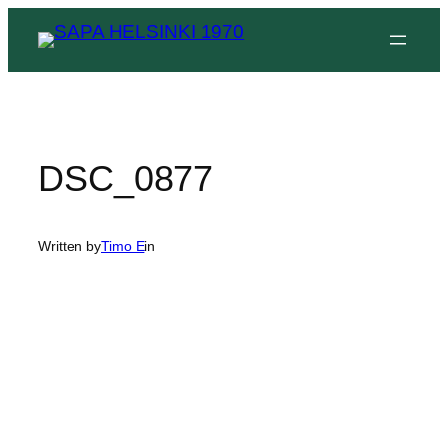
Siirry
sisältöön
DSC_0877
Written by
Timo E
in