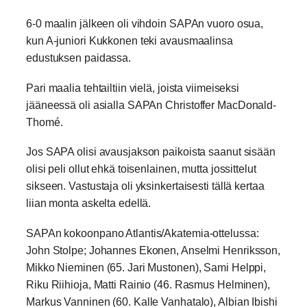
6-0 maalin jälkeen oli vihdoin SAPAn vuoro osua,
kun A-juniori Kukkonen teki avausmaalinsa
edustuksen paidassa.
Pari maalia tehtailtiin vielä, joista viimeiseksi
jääneessä oli asialla SAPAn
Christoffer MacDonald-
Thomé.
Jos SAPA olisi avausjakson paikoista saanut sisään
olisi peli ollut ehkä toisenlainen, mutta jossittelut
sikseen. Vastustaja oli yksinkertaisesti tällä kertaa
liian monta askelta edellä.
SAPAn kokoonpano Atlantis/Akatemia-ottelussa:
John Stolpe; Johannes Ekonen, Anselmi Henriksson,
Mikko Nieminen (65. Jari Mustonen), Sami Helppi,
Riku Riihioja, Matti Rainio (46. Rasmus Helminen),
Markus Vanninen (60. Kalle Vanhatalo), Albian Ibishi