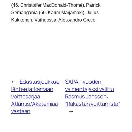
(46. Christoffer MacDonald-Thomé), Patrick
Semangania (60. Karim Marjamäki), Julius
Kukkonen. Vaihdossa: Alessandro Greco
←
Edustusjoukkue
SAPAn vuoden
lähtee jatkamaan
valmentajaksi valittu
voittosarjaa
Rasmus Jansson:
Atlantis/Akatemiaa
”Rakastan voittamista”
vastaan
→