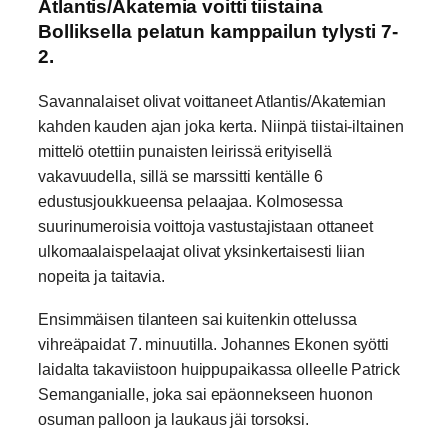
Atlantis/Akatemia voitti tiistaina
Bolliksella pelatun kamppailun tylysti 7-
2.
Savannalaiset olivat voittaneet Atlantis/Akatemian
kahden kauden ajan joka kerta. Niinpä tiistai-iltainen
mittelö otettiin punaisten leirissä erityisellä
vakavuudella, sillä se marssitti kentälle 6
edustusjoukkueensa pelaajaa. Kolmosessa
suurinumeroisia voittoja vastustajistaan ottaneet
ulkomaalaispelaajat olivat yksinkertaisesti liian
nopeita ja taitavia.
Ensimmäisen tilanteen sai kuitenkin ottelussa
vihreäpaidat 7. minuutilla. Johannes Ekonen syötti
laidalta takaviistoon huippupaikassa olleelle Patrick
Semanganialle, joka sai epäonnekseen huonon
osuman palloon ja laukaus jäi torsoksi.