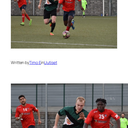
Written by
Timo E
in
Uutiset