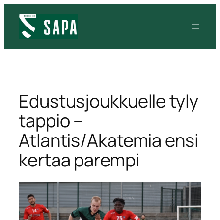
Siirry
sisältöön
Edustusjoukkuelle tyly
tappio –
Atlantis/Akatemia ensi
kertaa parempi