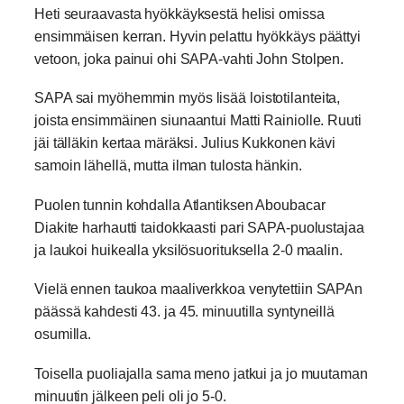
Heti seuraavasta hyökkäyksestä helisi omissa
ensimmäisen kerran. Hyvin pelattu hyökkäys päättyi
vetoon, joka painui ohi SAPA-vahti John Stolpen.
SAPA sai myöhemmin myös lisää loistotilanteita,
joista ensimmäinen siunaantui Matti Rainiolle. Ruuti
jäi tälläkin kertaa märäksi. Julius Kukkonen kävi
samoin lähellä, mutta ilman tulosta hänkin.
Puolen tunnin kohdalla Atlantiksen Aboubacar
Diakite harhautti taidokkaasti pari SAPA-puolustajaa
ja laukoi huikealla yksilösuorituksella 2-0 maalin.
Vielä ennen taukoa maaliverkkoa venytettiin SAPAn
päässä kahdesti 43. ja 45. minuutilla syntyneillä
osumilla.
Toisella puoliajalla sama meno jatkui ja jo muutaman
minuutin jälkeen peli oli jo 5-0.