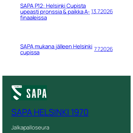
SAPA P12: Helsinki Cupista
13.7.2026
upeasti pronssia & paikka A-
finaaleissa
SAPA mukana jälleen Helsinki
7.7.2026
cupissa
SAPA HELSINKI 1970
Jalkapalloseura