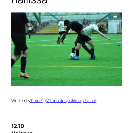
Written by
Timo E
in
M1 edustusjoukkue
, 
Uutiset
12.10