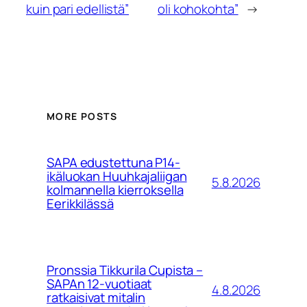
kuin pari edellistä”
oli kohokohta”
→
MORE POSTS
SAPA edustettuna P14-
ikäluokan Huuhkajaliigan
5.8.2026
kolmannella kierroksella
Eerikkilässä
Pronssia Tikkurila Cupista –
SAPAn 12-vuotiaat
4.8.2026
ratkaisivat mitalin