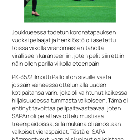
Joukkueessa todetun koronatapauksen
vuoksi pelaajat ja henkilöstö oli asetettu
toissa viikolla viranomaisten taholta
viralliseen karanteeniin, joten pelit siirrettiin
näin ollen parilla viikolla eteenpäin.
PK-35/2 ilmoitti Palloliiton sivuille vasta
jossain vaiheessa ottelun alla uuden
kotipaitansa värin, joka oli vaihtunut kaikessa
hiljaisuudessa tummasta valkoiseen. Tämä ei
ehtinyt tavoittaa pelipaitavastaavaa, joten
SAPAn oli pelattava ottelu mustissa
treenipaidoissa, sillä mukana oli ainostaan
valkoiset vieraspaidat. Tästä ei SAPA
hämmentynyt, vaan olisi voinut paikoistaan