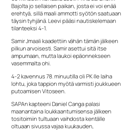
Bajolta jo sellaisen paikan, josta ei voi enää
erehtyä, sillä maali ammotti syötön saatuaan
täysin tyhjänä. Leevi pääsi nautiskelemaan
tilanteeksi 4-1.
Samir Jmaali kaadettiin vähän tämän jälkeen
pilkun arvoisesti. Samir asettui sitä itse
ampumaan, mutta laukoi epäonnekseen
vasemmalta ohi.
4-2 kavennus 78. minuutilla oli PK:lle laiha
lohtu, joka tappion myötä varmisti joukkueen
putoamisen Vitoseen.
SAPAn kapteeni Daniel Canga palasi
maanantaina loukkaantumisensa jälkeen
tositoimiin tultuaan vaihdosta kentälle
oltuaan sivussa vajaa kuukauden,