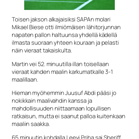
Toisen jakson alkajaisiksi SAPAn molari
Mikael Biese otti ilmiömäisen lähitorjunnan
napaten pallon haltuunsa yhdellä kädellä
ilmasta suoraan yhteen kouraan ja pelasti
näin vieraat takaiskulta.
Martin vei 52. minuutilla illan toisellaan
vieraat kahden maalin karkumatkalle 3-1
maalillaan.
Hieman myöhemmin Juusuf Abdi pääsi jo
nokikkain maalivahdin kanssa ja
mahdollisuuden niittaamaan lopullisen
ratkaisun, mutta ei saanut palloa kuitenkaan
maaliin saakka.
65 minuutin kohdalla Leevi Priha sai Sheriff