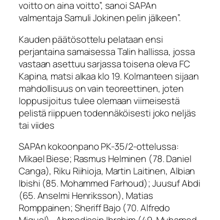
voitto on aina voitto”, sanoi SAPAn
valmentaja Samuli Jokinen pelin jälkeen”.
Kauden päätösottelu pelataan ensi
perjantaina samaisessa Talin hallissa, jossa
vastaan asettuu sarjassa toisena oleva FC
Kapina, matsi alkaa klo 19. Kolmanteen sijaan
mahdollisuus on vain teoreettinen, joten
loppusijoitus tulee olemaan viimeisestä
pelistä riippuen todennäköisesti joko neljäs
tai viides
SAPAn kokoonpano PK-35/2-ottelussa:
Mikael Biese; Rasmus Helminen (78. Daniel
Canga), Riku Riihioja, Martin Laitinen, Albian
Ibishi (85. Mohammed Farhoud); Juusuf Abdi
(65. Anselmi Henriksson), Matias
Romppainen; Sheriff Bajo (70. Alfredo