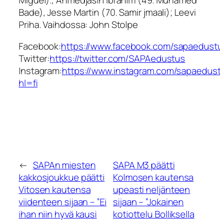
Miguel)., Ahmedjasin Ibrahim (49. Muhamed
Bade), Jesse Martin (70. Samir jmaali); Leevi
Priha. Vaihdossa: John Stolpe
Facebook:
https://www.facebook.com/sapaedust
Twitter:
https://twitter.com/SAPAedustus
Instagram:
https://www.instagram.com/sapaedus
hl=fi
←
SAPAn miesten
SAPA M3 päätti
kakkosjoukkue päätti
Kolmosen kautensa
Vitosen kautensa
upeasti neljänteen
viidenteen sijaan – ”Ei
sijaan – ”Jokainen
ihan niin hyvä kausi
kotiottelu Bolliksella