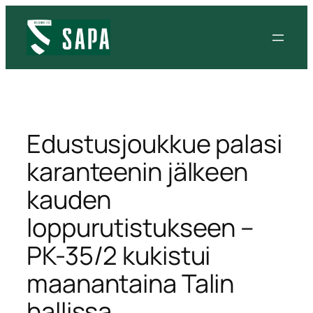
Siirry
sisältöön
Edustusjoukkue palasi
karanteenin jälkeen
kauden
loppurutistukseen –
PK-35/2 kukistui
maanantaina Talin
hallissa