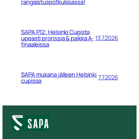
rangaistuspotkukisassa!
SAPA P12: Helsinki Cupista
13.7.2026
upeasti pronssia & paikka A-
finaaleissa
SAPA mukana jälleen Helsinki
7.7.2026
cupissa