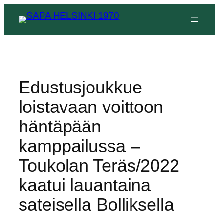
Siirry
sisältöön
Edustusjoukkue
loistavaan voittoon
häntäpään
kamppailussa –
Toukolan Teräs/2022
kaatui lauantaina
sateisella Bolliksella