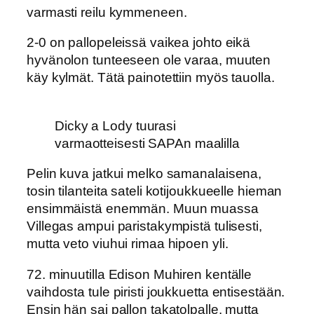
varmasti reilu kymmeneen.
2-0 on pallopeleissä vaikea johto eikä
hyvänolon tunteeseen ole varaa, muuten
käy kylmät. Tätä painotettiin myös tauolla.
Dicky a Lody tuurasi
varmaotteisesti SAPAn maalilla
Pelin kuva jatkui melko samanalaisena,
tosin tilanteita sateli kotijoukkueelle hieman
ensimmäistä enemmän. Muun muassa
Villegas ampui paristakympistä tulisesti,
mutta veto viuhui rimaa hipoen yli.
72. minuutilla Edison Muhiren kentälle
vaihdosta tule piristi joukkuetta entisestään.
Ensin hän sai pallon takatolpalle, mutta