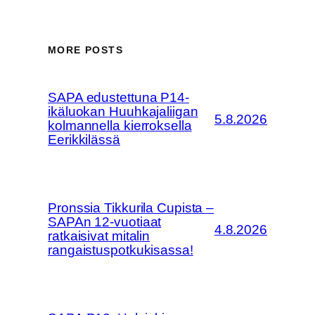
MORE POSTS
SAPA edustettuna P14-
ikäluokan Huuhkajaliigan
5.8.2026
kolmannella kierroksella
Eerikkilässä
Pronssia Tikkurila Cupista –
SAPAn 12-vuotiaat
4.8.2026
ratkaisivat mitalin
rangaistuspotkukisassa!