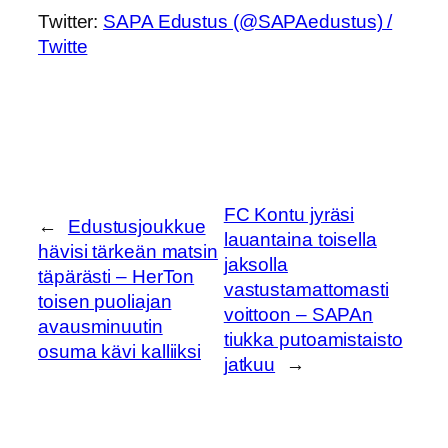
Twitter:
SAPA Edustus (@SAPAedustus) /
Twitte
FC Kontu jyräsi
←
Edustusjoukkue
lauantaina toisella
hävisi tärkeän matsin
jaksolla
täpärästi – HerTon
vastustamattomasti
toisen puoliajan
voittoon – SAPAn
avausminuutin
tiukka putoamistaisto
osuma kävi kalliiksi
jatkuu
→