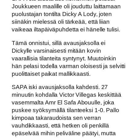
Joukkueen maalille oli jouduttu laittamaan
puolustajan tontilta Dicky A Lody, joten
siinäkin mielessä oli tärkeää, että liian
vaikeaa iltapäiväpuhdetta ei hänelle tulisi.
Tämä onnistui, sillä avausjaksolla ei
Dickylle varsinaisesti mitään kovin
vaarallisia tilanteita syntynyt. Muutoinkin
hän pelasi todella varman oloisesti ja selvitti
puolittaiset paikat mallikkaasti.
SAPA iski avausjaksolla kahdesti. 27
minuutin kohdalla Victor Villegas keskittää
vasemmalta Amr El Safa Abouulle, joka
puskee syöksymällä tilanteeksi 1-0. Pallo
kimpoaa takaraudoista sen verran
vauhdikkaasti, että hetken oli penkillä
epäselvää mihin peliväline päätyi, mutta