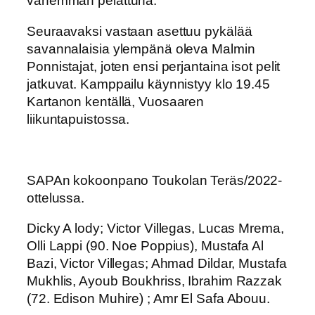
vähemmän pelattuna.
Seuraavaksi vastaan asettuu pykälää
savannalaisia ylempänä oleva Malmin
Ponnistajat, joten ensi perjantaina isot pelit
jatkuvat. Kamppailu käynnistyy klo 19.45
Kartanon kentällä, Vuosaaren
liikuntapuistossa.
SAPAn kokoonpano Toukolan Teräs/2022-
ottelussa.
Dicky A lody; Victor Villegas, Lucas Mrema,
Olli Lappi (90. Noe Poppius), Mustafa Al
Bazi, Victor Villegas; Ahmad Dildar, Mustafa
Mukhlis, Ayoub Boukhriss, Ibrahim Razzak
(72. Edison Muhire) ; Amr El Safa Abouu.