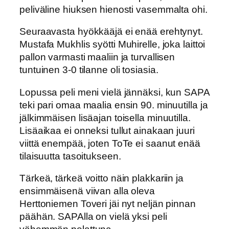
peliväline hiuksen hienosti vasemmalta ohi.
Seuraavasta hyökkääjä ei enää erehtynyt.
Mustafa Mukhlis syötti Muhirelle, joka laittoi
pallon varmasti maaliin ja turvallisen
tuntuinen 3-0 tilanne oli tosiasia.
Lopussa peli meni vielä jännäksi, kun SAPA
teki pari omaa maalia ensin 90. minuutilla ja
jälkimmäisen lisäajan toisella minuutilla.
Lisäaikaa ei onneksi tullut ainakaan juuri
viittä enempää, joten ToTe ei saanut enää
tilaisuutta tasoitukseen.
Tärkeä, tärkeä voitto näin plakkariin ja
ensimmäisenä viivan alla oleva
Herttoniemen Toveri jäi nyt neljän pinnan
päähän. SAPAlla on vielä yksi peli