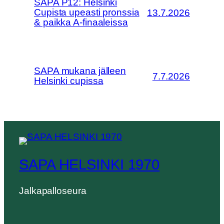
SAPA P12: Helsinki
Cupista upeasti pronssia
13.7.2026
& paikka A-finaaleissa
SAPA mukana jälleen
7.7.2026
Helsinki cupissa
SAPA HELSINKI 1970
Jalkapalloseura