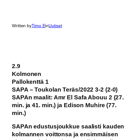
Written by
Timo E
in
Uutiset
2.9
Kolmonen
Pallokenttä 1
SAPA – Toukolan Teräs/2022 3-2 (2-0)
SAPAn maalit: Amr El Safa Abouu 2 (27.
min. ja 41. min.) ja Edison Muhire (77.
min.)
SAPAn edustusjoukkue saalisti kauden
kolmannen voittonsa ja ensimmäisen