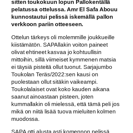
sitten toukokuun lopun Pallokentällä
pelatussa ottelussa. Amr El Safa Abouu
kunnostautui pelissä iskemällä pallon
verkkoon pariin otteeseen.
Ottelun tärkeys oli molemmille joukkueille
kiistämätön. SAPAllakin voiton paineet
olivat ehtineet kasvaa jo kohtuullisin
mittoihin, sillä viimeiset kymmenen matsia
ei täysiä pisteitä ollut tuonut. Sarjajumbo
Toukolan Teräs/2022:sen kausi on
puolestaan ollut sitäkin vaikeampi.
Toukolalaiset ovat koko kauden aikana
saanut ainoastaan pisteen, joten
kummallakin oli mielessä, että tämä peli jos
mikä on niitä lisää tuova mieluiten kolmen
muodossa.
SAPA otti alusta asti komennon pelissä.