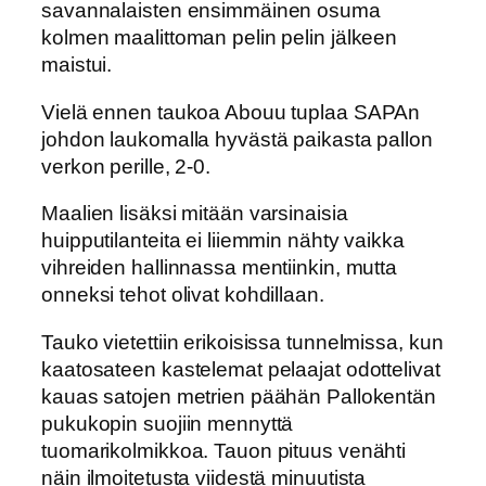
savannalaisten ensimmäinen osuma
kolmen maalittoman pelin pelin jälkeen
maistui.
Vielä ennen taukoa Abouu tuplaa SAPAn
johdon laukomalla hyvästä paikasta pallon
verkon perille, 2-0.
Maalien lisäksi mitään varsinaisia
huipputilanteita ei liiemmin nähty vaikka
vihreiden hallinnassa mentiinkin, mutta
onneksi tehot olivat kohdillaan.
Tauko vietettiin erikoisissa tunnelmissa, kun
kaatosateen kastelemat pelaajat odottelivat
kauas satojen metrien päähän Pallokentän
pukukopin suojiin mennyttä
tuomarikolmikkoa. Tauon pituus venähti
näin ilmoitetusta viidestä minuutista