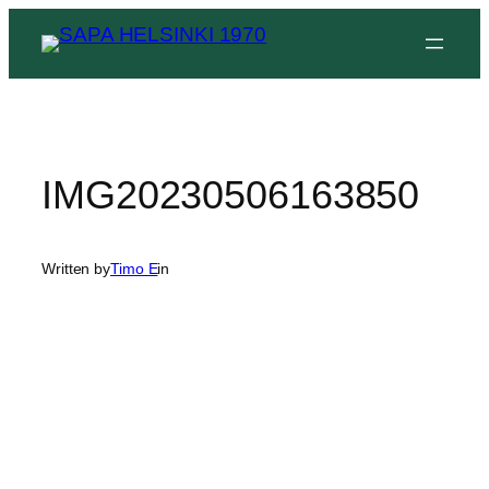
Siirry
sisältöön
IMG20230506163850
Written by
Timo E
in