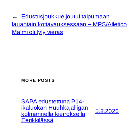
←
Edustusjoukkue joutui taipumaan
lauantain kotiavauksessaan – MPS/Atletico
Malmi oli tyly vieras
MORE POSTS
SAPA edustettuna P14-
ikäluokan Huuhkajaliigan
5.8.2026
kolmannella kierroksella
Eerikkilässä