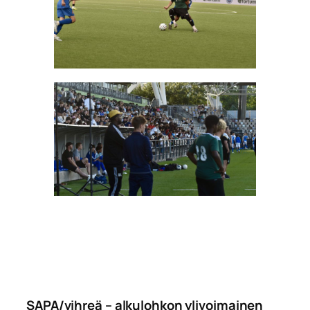
SAPA/vihreä – alkulohkon ylivoimainen