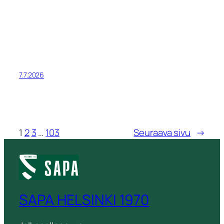
7.7.2026
1
2
3
…
103
Seuraava sivu
→
SAPA HELSINKI 1970