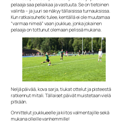
pelaaja saa peliaikaa ja vastuuta. Se on tietoinen
valinta – ja juuri se näkyy tällaisissa turnauksissa.
Kun ratkaisuhetki tulee, kentällä ei ole muutamaa
“varmaa nimeä” vaan joukkue, jonka jokainen
pelaaja on tottunut olemaan pelissä mukana.
Neljä päivää, kova sarja, tiukat ottelut ja pisteestä
ratkennut mitali. Tällaiset päivät muistetaan vielä
pitkään.
Onnittelut joukkueelle ja kiitos valmentajille sekä
mukana olleille vanhemmille!