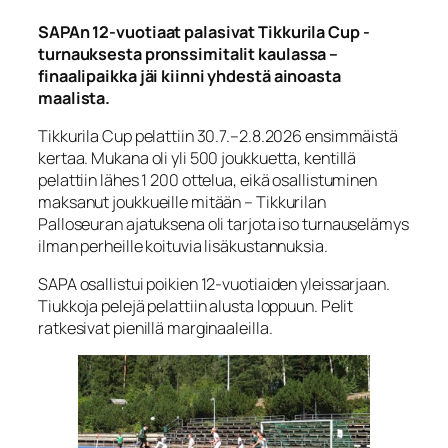
SAPAn 12-vuotiaat palasivat Tikkurila Cup -
turnauksesta pronssimitalit kaulassa –
finaalipaikka jäi kiinni yhdestä ainoasta
maalista.
Tikkurila Cup pelattiin 30.7.–2.8.2026 ensimmäistä
kertaa. Mukana oli yli 500 joukkuetta, kentillä
pelattiin lähes 1 200 ottelua, eikä osallistuminen
maksanut joukkueille mitään – Tikkurilan
Palloseuran ajatuksena oli tarjota iso turnauselämys
ilman perheille koituvia lisäkustannuksia.
SAPA osallistui poikien 12-vuotiaiden yleissarjaan.
Tiukkoja pelejä pelattiin alusta loppuun. Pelit
ratkesivat pienillä marginaaleilla.