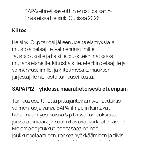
SAPA/vihreä saavutti hienosti paikan A-
finaaleissa Helsinki Cupissa 2026.
Kiitos
Helsinki Cup tarjosi jälleen upeita elämyksiä ja
muistoja pelaajille, valmennustiimille,
taustajoukoille ja kaikille joukkueen matkassa
mukana eläneille. Kiitos kaikille, etenkin pelaajille ja
valmennustiimille, ja kiitos myös turnauksen
järjestäjille hienosta turnausviikosta.
SAPA P12 – yhdessä määrätietoisesti eteenpäin
Turnaus osoitti, että pitkäjänteinen työ, laadukas
valmennus ja vahva SAPA‑ilmapiiri kantavat
hedelmää myös isoissa & pitkissä turnauksissa,
joissa pelimäärä ja kuormitus ovat korkealla tasolla.
Molempien joukkueiden tasapainoinen
joukkuepelaaminen, rohkea hyökkääminen ja tiivis