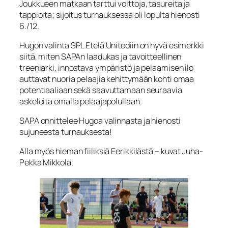
Joukkueen matkaan tarttui voittoja, tasureita ja
tappioita; sijoitus turnauksessa oli lopulta hienosti
6./12.
Hugon valinta SPL Etelä Unitediin on hyvä esimerkki
siitä, miten SAPAn laadukas ja tavoitteellinen
treeniarki, innostava ympäristö ja pelaamisen ilo
auttavat nuoria pelaajia kehittymään kohti omaa
potentiaaliaan sekä saavuttamaan seuraavia
askeleita omalla pelaajapolullaan.
SAPA onnittelee Hugoa valinnasta ja hienosti
sujuneesta turnauksesta!
Alla myös hieman fiiliksiä Eerikkilästä – kuvat Juha-
Pekka Mikkola.