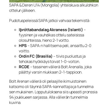
SAPA & Deren U14 (Mongolia) yhteiskuva alkulohkon
ottelun jälkeen.
Pudotuspeleissä SAPA jatkoi vahvaa tekemistä:
Iþróttabandalag Akraness (Islanti)
–
fyysinen ja vauhdikas ottelu sateisissa
olosuhteissa, hieno 2-1 voitto.
HPS
– SAPA:n hallitsema peli, ansaittu 2-0
voitto.
Ordin FC (Brasilia)
– tiivis puolustus ja
tehokas hyökkäys toivat 1–0‑voiton.
RCDE
– tasainen välierä Bolt Arenalla, joka
päättyi varsin niukkaan 2–1‑tappioon.
Bolt Arenan välierä oli pelaajille ikimuistoinen:
katsomo oli täynnä SAPA‑kannattajia ja tunnelma
sen mukainen. Lopputuloksena siis upeasti pronssia
94 joukkueen sarjassa. Alla välierän tunnelmia
kuvina.