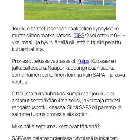
Joukkue taisteli itsensä finaalipelien kynnykselle,
mutta siihen matka katkesi.
TiPS
/2 vei ottelun 0–1 –
yksi maali, ja hyvin lähellä oli, että oltaisiin pelattu
kultamitalista.
Pronssiottelussa vastassa oli
Kulps
, Kulosaaren
jalkapalloseura. Naapurikaupunginosan seura,
samanlainen paikallinen toimija kuin SAPA – ja kova
vastus.
Ottelusta tuli vauhdikas. Kumpikaan joukkue ei
antanut senttiäkään ilmaiseksi, ja voittaja ratkesi
rangaistuspotkukisassa. Siinä SAPA oli parempi ja
saimme tuotua pronssia siis kotiin!
Miksi tällaiset turnaukset ovat tärkeitä?
SAPAssa pelataan pienissä ryhmissä ja jokainen