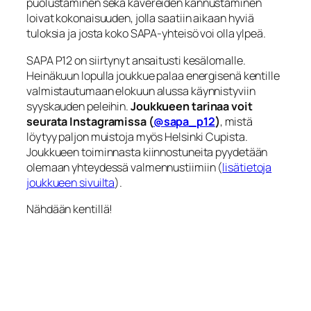
puolustaminen sekä kavereiden kannustaminen
loivat kokonaisuuden, jolla saatiin aikaan hyviä
tuloksia ja josta koko SAPA‑yhteisö voi olla ylpeä.
SAPA P12 on siirtynyt ansaitusti kesälomalle.
Heinäkuun lopulla joukkue palaa energisenä kentille
valmistautumaan elokuun alussa käynnistyviin
syyskauden peleihin.
Joukkueen tarinaa voit
seurata Instagramissa (
@sapa_p12
)
, mistä
löytyy paljon muistoja myös Helsinki Cupista.
Joukkueen toiminnasta kiinnostuneita pyydetään
olemaan yhteydessä valmennustiimiin (
lisätietoja
joukkueen sivuilta
).
Nähdään kentillä!