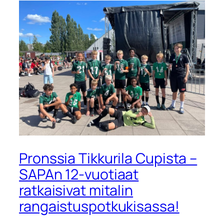
Pronssia Tikkurila Cupista –
SAPAn 12-vuotiaat
ratkaisivat mitalin
rangaistuspotkukisassa!