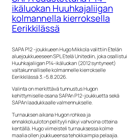
ikäluokan Huuhkajaliigan
kolmannella kierroksella
Eerikkilässä
SAPA P12 ‑joukkueen Hugo Mikkola valittiin Etelän
aluejoukkueeseen SPL Etelä Unitediin, joka osallistui
Huuhkajaliigan P14-ikäluokan (2012 syntyneet)
valtakunnalliselle kolmannelle kierrokselle
Eerikkilässä 3.–5.8.2026.
Valinta on merkittävä tunnustus Hugon
kehittymiselle osana SAPAn P12-joukkuetta sekä
SAPAn laadukkaalle valmennukselle.
Turnauksen aikana Hugon rohkea ja
ennakkoluuloton pelityyli näkyi vahvoina otteina
kentällä. Hugo viimeisteli turnauksessa kolme
maalia ollen joukkueensa tehokkaimpia pelaajia.