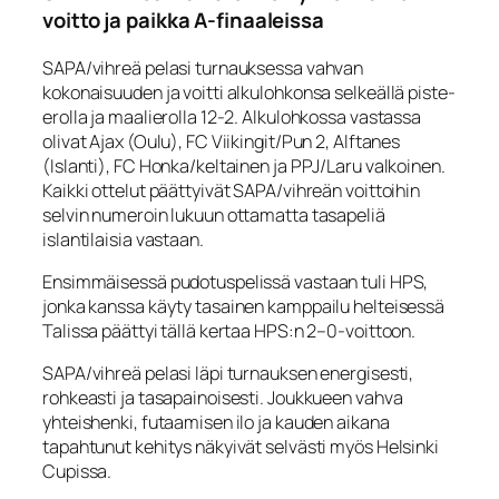
voitto ja paikka A‑finaaleissa
SAPA/vihreä pelasi turnauksessa vahvan
kokonaisuuden ja voitti alkulohkonsa selkeällä piste-
erolla ja maalierolla 12-2. Alkulohkossa vastassa
olivat Ajax (Oulu), FC Viikingit/Pun 2, Alftanes
(Islanti), FC Honka/keltainen ja PPJ/Laru valkoinen.
Kaikki ottelut päättyivät SAPA/vihreän voittoihin
selvin numeroin lukuun ottamatta tasapeliä
islantilaisia vastaan.
Ensimmäisessä pudotuspelissä vastaan tuli HPS,
jonka kanssa käyty tasainen kamppailu helteisessä
Talissa päättyi tällä kertaa HPS:n 2–0‑voittoon.
SAPA/vihreä pelasi läpi turnauksen energisesti,
rohkeasti ja tasapainoisesti. Joukkueen vahva
yhteishenki, futaamisen ilo ja kauden aikana
tapahtunut kehitys näkyivät selvästi myös Helsinki
Cupissa.