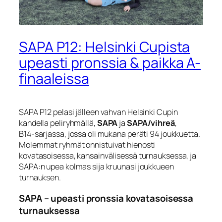
SAPA P12: Helsinki Cupista
upeasti pronssia & paikka A-
finaaleissa
SAPA P12 pelasi jälleen vahvan Helsinki Cupin
kahdella peliryhmällä,
SAPA
ja
SAPA/vihreä
,
B14‑sarjassa, jossa oli mukana peräti 94 joukkuetta.
Molemmat ryhmät onnistuivat hienosti
kovatasoisessa, kansainvälisessä turnauksessa, ja
SAPA:n upea kolmas sija kruunasi joukkueen
turnauksen.
SAPA – upeasti pronssia kovatasoisessa
turnauksessa