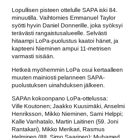
Lopullisen pisteen ottelulle SAPA iski 84.
minuutilla. Vaihtomies Emmanuel Taylor
syötti hyvin Daniel Donnerille, joka syöksyi
terävästi rangaistusalueelle. Selvästi
hitaampi LoPa-puolustus kaatoi hänet, ja
kapteeni Nieminen ampui 11-metrisen
varmasti sisään.
Hetkeä myöhemmin LoPa osui kertaalleen
muuten mainiosti pelanneen SAPA-
puolustuksen uinahduksen jälkeen.
SAPAn kokoonpano LoPa-ottelussa:
Ville Koutonen; Jaakko Kuusimäki, Anselmi
Henriksson, Mikko Nieminen, Sami Helppi;
Kalle Vanhatalo, Martin Laitinen (59. Joni
Rantakari), Mikko Merikari, Rasmus
Helminen (88. Simo Saarinen); Muhamed