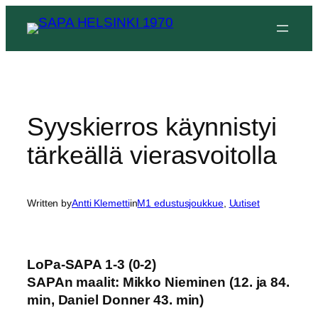
Siirry
sisältöön
Syyskierros käynnistyi
tärkeällä vierasvoitolla
Written by
Antti Klemetti
in
M1 edustusjoukkue
, 
Uutiset
LoPa-SAPA 1-3 (0-2)
SAPAn maalit: Mikko Nieminen (12. ja 84.
min, Daniel Donner 43. min)