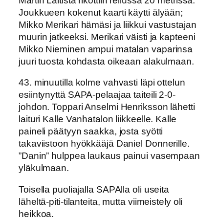
Martin Laitista rikottiin reilussa 20 metrissä.
Joukkueen kokenut kaarti käytti älyään;
Mikko Merikari hämäsi ja liikkui vastustajan
muurin jatkeeksi. Merikari väisti ja kapteeni
Mikko Nieminen ampui matalan vaparinsa
juuri tuosta kohdasta oikeaan alakulmaan.
43. minuutilla kolme vahvasti läpi ottelun
esiintynyttä SAPA-pelaajaa taiteili 2-0-
johdon. Toppari Anselmi Henriksson lähetti
laituri Kalle Vanhatalon liikkeelle. Kalle
paineli päätyyn saakka, josta syötti
takaviistoon hyökkääjä Daniel Donnerille.
”Danin” hulppea laukaus painui vasempaan
yläkulmaan.
Toisella puoliajalla SAPAlla oli useita
läheltä-piti-tilanteita, mutta viimeistely oli
heikkoa.