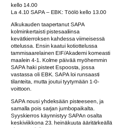
kello 14.00
La 4.10 SAPA – EBK: Töölö kello 13.00
Alkukauden taapertanut SAPA
kolminkertaisti pistesaaliinsa
kevätkierroksen kahdessa viimeisessä
ottelussa. Ensin kaatui kotiottelussa
tammisaarelainen EIF/Akademi komeasti
maalein 4-1. Kolme päivää myöhemmin
SAPA haki pisteet Espoosta, jossa
vastassa oli EBK. SAPA loi runsaasti
tilanteita, mutta joutui tyytymään 1-0-
voittoon.
SAPA nousi yhdeksään pisteeseen, ja
samalla pois sarjan jumbopaikalta.
Syyskierros käynnistyy SAPAn osalta
keskiviikkona 23. heinäkuuta ääritärkeällä