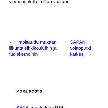
vierasottelulla LoPaa vastaan.
←
Ilmoittaudu mukaan
SAPAn
liikuntaleikkikouluihin ja
voittoputki
fudiskerhoihin
katkesi
→
MORE POSTS
SAPA edustettuna P14-