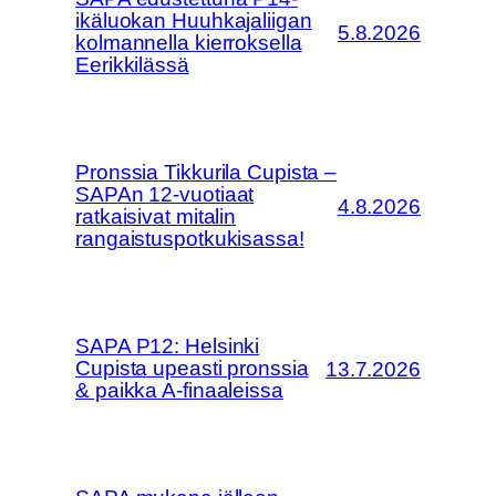
ikäluokan Huuhkajaliigan
5.8.2026
kolmannella kierroksella
Eerikkilässä
Pronssia Tikkurila Cupista –
SAPAn 12-vuotiaat
4.8.2026
ratkaisivat mitalin
rangaistuspotkukisassa!
SAPA P12: Helsinki
Cupista upeasti pronssia
13.7.2026
& paikka A-finaaleissa