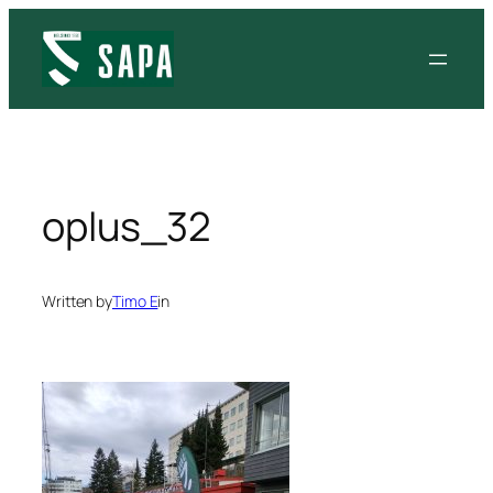
Siirry
sisältöön
oplus_32
Written by
Timo E
in