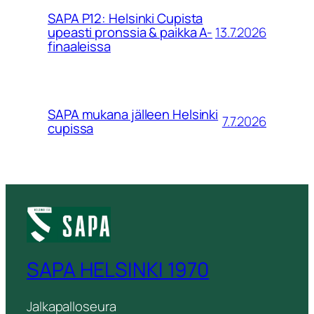
SAPA P12: Helsinki Cupista
13.7.2026
upeasti pronssia & paikka A-
finaaleissa
SAPA mukana jälleen Helsinki
7.7.2026
cupissa
SAPA HELSINKI 1970
Jalkapalloseura