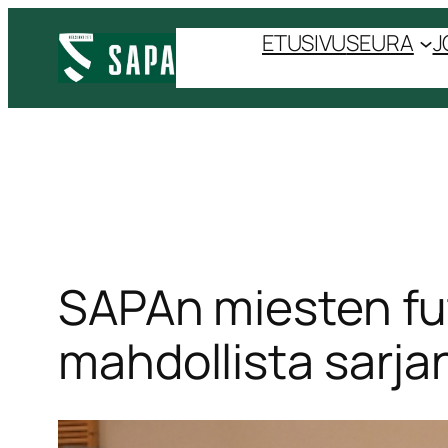
Siirry
ETUSIVU
SEURA
J
sisältöön
SAPAn miesten fu
mahdollista sarj