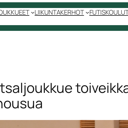
OUKKUEET
LIIKUNTAKERHOT
FUTISKOULUT 
tsaljoukkue toiveik
anousua