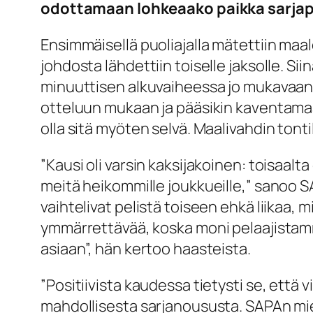
odottamaan lohkeaako paikka sarjapo
Ensimmäisellä puoliajalla mätettiin maal
johdosta lähdettiin toiselle jaksolle. Si
minuuttisen alkuvaiheessa jo mukavaan 
otteluun mukaan ja pääsikin kaventamaan
olla sitä myöten selvä. Maalivahdin tonti
”Kausi oli varsin kaksijakoinen: toisaalt
meitä heikommille joukkueille,” sanoo 
vaihtelivat pelistä toiseen ehkä liikaa, 
ymmärrettävää, koska moni pelaajistamm
asiaan”, hän kertoo haasteista.
”Positiivista kaudessa tietysti se, että 
mahdollisesta sarjanoususta. SAPAn mi