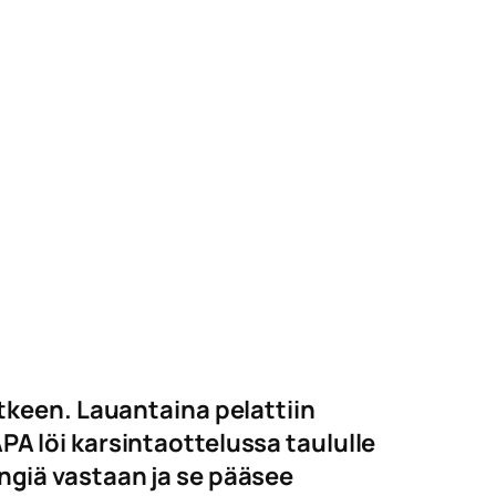
tkeen. Lauantaina pelattiin
 löi karsintaottelussa taululle
giä vastaan ja se pääsee