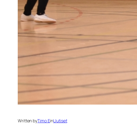
Written by
Timo E
in
Uutiset