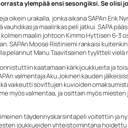
rrasta ylempää ensi sesongiksi. Se olisi
eja oikein urakalla, jonka aikana SAPAn Erik N
inä vauhdikas ja maalirikas peli jatkui. SAPA pä
kolmen maalin johtoon Kimmo Hyttisen 6-3 osu
. SAPAn Moose Ristiniemi rankaisi kuitenkin ra
lla pelannut Manu Taavitsainen tyylitteli vielä 
a onnistuttiin kaatamaan kärkijoukkueita ja toi
SAPAn valmentaja Aku Jokinen kauden jälkeisi
mikä vaikeutti sovittujen kuvioiden omaksumista.
e myös valmentaa, ja osittain myös miesten j
viimeinen täydennyskarsintapeli voitettiin ja n
esten joukkueiden yhteistoimintana hoidettu