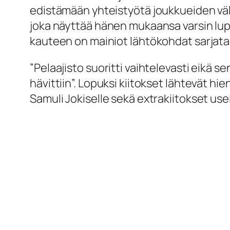
edistämään yhteistyötä joukkueiden väl
joka näyttää hänen mukaansa varsin lupa
kauteen on mainiot lähtökohdat sarjata
”Pelaajisto suoritti vaihtelevasti eikä s
hävittiin”. Lopuksi kiitokset lähtevät hi
Samuli Jokiselle sekä extrakiitokset use