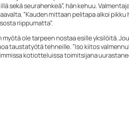
illä sekä seurahenkeä”, hän kehuu. Valmentaja
avalta. ”Kauden mittaan pelitapa alkoi pikku h
sosta riippumatta”.
en myötä ole tarpeen nostaa esille yksilöitä. Jou
enoa taustatyötä tehneille. ”Iso kiitos valmennu
immissa kotiotteluissa toimitsijana uurastanee