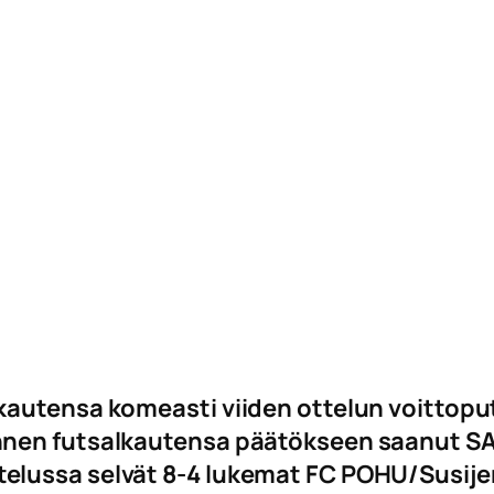
kautensa komeasti viiden ottelun voittopu
nen futsalkautensa päätökseen saanut SAPA
lussa selvät 8-4 lukemat FC POHU/Susijen