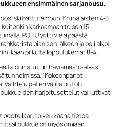
 joukkueen ensimmäinen sarjanousu.
yroos iski hattutempun. Krunalaisten 4-3
äsi kuitenkin karkaamaan toisen 15-
malla. POHU yritti vielä päästä
nkkarista pian sen jälkeen ja peli alkoi
niin ikään pilkulta loppulukemat 8-4.
saalta onnistuttiin häviämään selvästi
ssä tunnelmissa. ”Kokoonpanot
 Vaihtelu pelien välillä on toki
oukkueiden harjoitusottelut vaikuttivat
yt odotellaan toiveikkaana tietoa
 futsaljoukkue on myös omiaan