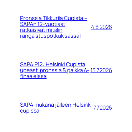
Pronssia Tikkurila Cupista –
SAPAn 12-vuotiaat
4.8.2026
ratkaisivat mitalin
rangaistuspotkukisassa!
SAPA P12: Helsinki Cupista
13.7.2026
upeasti pronssia & paikka A-
finaaleissa
SAPA mukana jälleen Helsinki
7.7.2026
cupissa