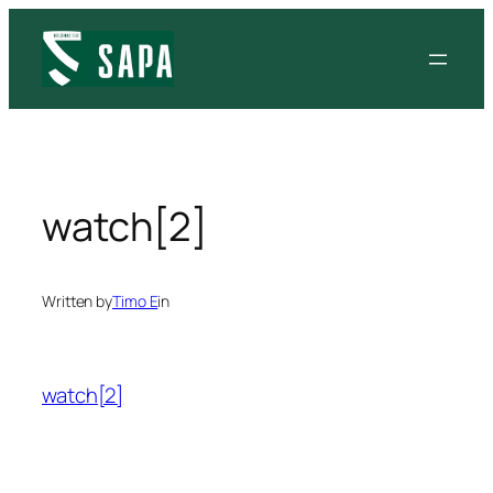
Siirry
sisältöön
watch[2]
Written by
Timo E
in
watch[2]