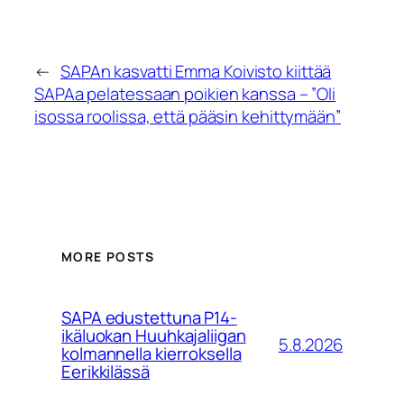
←
SAPAn kasvatti Emma Koivisto kiittää
SAPAa pelatessaan poikien kanssa – ”Oli
isossa roolissa, että pääsin kehittymään”
MORE POSTS
SAPA edustettuna P14-
ikäluokan Huuhkajaliigan
5.8.2026
kolmannella kierroksella
Eerikkilässä