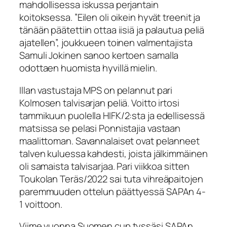
mahdollisessa iskussa perjantain
koitoksessa. ”Eilen oli oikein hyvät treenit ja
tänään päätettiin ottaa iisiä ja palautua peliä
ajatellen”, joukkueen toinen valmentajista
Samuli Jokinen sanoo kertoen samalla
odottaen huomista hyvillä mielin.
Illan vastustaja MPS on pelannut pari
Kolmosen talvisarjan peliä. Voitto irtosi
tammikuun puolella HIFK/2:sta ja edellisessä
matsissa se pelasi Ponnistajia vastaan
maalittoman. Savannalaiset ovat pelanneet
talven kuluessa kahdesti, joista jälkimmäinen
oli samaista talvisarjaa. Pari viikkoa sitten
Toukolan Teräs/2022 sai tuta vihreäpaitojen
paremmuuden ottelun päättyessä SAPAn 4-
1 voittoon.
Viime vuonna Suomen cup tyssäsi SAPAn