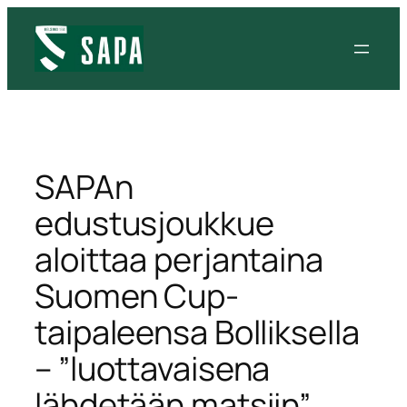
Siirry
sisältöön
SAPAn
edustusjoukkue
aloittaa perjantaina
Suomen Cup-
taipaleensa Bolliksella
– ”luottavaisena
lähdetään matsiin”