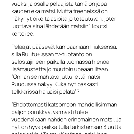
vuoksi ja osalle pelaajista tämä on jopa
kauden eka matsi. Mutta treeneissä on
näkynyt oikeita asioita jo toteutuvan, joten
luottavaisina lähdetään matsiin”, koutsi
kertoilee.
Pelaajat pääsevät kampaamaan hiuksensa,
sillä
Ruutu+:
ssan tv-tuotanto on
selostajineen paikalla tuomassa hienoa
lisämaustetta jo muutoin upeaan iltaan.
”Onhan se mahtava juttu, että matsi
Ruudussa
näkyy. Kuka nyt paskasti
telkkarissa haluaisi pelata”?
”Ehdottomasti katsomoon mahdollisimman
paljon porukkaa, varmasti tulee
vuodenaikaan nähden erinomainen matsi. Ja
nyt on hyvä paikka tulla tarkistamaan 3 uutta