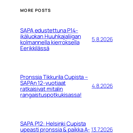
MORE POSTS
SAPA edustettuna P14-
ikäluokan Huuhkajaliigan
5.8.2026
kolmannella kierroksella
Eerikkilässä
Pronssia Tikkurila Cupista –
SAPAn 12-vuotiaat
4.8.2026
ratkaisivat mitalin
rangaistuspotkukisassa!
SAPA P12: Helsinki Cupista
13.7.2026
upeasti pronssia & paikka A-