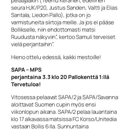
pelaajaakin (Teemu Keränen, edellinen
seura HJK/P20, Justus Sanden, Valtti ja Elias
Santala, Liedon Pallo), jotka on jo
varmistuneita siirtoja meille. Ja jos ei pääse
Bollikselle, niin ehdottomasti mats
i
Ruudusta
näkyviin”, kertoo Samuli terveiset
vielä perjantaihin”.
Hieno ottelu edessä, kaikki mestoille!
SAPA – MPS
perjantaina 3.3 klo 20 Pallokenttä 1:llä
Tervetuloa!
Vitosessa pelaavat SAPA/2 ja SAPA/Savanna
aloittavat Suomen cupin myös ensi
viikonlopun aikana. SAPA/2 pelaa lauantaina
klo 17 alkavassa matsissa FC Korso/Unitedia
vastaan Bollis 6:lla. Sunnuntaina