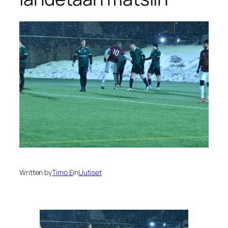
Written by
Timo E
in
Uutiset