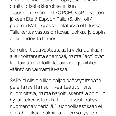
osalta toiselle kierrokselle, kun
avauskierroksen 10-1 FC POHU/JäPan voiton
jälkeen Etelä-Espoon Pallo (3. div.) oli 4-1
parempi Matinkylässä pelatussa ottelussa.
Tällä kertaa vastus on kovaa luokkaa jo cupin
ensi tahdeista lähtien.
Samuli ei tiedä vastustajasta vielä juurikaan
allekirjoittanutta enempää, mutta ”jaot” ovat
luultavasti aika lailla tasaväkiset ja kiihkeä
vääntö on varmasti luvassa.
SAPA ei siis ole liian paljoa päässyt itseään
peleillä rasittamaan. Realiteetit on siten
huomioitava, mutta harjoituskentällä on ollut
hyvää tekemistä mikä toivottavasti näkyy
huomenna viheriöllä. ”Luonnollisestikaan ei
olla lähelläkään valmista pelien vähyyden