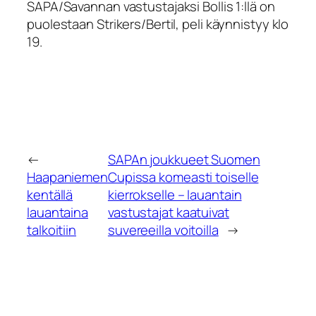
SAPA/Savannan vastustajaksi Bollis 1:llä on
puolestaan Strikers/Bertil, peli käynnistyy klo
19.
←
SAPAn joukkueet Suomen
Haapaniemen
Cupissa komeasti toiselle
kentällä
kierrokselle – lauantain
lauantaina
vastustajat kaatuivat
talkoitiin
suvereeilla voitoilla
→