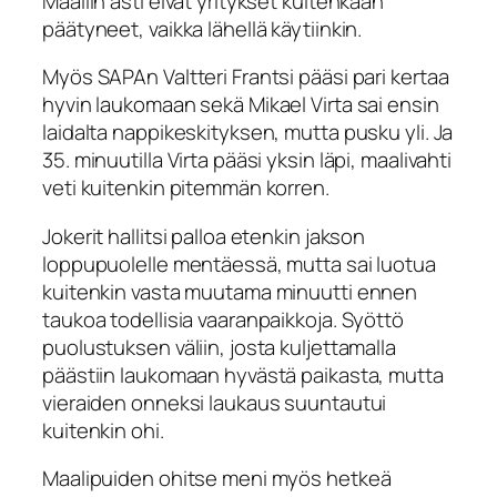
Maaliin asti eivät yritykset kuitenkaan
päätyneet, vaikka lähellä käytiinkin.
Myös SAPAn Valtteri Frantsi pääsi pari kertaa
hyvin laukomaan sekä Mikael Virta sai ensin
laidalta nappikeskityksen, mutta pusku yli. Ja
35. minuutilla Virta pääsi yksin läpi, maalivahti
veti kuitenkin pitemmän korren.
Jokerit hallitsi palloa etenkin jakson
loppupuolelle mentäessä, mutta sai luotua
kuitenkin vasta muutama minuutti ennen
taukoa todellisia vaaranpaikkoja. Syöttö
puolustuksen väliin, josta kuljettamalla
päästiin laukomaan hyvästä paikasta, mutta
vieraiden onneksi laukaus suuntautui
kuitenkin ohi.
Maalipuiden ohitse meni myös hetkeä