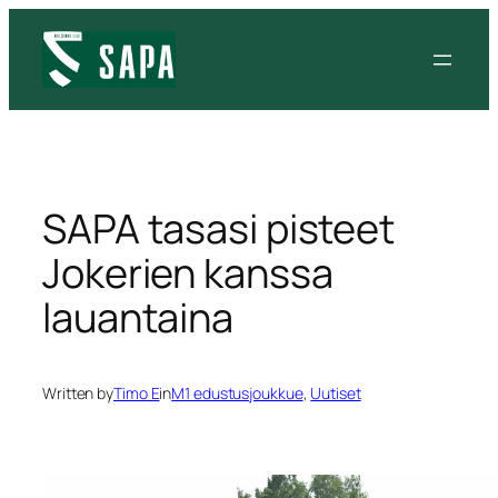
Siirry
sisältöön
SAPA tasasi pisteet
Jokerien kanssa
lauantaina
Written by
Timo E
in
M1 edustusjoukkue
, 
Uutiset