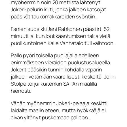
myöhemmin noin 20 metristä lähtenyt
Jokeri-pelurin kuti, jonka jälkeen katsojat
pääsivät taukomakkaroiden syöntiin.
Fanien suosikki Jani Rahkonen pääsi irti 52.
minuutilla, kun loukkaantumisen takia vielä
puolikuntoinen Kalle Vanhatalo tuli vaihtoon.
Pallo pyöri toisella puoliajalla edelleen
enimmäkseen vieraiden puolustusalueella.
Jokerit pääsikin tunnin kohdalla vaparin
jälkeen vetämään vaarallisesti keskeltä, John
Stolpe torjui kuitenkin SAPAn maalilla
hienosti.
Vähän myöhemmin Jokeri-pelaaja keskitti
laidalta maalin eteen, mutta hyökkääjä ei
aivan yltänyt puskemaan palloon.