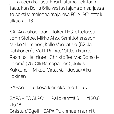
joukkueen kanssa. Ensi tiistaina pelataan
taas, kun Bollis 6:lla vastustajana on sarjassa
toiseksi viimeisenä majaileva FC ALPC, ottelu
alkaa klo 18.
SAPAn kokoonpano Jokerit FC-ottelussa:
John Stolpe; Mikko Aho, Sami Johansson,
Mikko Nieminen, Kalle Vanhatalo (52. Jani
Rahkonen), Matti Rainio, Valtteri Frantsi,
Rasmus Helminen, Christoffer MacDonald-
Thomé (75. Olli Romppainen), Julius
Kukkonen, Mikael Virta. Vaihdossa: Aku
Jokinen
SAPAn loput kevätkierroksen ottelut:
SAPA – FC ALPC Pallokenttä 6 ti 20.6
klo 18
Gnistan/Ogeli – SAPA Pukinmäen nurmi ti