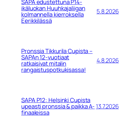
SAPA edustettuna P14-
ikäluokan Huuhkajaliigan
5.8.2026
kolmannella kierroksella
Eerikkilässä
Pronssia Tikkurila Cupista –
SAPAn 12-vuotiaat
4.8.2026
ratkaisivat mitalin
rangaistuspotkukisassa!
SAPA P12: Helsinki Cupista
13.7.2026
upeasti pronssia & paikka A-
finaaleissa