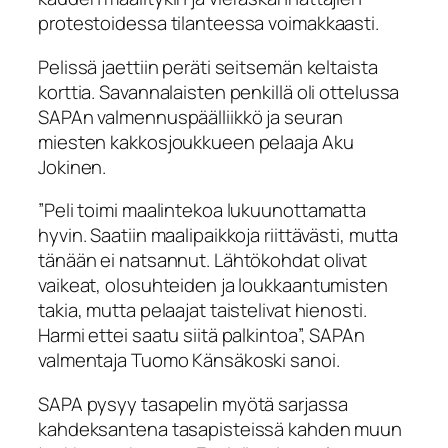
protestoidessa tilanteessa voimakkaasti.
Pelissä jaettiin peräti seitsemän keltaista
korttia. Savannalaisten penkillä oli ottelussa
SAPAn valmennuspäälliikkö ja seuran
miesten kakkosjoukkueen pelaaja Aku
Jokinen.
”Peli toimi maalintekoa lukuunottamatta
hyvin. Saatiin maalipaikkoja riittävästi, mutta
tänään ei natsannut. Lähtökohdat olivat
vaikeat, olosuhteiden ja loukkaantumisten
takia, mutta pelaajat taistelivat hienosti.
Harmi ettei saatu siitä palkintoa”, SAPAn
valmentaja Tuomo Känsäkoski sanoi.
SAPA pysyy tasapelin myötä sarjassa
kahdeksantena tasapisteissä kahden muun