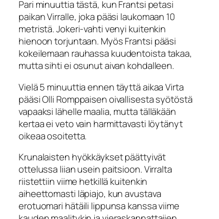
Pari minuuttia tästä, kun Frantsi petasi
paikan Virralle, joka pääsi laukomaan 10
metristä. Jokeri-vahti venyi kuitenkin
hienoon torjuntaan. Myös Frantsi pääsi
kokeilemaan rauhassa kuudentoista takaa,
mutta sihti ei osunut aivan kohdalleen.
Vielä 5 minuuttia ennen täyttä aikaa Virta
pääsi Olli Romppaisen oivallisesta syötöstä
vapaaksi lähelle maalia, mutta tälläkään
kertaa ei veto vain harmittavasti löytänyt
oikeaa osoitetta.
Krunalaisten hyökkäykset päättyivät
ottelussa liian usein paitsioon. Virralta
riistettiin viime hetkillä kuitenkin
aiheettomasti läpiajo, kun avustava
erotuomari hätäili lippunsa kanssa viime
kauden maalitykin ja vieraskannattajien