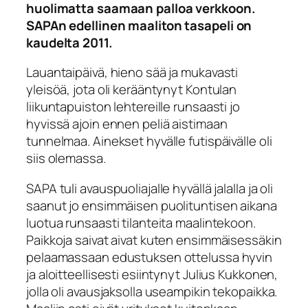
huolimatta saamaan palloa verkkoon.
SAPAn edellinen maaliton tasapeli on
kaudelta 2011.
Lauantaipäivä, hieno sää ja mukavasti
yleisöä, jota oli kerääntynyt Kontulan
liikuntapuiston lehtereille runsaasti jo
hyvissä ajoin ennen peliä aistimaan
tunnelmaa. Ainekset hyvälle futispäivälle oli
siis olemassa.
SAPA tuli avauspuoliajalle hyvällä jalalla ja oli
saanut jo ensimmäisen puolituntisen aikana
luotua runsaasti tilanteita maalintekoon.
Paikkoja saivat aivat kuten ensimmäisessäkin
pelaamassaan edustuksen ottelussa hyvin
ja aloitteellisesti esiintynyt Julius Kukkonen,
jolla oli avausjaksolla useampikin tekopaikka.