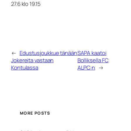
27.6 klo 19.15
←
Edustusjoukkue tänään
SAPA kaatoi
Jokereita vastaan
Bolliksella FC
Kontulassa
ALPC:n
→
MORE POSTS