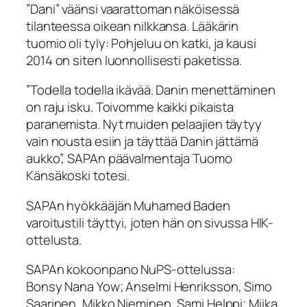
”Dani” väänsi vaarattoman näköisessä
tilanteessa oikean nilkkansa. Lääkärin
tuomio oli tyly: Pohjeluu on katki, ja kausi
2014 on siten luonnollisesti paketissa.
”Todella todella ikävää. Danin menettäminen
on raju isku. Toivomme kaikki pikaista
paranemista. Nyt muiden pelaajien täytyy
vain nousta esiin ja täyttää Danin jättämä
aukko”, SAPAn päävalmentaja Tuomo
Känsäkoski totesi.
SAPAn hyökkääjän Muhamed Baden
varoitustili täyttyi, joten hän on sivussa HIK-
ottelusta.
SAPAn kokoonpano NuPS-ottelussa:
Bonsy Nana Yow; Anselmi Henriksson, Simo
Saarinen, Mikko Nieminen, Sami Helppi; Miika