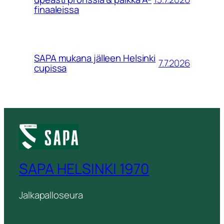
finaaleissa
SAPA mukana jälleen Helsinki
7.7.2026
cupissa
SAPA HELSINKI 1970
Jalkapalloseura