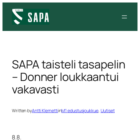
Siirry
sisältöön
SAPA taisteli tasapelin
– Donner loukkaantui
vakavasti
Written by
Antti Klemetti
in
M1 edustusjoukkue
, 
Uutiset
8.8.