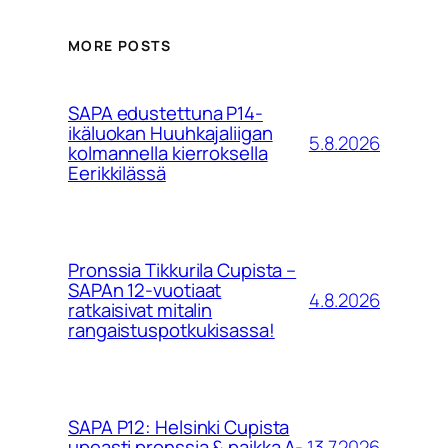
MORE POSTS
SAPA edustettuna P14-
ikäluokan Huuhkajaliigan
5.8.2026
kolmannella kierroksella
Eerikkilässä
Pronssia Tikkurila Cupista –
SAPAn 12-vuotiaat
4.8.2026
ratkaisivat mitalin
rangaistuspotkukisassa!
SAPA P12: Helsinki Cupista
13.7.2026
upeasti pronssia & paikka A-