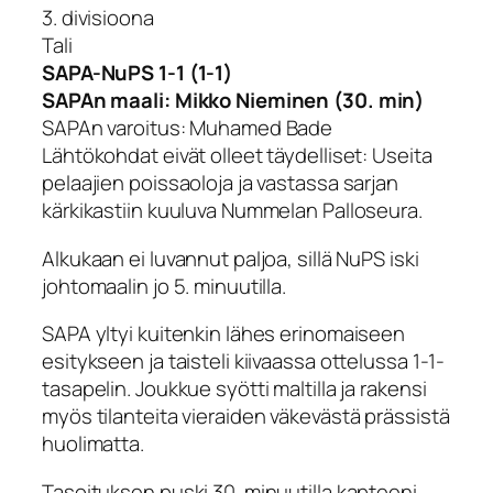
3. divisioona
Tali
SAPA-NuPS 1-1 (1-1)
SAPAn maali: Mikko Nieminen (30. min)
SAPAn varoitus: Muhamed Bade
Lähtökohdat eivät olleet täydelliset: Useita
pelaajien poissaoloja ja vastassa sarjan
kärkikastiin kuuluva Nummelan Palloseura.
Alkukaan ei luvannut paljoa, sillä NuPS iski
johtomaalin jo 5. minuutilla.
SAPA yltyi kuitenkin lähes erinomaiseen
esitykseen ja taisteli kiivaassa ottelussa 1-1-
tasapelin. Joukkue syötti maltilla ja rakensi
myös tilanteita vieraiden väkevästä prässistä
huolimatta.
Tasoituksen puski 30. minuutilla kapteeni