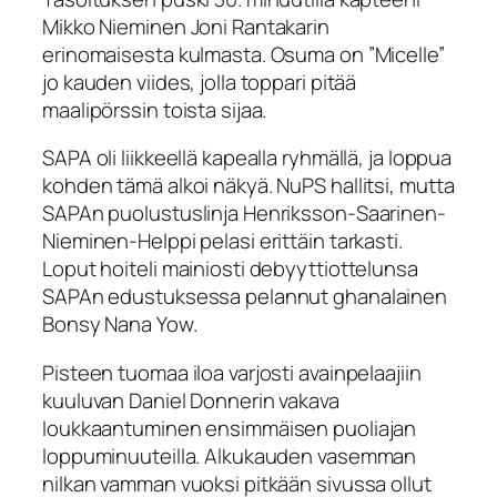
Mikko Nieminen Joni Rantakarin
erinomaisesta kulmasta. Osuma on ”Micelle”
jo kauden viides, jolla toppari pitää
maalipörssin toista sijaa.
SAPA oli liikkeellä kapealla ryhmällä, ja loppua
kohden tämä alkoi näkyä. NuPS hallitsi, mutta
SAPAn puolustuslinja Henriksson-Saarinen-
Nieminen-Helppi pelasi erittäin tarkasti.
Loput hoiteli mainiosti debyyttiottelunsa
SAPAn edustuksessa pelannut ghanalainen
Bonsy Nana Yow.
Pisteen tuomaa iloa varjosti avainpelaajiin
kuuluvan Daniel Donnerin vakava
loukkaantuminen ensimmäisen puoliajan
loppuminuuteilla. Alkukauden vasemman
nilkan vamman vuoksi pitkään sivussa ollut