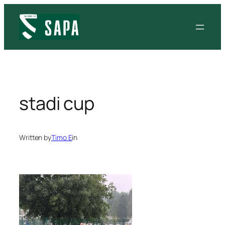
Siirry
sisältöön
stadi cup
Written by
Timo E
in