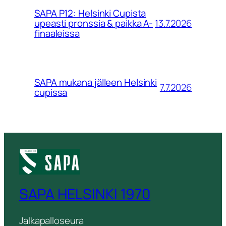
SAPA P12: Helsinki Cupista
13.7.2026
upeasti pronssia & paikka A-
finaaleissa
SAPA mukana jälleen Helsinki
7.7.2026
cupissa
SAPA HELSINKI 1970
Jalkapalloseura