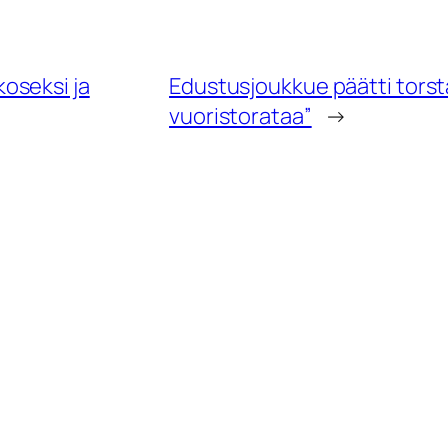
oseksi ja
Edustusjoukkue päätti torsta
vuoristorataa”
→