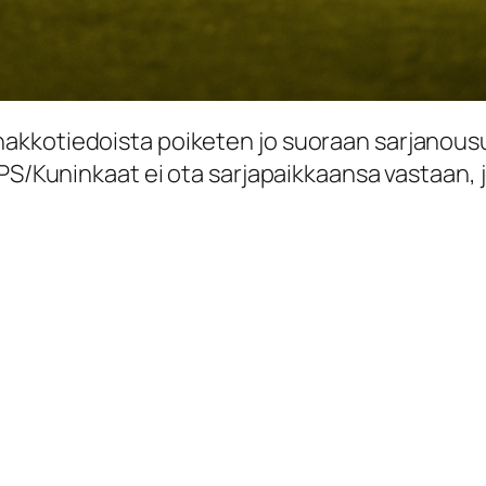
akkotiedoista poiketen jo suoraan sarjanou
PS/Kuninkaat ei ota sarjapaikkaansa vastaan, j