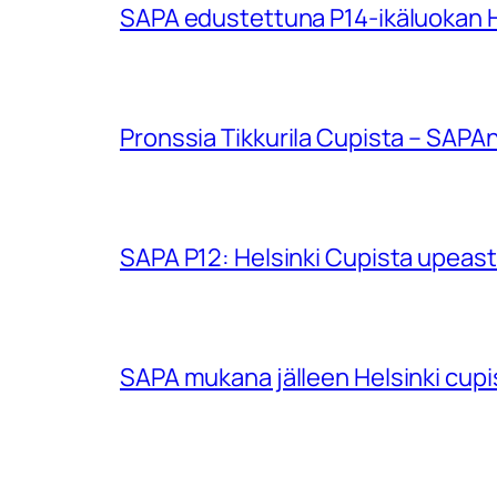
SAPA edustettuna P14-ikäluokan Hu
Pronssia Tikkurila Cupista – SAPAn
SAPA P12: Helsinki Cupista upeasti
SAPA mukana jälleen Helsinki cup