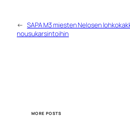
←
SAPA M3 miesten Nelosen lohkokakk
nousukarsintoihin
MORE POSTS