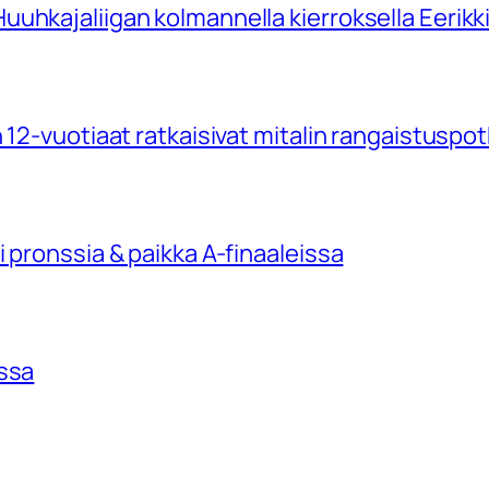
uhkajaliigan kolmannella kierroksella Eerikk
 12-vuotiaat ratkaisivat mitalin rangaistuspo
 pronssia & paikka A-finaaleissa
issa