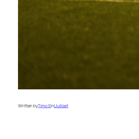
Written by
Timo E
in
Uutiset