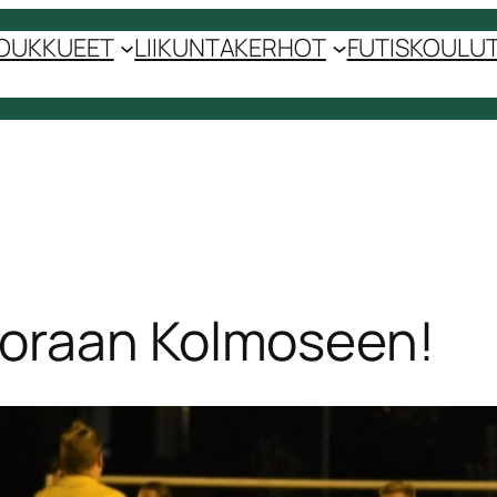
OUKKUEET
LIIKUNTAKERHOT
FUTISKOULUT 
uoraan Kolmoseen!