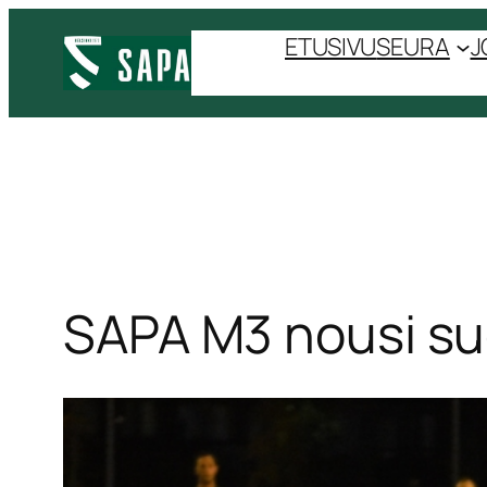
Siirry
ETUSIVU
SEURA
J
sisältöön
SAPA M3 nousi s