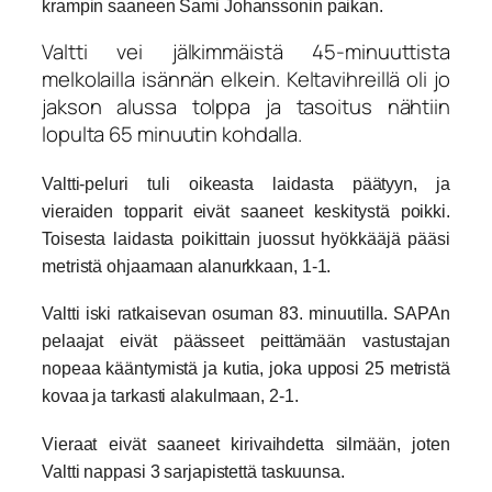
krampin saaneen Sami Johanssonin paikan.
Valtti vei jälkimmäistä 45-minuuttista
melkolailla isännän elkein. Keltavihreillä oli jo
jakson alussa tolppa ja tasoitus nähtiin
lopulta 65 minuutin kohdalla.
Valtti-peluri tuli oikeasta laidasta päätyyn, ja
vieraiden topparit eivät saaneet keskitystä poikki.
Toisesta laidasta poikittain juossut hyökkääjä pääsi
metristä ohjaamaan alanurkkaan, 1-1.
Valtti iski ratkaisevan osuman 83. minuutilla. SAPAn
pelaajat eivät päässeet peittämään vastustajan
nopeaa kääntymistä ja kutia, joka upposi 25 metristä
kovaa ja tarkasti alakulmaan, 2-1.
Vieraat eivät saaneet kirivaihdetta silmään, joten
Valtti nappasi 3 sarjapistettä taskuunsa.