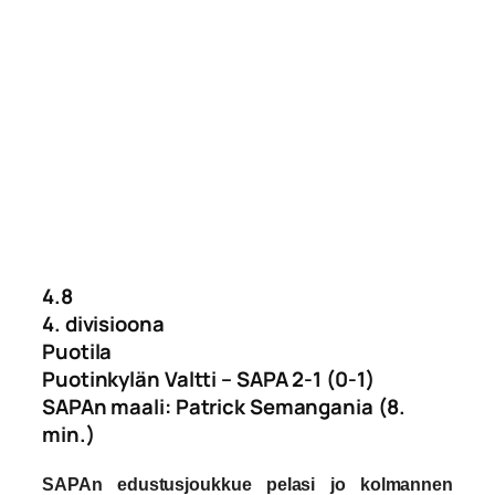
4.8
4. divisioona
Puotila
Puotinkylän Valtti – SAPA 2-1 (0-1)
SAPAn maali: Patrick Semangania (8.
min.)
SAPAn edustusjoukkue pelasi jo kolmannen