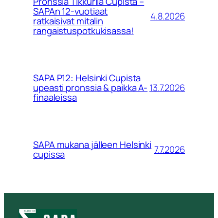
Pronssia Tikkurila Cupista –
SAPAn 12-vuotiaat
4.8.2026
ratkaisivat mitalin
rangaistuspotkukisassa!
SAPA P12: Helsinki Cupista
13.7.2026
upeasti pronssia & paikka A-
finaaleissa
SAPA mukana jälleen Helsinki
7.7.2026
cupissa