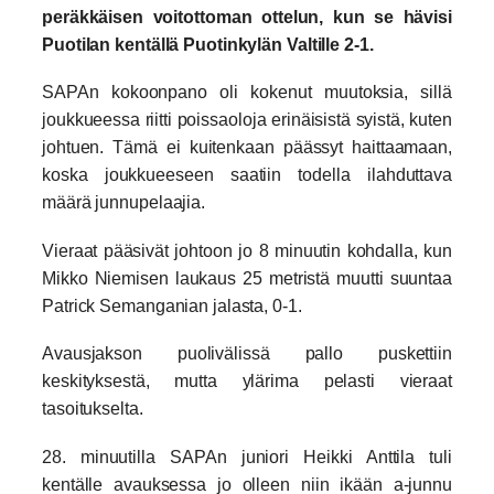
peräkkäisen voitottoman ottelun, kun se hävisi
Puotilan kentällä Puotinkylän Valtille 2-1.
SAPAn kokoonpano oli kokenut muutoksia, sillä
joukkueessa riitti poissaoloja erinäisistä syistä, kuten
johtuen. Tämä ei kuitenkaan päässyt haittaamaan,
koska joukkueeseen saatiin todella ilahduttava
määrä junnupelaajia.
Vieraat pääsivät johtoon jo 8 minuutin kohdalla, kun
Mikko Niemisen laukaus 25 metristä muutti suuntaa
Patrick Semanganian jalasta, 0-1.
Avausjakson puolivälissä pallo puskettiin
keskityksestä, mutta ylärima pelasti vieraat
tasoitukselta.
28. minuutilla SAPAn juniori Heikki Anttila tuli
kentälle avauksessa jo olleen niin ikään a-junnu