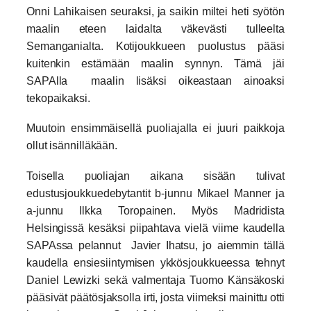
Onni Lahikaisen seuraksi, ja saikin miltei heti syötön
maalin eteen laidalta väkevästi tulleelta
Semanganialta. Kotijoukkueen puolustus pääsi
kuitenkin estämään maalin synnyn. Tämä jäi
SAPAlla maalin lisäksi oikeastaan ainoaksi
tekopaikaksi.
Muutoin ensimmäisellä puoliajalla ei juuri paikkoja
ollut isännilläkään.
Toisella puoliajan aikana sisään tulivat
edustusjoukkuedebytantit b-junnu Mikael Manner ja
a-junnu Ilkka Toropainen. Myös Madridista
Helsingissä kesäksi piipahtava vielä viime kaudella
SAPAssa pelannut Javier Ihatsu, jo aiemmin tällä
kaudella ensiesiintymisen ykkösjoukkueessa tehnyt
Daniel Lewizki sekä valmentaja Tuomo Känsäkoski
pääsivät päätösjaksolla irti, josta viimeksi mainittu otti