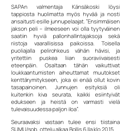
SAPAn valmentaja Känsäkoski löysi
tappiosta huolimatta myös hyvää ja nosti
ansaitusti esille junnupelaajat. ”Ensimmäisen
jakson peli – ilmeeseen voi olla tyytyväinen
saatiin hyviä pallonhallintajaksoja sekä
riistoja vaarallisissa paikoissa. Toisella
puoliajalla pelirohkeus vähän hävisi, ja
yritettiin puskea liian suoraviivaisesti
eteenpäin. Osaltaan tähän vaikuttivat
loukkaantumisten aiheuttamat muutokset
kenttärymitykseen, joka ei enää ollut kovin
tasapainoinen. Junnujen esityksiä oli
kuitenkin kiva seurata, kaikki esiintyivät
edukseen ja heistä on varmasti vielä
tulevaisuudessa paljon iloa”.
Seuraavaksi vastaan tulee ensi tiistaina
SUMU/sob, ottelu alkaa Bollis 6.lla klo 20.15.