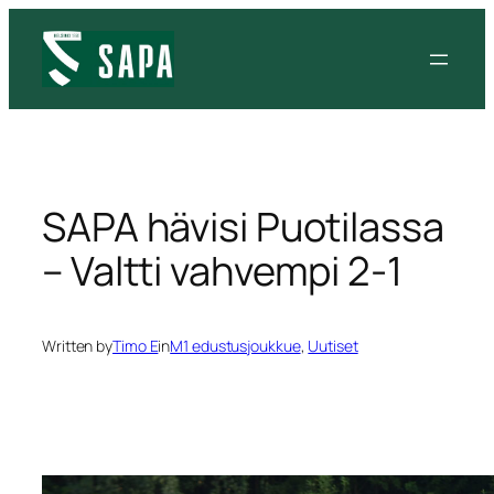
Siirry
sisältöön
SAPA hävisi Puotilassa
– Valtti vahvempi 2-1
Written by
Timo E
in
M1 edustusjoukkue
, 
Uutiset