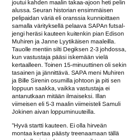
joutui kahden maalin takaa-ajoon heti pelin
alussa. Seuran historian ensimmäisen
pelipaidan väriä eli oranssia kunnioittaen
samalla värityksellä pelaava SAPAn futsal-
jengi heräsi kauteen kuitenkin pian Edison
Muhiren ja Janne Lyytikäisen maaleilla.
Tauolle mentiin silti Degiksen 2-3 johdossa,
kun vastustaja pääsi iskemään vielä
kertaalleen. Toinen 15-minuuttinen oli sekin
tasainen ja jännittävä. SAPA meni Muhiren
ja Bille Sirenin osumilla johtoon ja piti sen
loppuun saakka, vaikka vastustaja ei
antanutkaan mitään ilmaiseksi. Illan
viimeisen eli 5-3 maalin viimeisteli Samuli
Jokinen aivan loppuminuuteilla.
”Hyvä startti kauteen. Ei olla hirveän
montaa kertaa päästy treenaamaan tällä