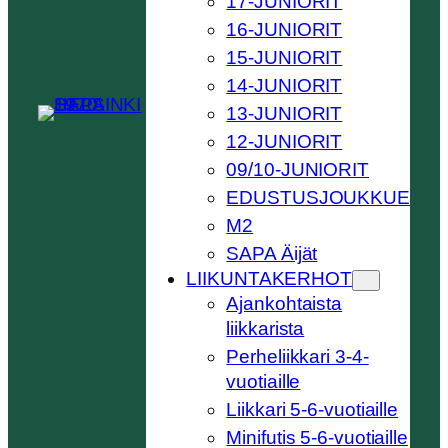
17-JUNIORIT
16-JUNIORIT
15-JUNIORIT
14-JUNIORIT
13-JUNIORIT
12-JUNIORIT
09/10-JUNIORIT
EDUSTUSJOUKKUE
M2
SAPA Äijät
LIIKUNTAKERHOT
Ajankohtaista
liikkarista
Perheliikkari 3-4-
vuotiaille
Liikkari 5-6-vuotiaille
Minifutis 5-6-vuotiaille