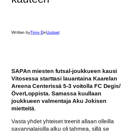
Written by
Timo E
in
Uutiset
SAPAn miesten futsal-joukkueen kausi
Vitosessa starttasi lauantaina Kaarelan
Areena Centerissä 5-3 voitolla FC Degis/
ÖverLoppista. Samassa kuullaan
joukkueen valmentaja Aku Jokisen
mietteitä
.
Vasta yhdet yhteiset treenit allaan olleilla
savannalaisilla alku oli tahmea, sillä se