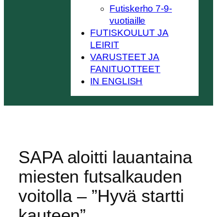
Futiskerho 7-9-
vuotiaille
FUTISKOULUT JA
LEIRIT
VARUSTEET JA
FANITUOTTEET
IN ENGLISH
SAPA aloitti lauantaina
miesten futsalkauden
voitolla – ”Hyvä startti
kauteen”