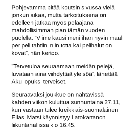
Pohjevamma pitää koutsin sivussa vielä
jonkun aikaa, mutta tarkoituksena on
edelleen jatkaa myös pelaajana
mahdollisimman pian tämän vuoden
puolella. ”Viime kausi meni ihan hyvin maali
per peli tahtiin, niin totta kai pelihalut on
kovat”, hän kertoo.
”Tervetuloa seuraamaan meidän pelejä,
luvataan aina viihdyttää yleisöä”, lähettää
Aku lopuksi terveiset.
Seuraavaksi joukkue on nähtävissä
kahden viikon kuluttua sunnuntaina 27.11,
kun vastaan tulee kreikklais-suomalainen
Ellas. Matsi käynnistyy Latokartanon
liikuntahallissa klo 16.45.