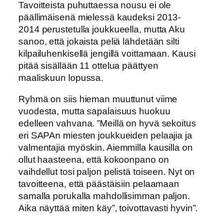
Tavoitteista puhuttaessa nousu ei ole
päällimäisenä mielessä kaudeksi 2013-
2014 perustetulla joukkueella, mutta Aku
sanoo, että jokaista peliä lähdetään silti
kilpailuhenkisellä jengillä voittamaan. Kausi
pitää sisällään 11 ottelua päättyen
maaliskuun lopussa.
Ryhmä on siis hieman muuttunut viime
vuodesta, mutta sapalaisuus huokuu
edelleen vahvana. ”Meillä on hyvä sekoitus
eri SAPAn miesten joukkueiden pelaajia ja
valmentajia myöskin. Aiemmilla kausilla on
ollut haasteena, että kokoonpano on
vaihdellut tosi paljon pelistä toiseen. Nyt on
tavoitteena, että päästäisiin pelaamaan
samalla porukalla mahdollisimman paljon.
Aika näyttää miten käy”, toivottavasti hyvin”.