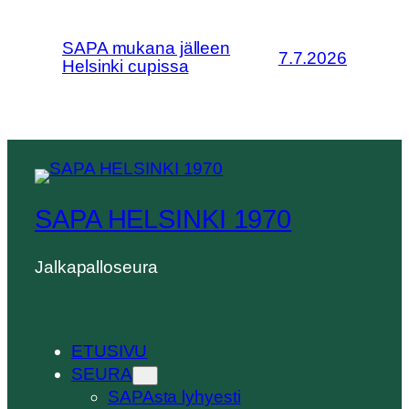
SAPA mukana jälleen
7.7.2026
Helsinki cupissa
SAPA HELSINKI 1970
Jalkapalloseura
ETUSIVU
SEURA
SAPAsta lyhyesti