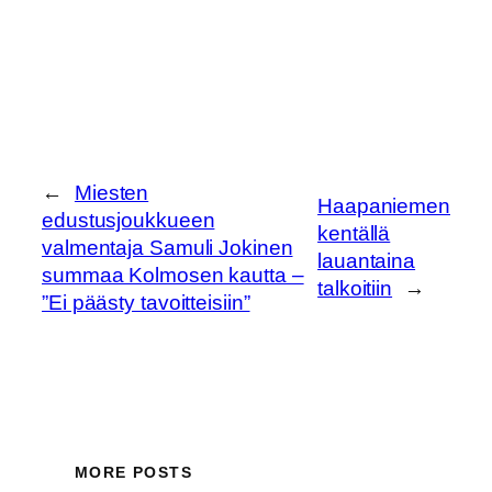
←
Miesten
Haapaniemen
edustusjoukkueen
kentällä
valmentaja Samuli Jokinen
lauantaina
summaa Kolmosen kautta –
talkoitiin
→
”Ei päästy tavoitteisiin”
MORE POSTS