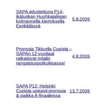
SAPA edustettuna P14-
ikäluokan Huuhkajaliigan
5.8.2026
kolmannella kierroksella
Eerikkilässä
Pronssia Tikkurila Cupista –
SAPAn 12-vuotiaat
4.8.2026
ratkaisivat mitalin
rangaistuspotkukisassa!
SAPA P12: Helsinki
Cupista upeasti pronssia
13.7.2026
& paikka A-finaaleissa