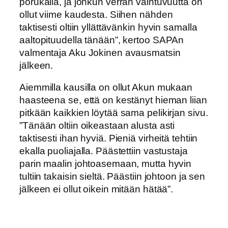
porukalla, ja jonkun verran vaihtuvuutta on
ollut viime kaudesta. Siihen nähden
taktisesti oltiin yllättävänkin hyvin samalla
aaltopituudella tänään”, kertoo SAPAn
valmentaja Aku Jokinen avausmatsin
jälkeen.
Aiemmilla kausilla on ollut Akun mukaan
haasteena se, että on kestänyt hieman liian
pitkään kaikkien löytää sama pelikirjan sivu.
”Tänään oltiin oikeastaan alusta asti
taktisesti ihan hyviä. Pieniä virheitä tehtiin
ekalla puoliajalla. Päästettiin vastustaja
parin maalin johtoasemaan, mutta hyvin
tultiin takaisin sieltä. Päästiin johtoon ja sen
jälkeen ei ollut oikein mitään hätää”.