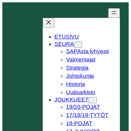
Siirry
sisältöön
ETUSIVU
SEURA
SAPAsta lyhyesti
Valmentajat
Strategia
Johtokunta
Historia
Uutisarkisto
JOUKKUEET
19/20-POJAT
17/18/19-TYTÖT
18-POJAT