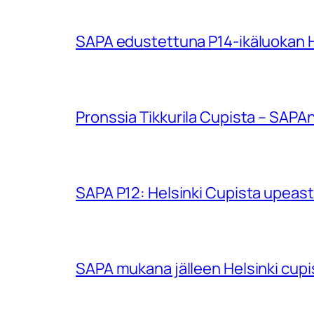
SAPA edustettuna P14-ikäluokan Hu
Pronssia Tikkurila Cupista – SAPAn
SAPA P12: Helsinki Cupista upeasti
SAPA mukana jälleen Helsinki cup