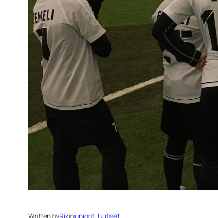
Written by
Rik
in
juniorit
, 
Uutiset