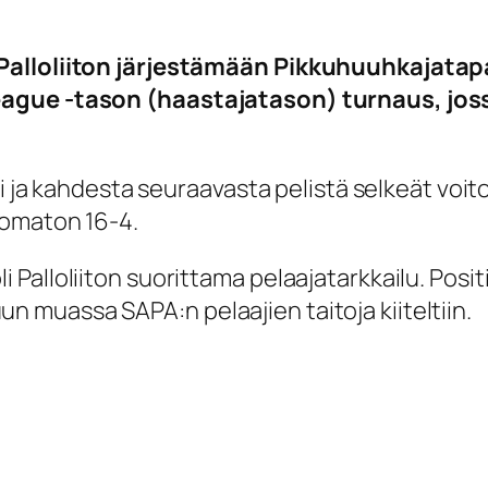
 Palloliiton järjestämään Pikkuhuuhkajat
ague -tason (haastajatason) turnaus, joss
li ja kahdesta seuraavasta pelistä selkeät voi
nomaton 16-4.
Palloliiton suorittama pelaajatarkkailu. Posit
Muun muassa SAPA:n pelaajien taitoja kiiteltiin.