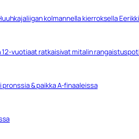
uhkajaliigan kolmannella kierroksella Eerikk
 12-vuotiaat ratkaisivat mitalin rangaistuspo
 pronssia & paikka A-finaaleissa
issa