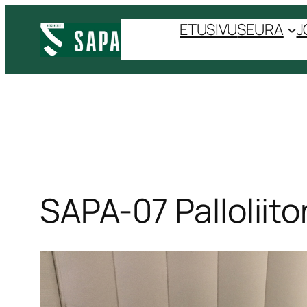
Siirry
ETUSIVU
SEURA
J
sisältöön
SAPA-07 Pallolii