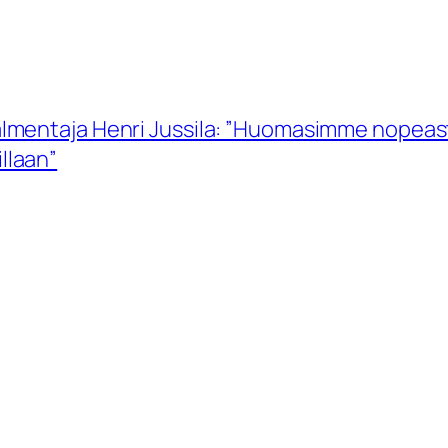
lmentaja Henri Jussila: ”Huomasimme nopeast
illaan”