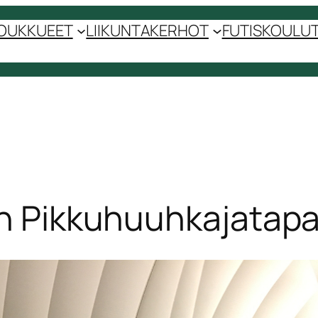
OUKKUEET
LIIKUNTAKERHOT
FUTISKOULUT 
ton Pikkuhuuhkajata