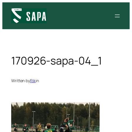
Siirry
sisältöön
170926-sapa-04_1
Written by
Rik
in