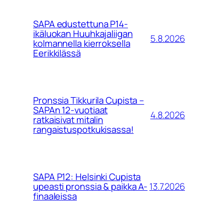
SAPA edustettuna P14-
ikäluokan Huuhkajaliigan
5.8.2026
kolmannella kierroksella
Eerikkilässä
Pronssia Tikkurila Cupista –
SAPAn 12-vuotiaat
4.8.2026
ratkaisivat mitalin
rangaistuspotkukisassa!
SAPA P12: Helsinki Cupista
13.7.2026
upeasti pronssia & paikka A-
finaaleissa